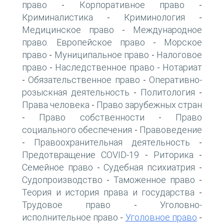
право
Корпоративное право
-
-
Криминалистика
Криминология
-
-
Медицинское право
Международное
-
право. Европейское право
Морское
-
право
Муниципальное право
Налоговое
-
-
право
Наследственное право
Нотариат
-
-
Обязательственное право
Оперативно-
-
-
розыскная деятельность
Политология
-
-
Права человека
Право зарубежных стран
-
Право собственности
Право
-
-
социального обеспечения
Правоведение
-
Правоохранительная деятельность
-
-
Предотвращение COVID-19
Риторика
-
-
Семейное право
Судебная психиатрия
-
-
Судопроизводство
Таможенное право
-
-
Теория и история права и государства
-
Трудовое право
Уголовно-
-
исполнительное право
Уголовное право
-
-