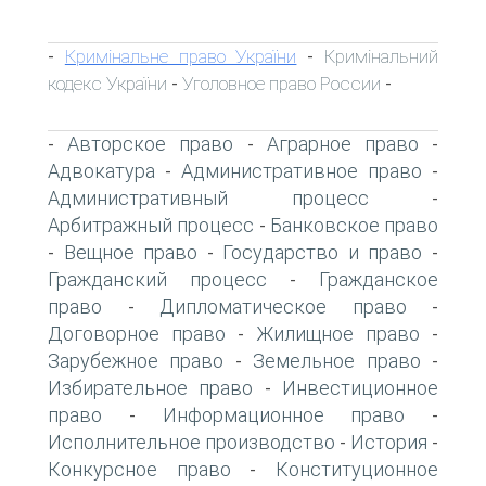
Кримінальне право України
Кримінальний
-
-
кодекс України
Уголовное право России
-
-
Авторское право
Аграрное право
-
-
-
Адвокатура
Административное право
-
-
Административный процесс
-
Арбитражный процесс
Банковское право
-
Вещное право
Государство и право
-
-
-
Гражданский процесс
Гражданское
-
право
Дипломатическое право
-
-
Договорное право
Жилищное право
-
-
Зарубежное право
Земельное право
-
-
Избирательное право
Инвестиционное
-
право
Информационное право
-
-
Исполнительное производство
История
-
-
Конкурсное право
Конституционное
-