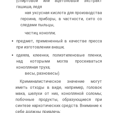
(спиртовой или ацетоновый экстракт
гашиша, ледя
ная уксусная кислота для производства
героина, приборы, в частности, сито со
следами пыльцы,
частиц конопли;
предмет, примененный в качестве пресса
при изготовлении анаши;
одеяла, клеенки, полиэтиленовые пленки,
над которыми могла просеиваться
конопляная труха;
весы, разновесы).
Криминалистическое значение могут
иметь отходы в виде, например, головок
мака, шелухи от них, конопляной соломы;
побочные продукты, образующиеся при
синтезе наркотических средств. Внимание к
себе должны привлечь: