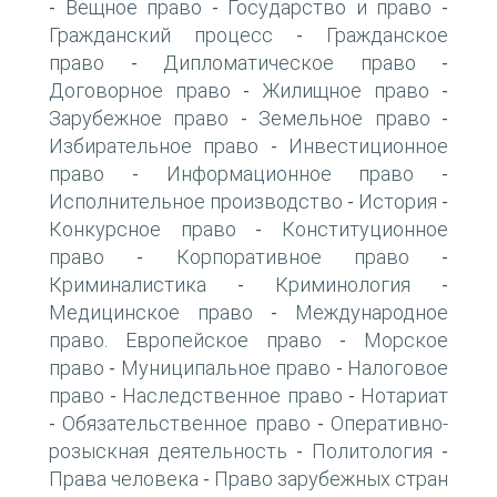
Вещное право
Государство и право
-
-
-
Гражданский процесс
Гражданское
-
право
Дипломатическое право
-
-
Договорное право
Жилищное право
-
-
Зарубежное право
Земельное право
-
-
Избирательное право
Инвестиционное
-
право
Информационное право
-
-
Исполнительное производство
История
-
-
Конкурсное право
Конституционное
-
право
Корпоративное право
-
-
Криминалистика
Криминология
-
-
Медицинское право
Международное
-
право. Европейское право
Морское
-
право
Муниципальное право
Налоговое
-
-
право
Наследственное право
Нотариат
-
-
Обязательственное право
Оперативно-
-
-
розыскная деятельность
Политология
-
-
Права человека
Право зарубежных стран
-