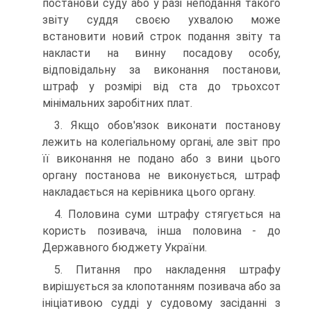
постанови суду або у разі неподання такого
звіту суддя своєю ухвалою може
встановити новий строк подання звіту та
накласти на винну посадову особу,
відповідальну за виконання постанови,
штраф у розмірі від ста до трьохсот
мінімальних заробітних плат.
3. Якщо обов'язок виконати постанову
лежить на колегіальному органі, але звіт про
її виконання не подано або з вини цього
органу постанова не виконується, штраф
накладається на керівника цього органу.
4. Половина суми штрафу стягується на
користь позивача, інша половина - до
Державного бюджету України.
5. Питання про накладення штрафу
вирішується за клопотанням позивача або за
ініціативою судді у судовому засіданні з