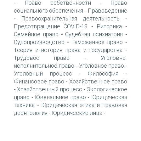
Право собственности
Право
-
-
социального обеспечения
Правоведение
-
Правоохранительная деятельность
-
-
Предотвращение COVID-19
Риторика
-
-
Семейное право
Судебная психиатрия
-
-
Судопроизводство
Таможенное право
-
-
Теория и история права и государства
-
Трудовое право
Уголовно-
-
исполнительное право
Уголовное право
-
-
Уголовный процесс
Философия
-
-
Финансовое право
Хозяйственное право
-
Хозяйственный процесс
Экологическое
-
-
право
Ювенальное право
Юридическая
-
-
техника
Юридическая этика и правовая
-
деонтология
Юридические лица
-
-