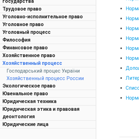
государства
Норма
Трудовое право
Уголовно-исполнительное право
Норма
Уголовное право
Норма
Уголовный процесс
Норма
Философия
Финансовое право
Норма
Хозяйственное право
Норма
Хозяйственный процесс
Допол
Господарський процес України
Лите
Хозяйственный процесс России
Экологическое право
Спис
Ювенальное право
Норм
Юридическая техника
Юридическая этика и правовая
деонтология
Юридические лица