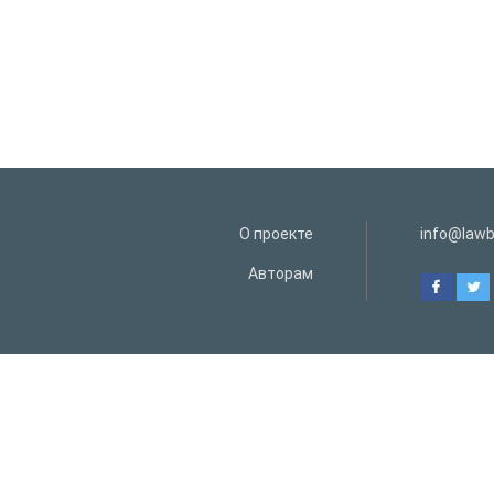
О проекте
info@lawb
Авторам