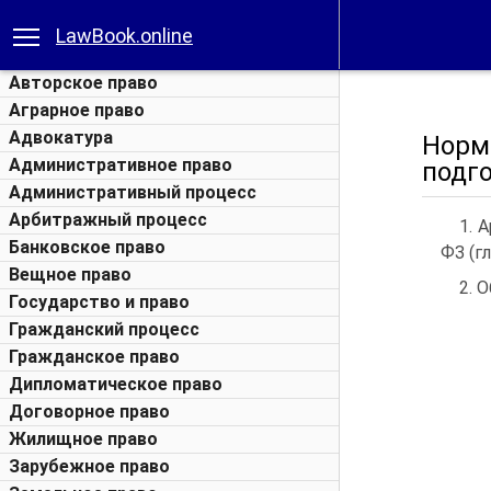
LawBook.online
Авторское право
Аграрное право
Адвокатура
Норм
Административное право
подг
Административный процесс
Арбитражный процесс
1. 
Банковское право
ФЗ (гл
Вещное право
2. 
Государство и право
Гражданский процесс
Гражданское право
Дипломатическое право
Договорное право
Жилищное право
Зарубежное право