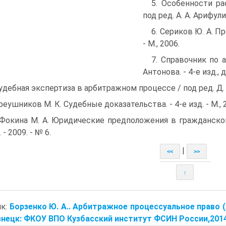
5. Особенности р
под ред. А. А. Арифули
6. Сериков Ю. А. 
- М., 2006.
7. Справочник по 
Антонова. - 4-е изд., 
Судебная экспертиза в арбитражном процессе / под ред. Д. В
Треушников М. К. Судебные доказательства. - 4-е изд. - М., 
 Фокина М. А. Юридические предположения в гражданск
 - 2009. - № 6.
|
<<
>>
↑
ик:
Борзенко Ю. А.. Арбитражное процессуальное право (
нецк: ФКОУ ВПО Кузбасский институт ФСИН России,2014. 