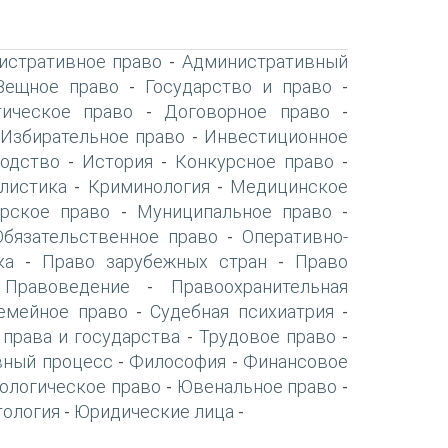
истративное право
Административный
-
Вещное право
Государство и право
-
-
ическое право
Договорное право
-
-
Избирательное право
Инвестиционное
-
-
одство
История
Конкурсное право
-
-
-
листика
Криминология
Медицинское
-
-
рское право
Муниципальное право
-
-
Обязательственное право
Оперативно-
-
ка
Право зарубежных стран
Право
-
-
Правоведение
Правоохранительная
-
-
емейное право
Судебная психиатрия
-
-
 права и государства
Трудовое право
-
-
вный процесс
Философия
Финансовое
-
-
ологическое право
Ювенальное право
-
-
тология
Юридические лица
-
-