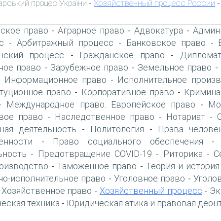
арський процес України
Хозяйственный процесс России
-
-
ское право
Аграрное право
Адвокатура
Админ
-
-
-
с
Арбитражный процесс
Банковское право
-
-
-
нский процесс
Гражданское право
Дипломат
-
-
ое право
Зарубежное право
Земельное право
-
-
Информационное право
Исполнительное произв
-
-
туционное право
Корпоративное право
Кримина
-
-
Международное право. Европейское право
Мо
-
-
вое право
Наследственное право
Нотариат
-
-
-
ная деятельность
Политология
Права челове
-
-
енности
Право социального обеспечения
-
ьность
Предотвращение COVID-19
Риторика
С
-
-
-
оизводство
Таможенное право
Теория и история
-
-
но-исполнительное право
Уголовное право
Уголо
-
-
Хозяйственное право
Хозяйственный процесс
Эк
-
-
-
еская техника
Юридическая этика и правовая деон
-