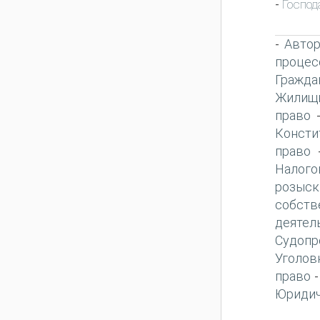
Господ
-
Автор
-
процес
Гражда
Жилищн
право
Консти
право
Налого
розыск
собств
деятел
Судопр
Уголов
право
Юридич