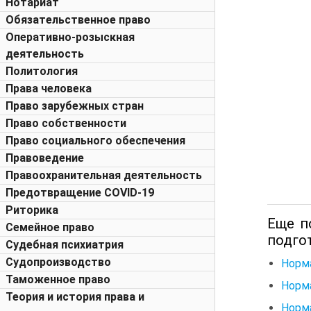
Нотариат
Обязательственное право
Оперативно-розыскная
деятельность
Политология
Права человека
Право зарубежных стран
Право собственности
Право социального обеспечения
Правоведение
Правоохранительная деятельность
Предотвращение COVID-19
Риторика
Еще п
Семейное право
подго
Судебная психиатрия
Судопроизводство
Норма
Таможенное право
Норма
Теория и история права и
Норма