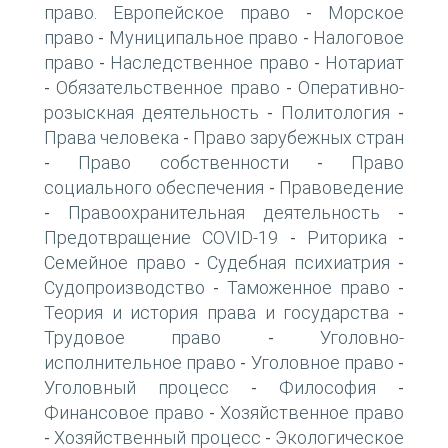
право. Европейское право
Морское
-
право
Муниципальное право
Налоговое
-
-
право
Наследственное право
Нотариат
-
-
Обязательственное право
Оперативно-
-
-
розыскная деятельность
Политология
-
-
Права человека
Право зарубежных стран
-
Право собственности
Право
-
-
социального обеспечения
Правоведение
-
Правоохранительная деятельность
-
-
Предотвращение COVID-19
Риторика
-
-
Семейное право
Судебная психиатрия
-
-
Судопроизводство
Таможенное право
-
-
Теория и история права и государства
-
Трудовое право
Уголовно-
-
исполнительное право
Уголовное право
-
-
Уголовный процесс
Философия
-
-
Финансовое право
Хозяйственное право
-
Хозяйственный процесс
Экологическое
-
-