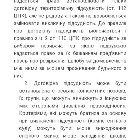
надається право встановлювати тільки
договірну територіальну підсудність (ст. 112
ЦПК), але не родову, а також не дозволяється
змінювати виключну підсудність. До правила
про договірну підсудність включається і
правило з ч. 2 ст. 110 ЦПК про підсудність за
вибором позивача, за якою подружжю
надається право за їх бажанням пред’явити
позов про розірвання шлюбу за домовленість
між ними за місцем проживання будь-кого з
них.
2. Договірна підсудність може бути
встановлена стосовно конкретних позовів,
їх групи, що можуть виникнуть з існуючих
між сторонами цивільних правовідносин.
Критеріями, які можуть братися за основу
при визначенні підсудності (компетентного
суду) можуть бути: місце знаходження
спірного майна, місце заподіяння шкоди,