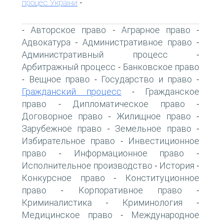
процес України
-
Авторское право
Аграрное право
-
-
-
Адвокатура
Административное право
-
-
Административный процесс
-
Арбитражный процесс
Банковское право
-
Вещное право
Государство и право
-
-
-
Гражданский процесс
Гражданское
-
право
Дипломатическое право
-
-
Договорное право
Жилищное право
-
-
Зарубежное право
Земельное право
-
-
Избирательное право
Инвестиционное
-
право
Информационное право
-
-
Исполнительное производство
История
-
-
Конкурсное право
Конституционное
-
право
Корпоративное право
-
-
Криминалистика
Криминология
-
-
Медицинское право
Международное
-