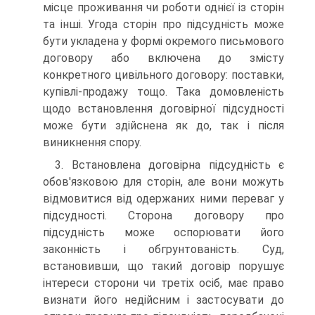
місце проживання чи роботи однієї із сторін
та інші. Угода сторін про підсудність може
бути укладена у формі окремого письмового
договору або включена до змісту
конкретного цивільного договору: поставки,
купівлі-продажу тощо. Така домовленість
щодо встановлення договірної підсудності
може бути здійснена як до, так і після
виникнення спору.
3. Встановлена договірна підсудність є
обов'язковою для сторін, але вони можуть
відмовитися від одержаних ними переваг у
підсудності. Сторона договору про
підсудність може оспорювати його
законність і обгрунтованість. Суд,
встановивши, що такий договір порушує
інтереси сторони чи третіх осіб, має право
визнати його недійсним і застосувати до