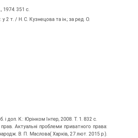
 1974. 351 c.
 т. / Н. С. Кузнецова та ін.; за ред. О.
. і доп. К.: Юрінком Інтер, 2008. Т. 1. 832 с.
х прав. Актуальні проблеми приватного права:
народж. В. П. Маслова( Харків, 27 лют. 2015 р.).