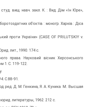
студ. вищ. навч. закл. К. : Вид. Дім «Ін Юре»,
оротоздатних об’єктів : моногр. Харків : Діса
кий проти України» (CASE OF PRILUTSKIY v.
ид. лит., 1990. 174 с.
ьного права. Науковий вісник Херсонського
м 1. С. 119-122.
у
4. C.88-91.
од ред. Д. М. Генкина, Я. А. Куника. М.: Высшая
 юрид. литературы, 1962. 212 с.