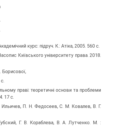
а
/
.
адемічний курс: підруч. К.: Атіка, 2005. 560 с.
Часопис Київського університету права. 2018.
 І. Борисової,
 с.
ільному праві: теоретичні основи та проблеми
. 17 с.
Ильичев, П. Н. Федосеев, С. М. Ковалев, В. Г.
бский, Г. В. Кораблева, В. А. Лутченко. М. :