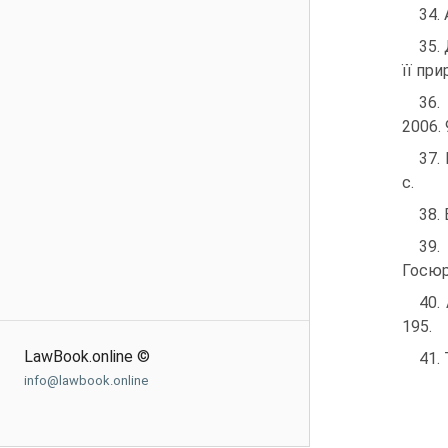
34. 
35.
її при
36.
2006. 
37.
с.
38.
39.
Госюр
40.
195.
LawBook.online ©
41.
info@lawbook.online