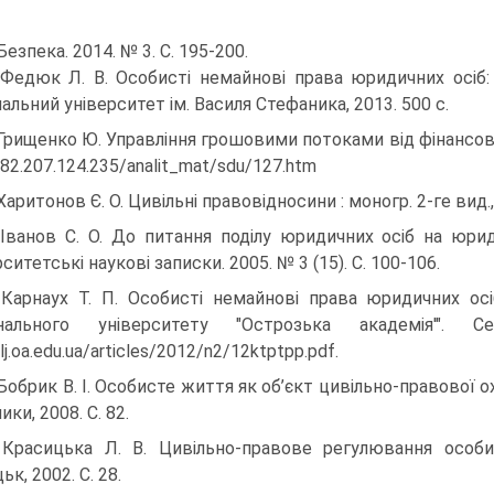
Безпека. 2014. № 3. С. 195-200.
 Федюк Л. В. Особисті немайнові права юридичних осіб:
нальний університет ім. Василя Стефаника, 2013. 500 с.
 Грищенко Ю. Управління грошовими потоками від фінансової
/82.207.124.235/analit_mat/sdu/127.htm
Харитонов Є. О. Цивільні правовідносини : моногр. 2-ге вид., п
 Іванов С. О. До питання поділу юридичних осіб на юрид
ситетські наукові записки. 2005. № 3 (15). С. 100-106.
 Карнаух Т. П. Особисті немайнові права юридичних осі
онального університету "Острозька академія'"
/lj.oa.edu.ua/articles/2012/n2/12ktptpp.pdf.
 Бобрик В. І. Особисте життя як об’єкт цивільно-правової ох
ики, 2008. С. 82.
 Красицька Л. В. Цивільно-правове регулювання особ
к, 2002. С. 28.