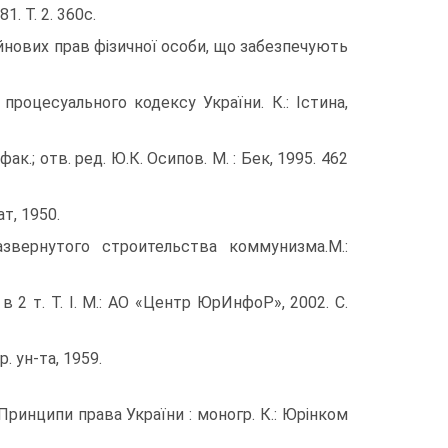
1. Т. 2. 360с.
йнових прав фізичної особи, що забезпечують
процесуального кодексу України. К.: Істина,
к.; отв. ред. Ю.К. Осипов. М. : Бек, 1995. 462
т, 1950.
звернутого строительства коммунизма.М.:
 2 т. Т. І. М.: АО «Центр ЮрИнфоР», 2002. С.
. ун-та, 1959.
 Принципи права України : моногр. К.: Юрінком