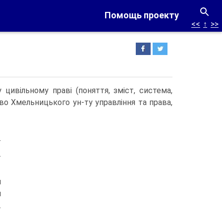
Помощь проекту
<<
↑
>>
у цивільному праві (поняття, зміст, система,
во Хмельницького ун-ту управління та права,
т
.
н
и
.