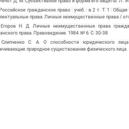
 Чечот Д. М. Субъективное право и форма его защиты. Л.: Из
 Российское гражданское право : учеб. : в 2 т. Т. 1 : Общ
лектуальные права. Личные неимущественные права / отв. ред
 Егоров Н. Д. Личные неимущественные права гражда
анского права. Правоведение. 1984. № 6. С. 30-38.
 Слипченко С. А. О способности юридического лиц
ечивающие природное существование физического лица.