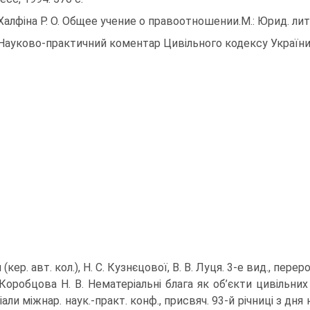
 Халфіна Р. О. Общее учение о правоотношении.М.: Юрид. лит.,
 Науково-практичний коментар Цивільного кодексу України: у 2
(кер. авт. кол.), Н. С. Кузнєцової, В. В. Луця. 3-е вид., перероб
 Коробцова Н. В. Нематеріальні блага як об’єкти цивільни
али міжнар. наук.-практ. конф., присвяч. 93-й річниці з дня 