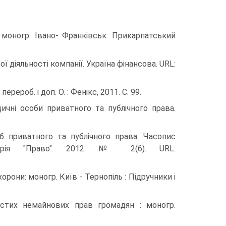
 моногр. Івано- Франківськ: Прикарпатський
 діяльності компанії. Україна фінансова. URL:
ерероб. і доп. О. : Фенікс, 2011. C. 99.
ичні особи приватного та публічного права.
б приватного та публічного права. Часопис
. Серія "Право". 2012. № 2(6). URL:
орони: моногр. Київ - Тернопіль : Підручники і
истих немайнових прав громадян : моногр.