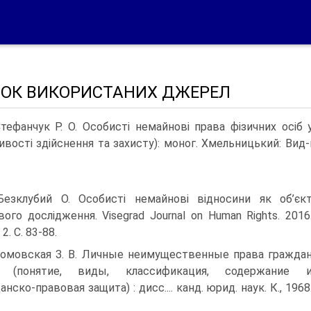
ОК ВИКОРИСТАНИХ ДЖЕРЕЛ
Стефанчук Р. О. Особисті немайнові права фізичних осіб 
ивості здійснення та захисту): моног. Хмельницький: Вид-
Безклубий О. Особисті немайнові відносини як об’єк
вого дослідження. Visegrad Journal on Human Rights. 2016
 2. С. 83-88.
Ромовская З. В. Личные неимущественные права гражда
 (понятие, виды, классификация, содержание 
нско-правовая защита) : дисс.... канд. юрид. наук. К., 1968