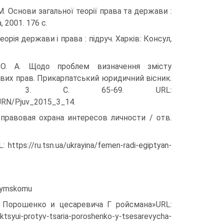
М. Основи загальної теорії права та держави :
а, 2001. 176 с.
Теорія держави і права : підруч. Харків: Консул,
 О. А. Щодо проблем визначення змісту
вих прав. Прикарпатський юридичний вісник.
п. 3. С. 65-69. URL:
UJRN/Pjuv_2015_3_14.
-правовая охрана интересов личности / отв.
ps://ru.tsn.ua/ukrayina/femen-radi-egiptyan-
-rymskomu
я Порошенко и цесаревича Г ройсмана»URL:
ktsyui-protyv-tsaria-poroshenko-y-tsesarevycha-