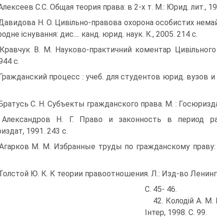
Алексеев С.С. Общая теория права: в 2-х т. М.: Юрид. лит., 198
 Давидова Н. О. Цивільно-правова охорона особистих нема
родне існування: дис.... канд. юрид. наук. К., 2005. 214 с.
 Кравчук В. М. Науково-практичний коментар Цивільного 
944 с.
 Гражданский процесс : учеб. для студентов юрид. вузов и фа
 Братусь С. Н. Субъекты гражданского права. М. : Госюризда
 Александров Н. Г. Право и законность в период ра
издат, 1991. 243 с.
 Агарков М. М. Избранные труды по гражданскому праву: в
 Толстой Ю. К. К теории правоотношения. Л.: Изд-во Ленингр
С. 45- 46.
42. Колодій А. М.
Інтер, 1998. С. 99.