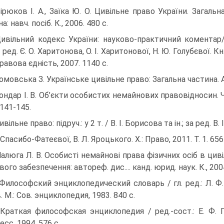
Бірюков І. А., Заїка Ю. О. Цивільне право України. Загальн
а: навч. посіб. К., 2006. 480 c.
Цивільний кодекс України: науково-практичний коментар
. ред. Є. О. Харитонова, О. І. Харитонової, Н. Ю. Голубєвої. Кн
 Правова єдність, 2007. 1140 с.
Ромовська З. Українське цивільне право: Загальна частина. Ак
Бондар І. В. Об’єкти особистих немайнових правовідносин. 
.141-145.
ивільне право: підруч.: у 2 т. / В. І. Борисова та ін.; за ред. В.
. Спасибо-Фатеєвої, В. Л. Яроцького. Х.: Право, 2011. Т. 1. 656
Малюга Л. В. Особисті немайнові права фізичних осіб в цив
ого забезпечення: автореф. дис.... канд. юрид. наук. К., 2004
 Философский энциклопедический словарь / гл. ред.: Л. Ф. 
 М.: Сов. энциклопедия, 1983. 840 с.
 Краткая философская энциклопедия / ред.-сост.: Е. Ф. Гу
сс, 1994. 576 с.