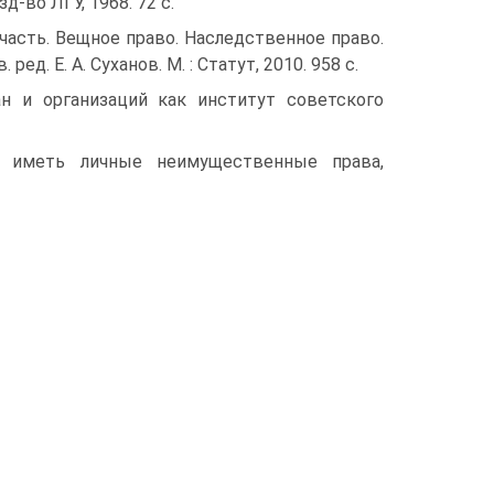
д-во ЛГУ, 1968. 72 с.
ая часть. Вещное право. Наследственное право.
. Е. А. Суханов. М. : Статут, 2010. 958 с.
н и организаций как институт советского
а иметь личные неимущественные права,