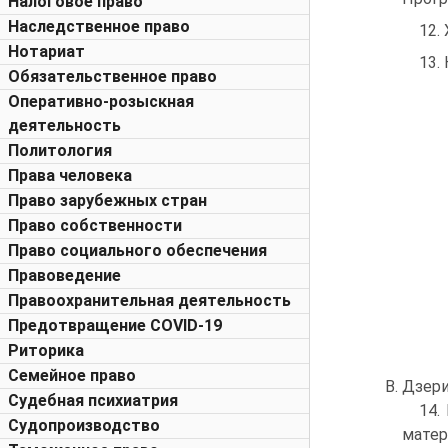
Налоговое право
Наследственное право
12.
Нотариат
13.
Обязательственное право
Оперативно-розыскная
деятельность
Политология
Права человека
Право зарубежных стран
Право собственности
Право социального обеспечения
Правоведение
Правоохранительная деятельность
Предотвращение COVID-19
Риторика
Семейное право
В. Дзери 
Судебная психиатрия
14.
Судопроизводство
матері