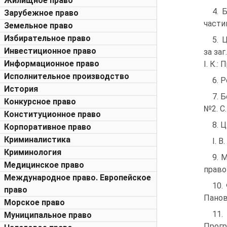
Жилищное право
4. 
Зарубежное право
частин
Земельное право
Избирательное право
5. 
Инвестиционное право
за заг
Информационное право
І. К.:
Исполнительное производство
6. 
История
7. 
Конкурсное право
№2. С
Конституционное право
8. Ц
Корпоративное право
Криминалистика
І. В
Криминология
9. 
Медицинское право
правов
Международное право. Европейское
10.
право
Панов.
Морское право
11.
Муниципальное право
Прогре