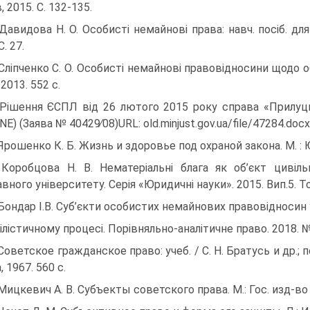
, 2015. С. 132-135.
 Давидова Н. О. Особисті немайнові права: навч. посіб. для 
С. 27.
 Сліпченко С. О. Особисті немайнові правовідносини щодо об
2013. 552 с.
 Рішення ЄСПЛ від 26 лютого 2015 року справа «Прилуць
E) (Заява № 40429∕08)URL: old.minjust.gov.ua/file/47284.docx
 Ярошенко К. Б. Жизнь и здоровье под охраной закона. М. : Юр
 Коробцова Н. В. Нематеріальні блага як об’єкт цивіл
ного університету. Серія «Юридичні науки». 2015. Вип.5. То
 Бондар І.В. Суб’єкти особистих немайнових правовідносин 
ілістичному процесі. Порівняльно-аналітичне право. 2018. №
 Советское гражданское право: учеб. / С. Н. Братусь и др.; п
 1967. 560 с.
 Мицкевич А. В. Субъекты советского права. М.: Гос. изд-во