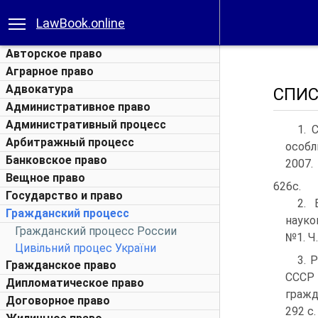
LawBook.online
Авторское право
Аграрное право
Адвокатура
СПИС
Административное право
Административный процесс
1. 
Арбитражный процесс
особл
Банковское право
2007.
Вещное право
626с.
Государство и право
2. 
Гражданский процесс
науко
Гражданский процесс России
№1. Ч.
Цивільний процес України
3. 
Гражданское право
СССР
Дипломатическое право
гражда
Договорное право
292 с.