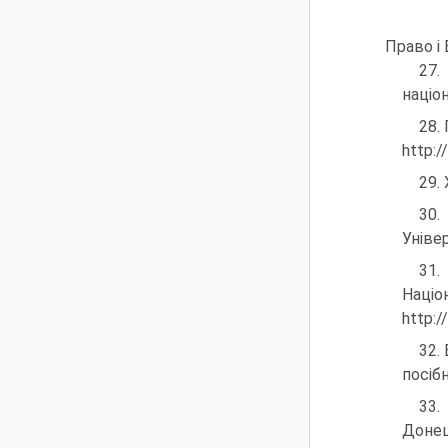
Право і 
27.
націо
28.
http:/
29. 
30.
Універ
31.
Наці
http:/
32.
посібн
33.
Донець