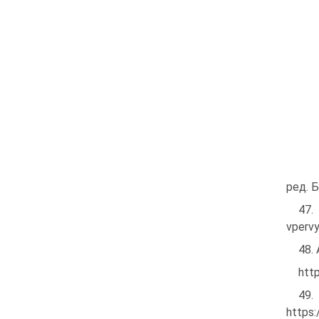
ред. Б
47.
vpervy
48.
htt
49.
https: