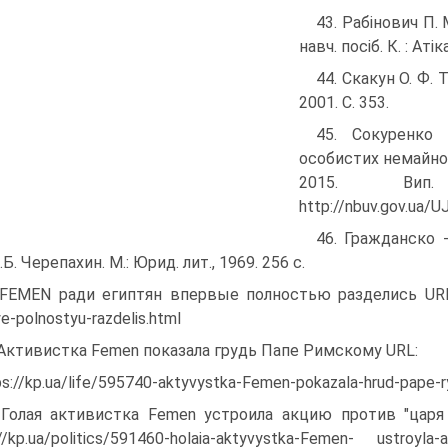
43. Рабінович П. 
навч. посіб. К. : Атік
44. Скакун О. Ф. 
2001. С. 353.
45. Сокуренко
особистих немайно
2015. Ви
http://nbuv.gov.ua/
46. Гражданско 
.Б. Черепахин. М.: Юрид. лит., 1969. 256 c.
 FEMEN ради египтян впервые полностью разделись URL: htt
e-polnostyu-razdelis.html
 Активистка Femen показала грудь Папе Римскому URL:
ps://kp.ua/life/595740-aktyvystka-Femen-pokazala-hrud-pape
 Голая активистка Femen устроила акцию против "цар
//kp.ua/politics/591460-holaia-aktyvystka-Femen- ustroyla-a