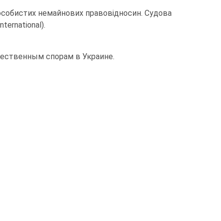
з особистих немайнових правовідносин. Судова
nternational).
щественным спорам в Украине.