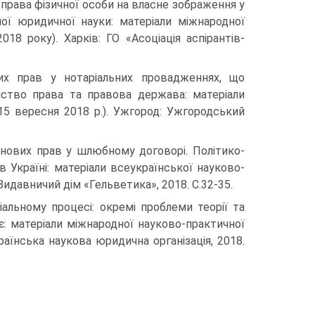
 права фізичної особи на власне зображення у
ної юридичної науки: матеріали міжнародної
18 року). Харків: ГО «Асоціація аспірантів-
их прав у нотаріальних провадженнях, що
нство права та правова держава: матеріали
15 вересня 2018 р.). Ужгород: Ужгородський
йнових прав у шлюбному договорі. Політико-
 Україні: матеріали всеукраїнської науково-
Видавничий дім «Гельветика», 2018. С.32-35.
іальному процесі: окремі проблеми теорії та
нє: матеріали міжнародної науково-практичної
країнська наукова юридична організація, 2018.