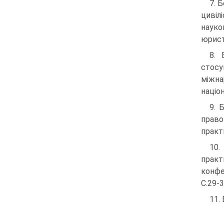
7. 
цивіл
науко
юристі
8. 
стосу
міжна
націон
9. 
право
практ
10.
практ
конфе
С.29-3
11. 