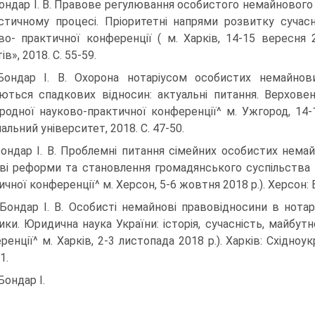
Бондар І. В. Правове регулювання особистого немайнового
істичному процесі. Пріоритетні напрями розвитку сучас
во- практичної конференції ( м. Харків, 14-15 вересня 20
в», 2018. С. 55-59.
Бондар І. В. Охорона нотаріусом особистих немайнов
ються спадкових відносин: актуальні питання. Верхове
родної науково-практичної конференції^ м. Ужгород, 14-
альний університет, 2018. С. 47-50.
Бондар І. В. Проблемні питання сімейних особистих нема
ві реформи та становлення громадянського суспільства в
ичної конференції^ м. Херсон, 5-6 жовтня 2018 р.). Херсон: 
 Бондар І. В. Особисті немайнові правовідносини в нотар
ики. Юридична наука України: історія, сучасність, майбут
ренції^ м. Харків, 2-3 листопада 2018 р.). Харків: Східноу
1.
Бондар І.