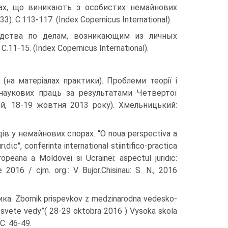
авах, що виникають з особистих немайнових
(33). С.113-117. (Index Copernicus International).
одства по делам, возникающим из личных
1-15. (Index Copernicus International).
 (на матеріалах практики). Проблеми теорії і
 наукових праць за результатами Четвертої
й, 18-19 жовтня 2013 року). Хмельницький:
ів у немайнових спорах. “O noua perspectiva a
dιc", conferinta international stiintifico-practica
opeana a Moldovei si Ucrainei: aspectul juridic:
ie 2016 / cjm. org.: V. Bujor.Chisinau: S. N., 2016
а. Zbornik prispevkov z medzinarodna vedesko-
vo svete vedy”( 28-29 oktobra 2016 ) Vysoka skola
C. 46-49.