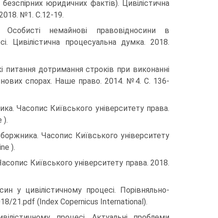
 безспірних юридичних фактів). Цивілістична
018. №1. С.12-19.
 Особисті немайнові правовідносини в
сі. Цивілістична процесуальна думка. 2018.
які питання дотримання строків при виконанні
нових спорах. Наше право. 2014. №4. C. 136-
ика. Часопис Київського університету права.
 ).
 боржника. Часопис Київського університету
ne ).
Часопис Київського університету права. 2018.
син у цивілістичному процесі. Порівняльно-
8/21.pdf (Index Copernicus International).
вілістичному процесі. Актуальні проблеми