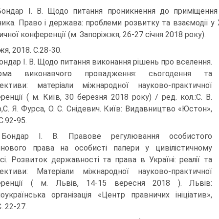
Бондар І. В. Щодо питання проникнення до приміщення
ика. Право і держава: проблеми розвитку та взаємодії у Х
чної конференції (м. Запоріжжя, 26-27 січня 2018 року).
я, 2018. С.28-30.
Бондар І. В. Щодо питання виконання рішень про вселення.
рма виконавчого провадження: сьогодення та
ективи: матеріали міжнародної науково-практичної
ренції ( м. Київ, 30 березня 2018 року) / ред. кол.:С. В.
,С. Я. Фурса, О. С. Снідевич. Київ: Видавництво «Юстон»,
С.92-95.
 Бондар І. В. Правове регулювання особистого
нового права на особисті папери у цивілістичному
сі. Розвиток державності та права в Україні: реалії та
ективи: Матеріали міжнародної науково-практичної
еренції ( м. Львів, 14-15 вересня 2018 ). Львів:
ноукраїнська організація «Центр правничих ініціатив»,
. 22-27.