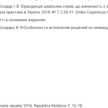
 Бондар І. В. Юрисдикція цивільних справ, що виникають 
дча практика в Україні. 2018. № 7. С.26-31. (Index Copernicus I
тті в іноземних виданнях:
 Бондарь И. В.Особенности исполнения решений по неиму
viata. ianuarie 2016. Republica Moldova. C. 15-18.