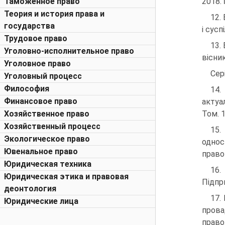
Таможенное право
2018. 
Теория и история права и
12.
государства
і сусп
Трудовое право
13.
Уголовно-исполнительное право
вісни
Уголовное право
Сері
Уголовный процесс
Философия
14.
Финансовое право
актуа
Хозяйственное право
Том. 1
Хозяйственный процесс
15.
Экологическое право
однос
Ювенальное право
правов
Юридическая техника
16.
Юридическая этика и правовая
Підпри
деонтология
17.
Юридические лица
прова
право.