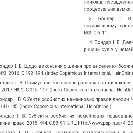
прикладі посвідчення
процесуальна думка. 2
3. Бондар І. В.
нотаріальному проце
№2. С.6-11.
4. Бондар І. В. Де
рішень судів у немай
Бондар І. В. Щодо виконання рішення про виселення боржн
№3. 2016. С.192-194. (Index Copernicus International, HeinOnline
Бондар І. В. Примусове виконання рішення про виселення
 2017. №. 2. С.115-117. (Index Copernicus International, HeinOnli
Бондар І. В. Об’єкти особистих немайнових правовідносин. 
141-145. (Index Copernicus International, HeinOnline ).
Бондар І. В. Суб’єкти особистих немайнових правовідно
ичне право. 2018. №4. C.88-91. URL: http://www.pap.in.ua/4_201
Бондар І. В. Особисті немайнові правовідносини в ци