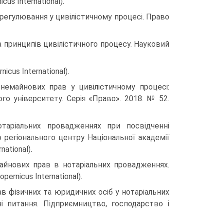
cus International).
е регулювання у цивілістичному процесі. Право
а принципів цивілістичного процесу. Науковий
icus International).
немайнових прав у цивілістичному процесі:
го університету. Серія «Право». 2018. № 52.
отаріальних провадженнях при посвідченні
о регіонального центру Національної академії
national).
майнових прав в нотаріальних провадженнях.
ernicus International).
ав фізичних та юридичних осіб у нотаріальних
і питання. Підприємництво, господарство і