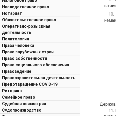
Налоговое право
вітчиз
Наследственное право
Нотариат
10.
Обязательственное право
немай
Оперативно-розыскная
деятельность
Политология
Права человека
Право зарубежных стран
Право собственности
Право социального обеспечения
Правоведение
Правоохранительная деятельность
Предотвращение COVID-19
Риторика
Семейное право
Судебная психиатрия
Держава 
Судопроизводство
11.