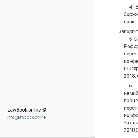
4. 
боржн
практи
Запоріжж
5. 
Рефо
персп
конфе
Шкляр
2018. 
6.
немай
проце
персп
LawBook.online ©
конф
info@lawbook.online
Захід
2018.С