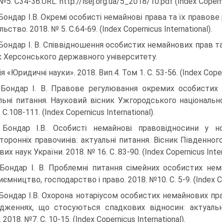
№5. C34-36.URL: http://lsej.org.ua/5_2018/10.pdf (Index Coperni
 Бондар І.В. Окремі особисті немайнові права та їх правов
ільство. 2018. № 5. С.64-69. (Index Copernicus International).
 Бондар І. В. Співвідношення особистих немайнових прав т
к Херсонського державного університету.
я «Юридичні науки». 2018. Вип.4. Том 1. С. 53-56. (Index Copern
 Бондар І. В. Правове регулювання окремих особистих 
льні питання. Науковий вісник Ужгородського національно
 С.108-111. (Index Copernicus International).
 Бондар І.В. Особисті немайнові правовідносини у н
торонніх правочинів: актуальні питання. Вісник Південног
их наук України. 2018. № 16. С. 83-90. (Index Copernicus Inter
 Бондар І. В. Проблемні питання сімейних особистих не
ємництво, господарство і право. 2018. №10. С. 5-9. (Index Cop
 Бондар І.В. Охорона нотаріусом особистих немайнових пр
дженнях, що стосуються спадкових відносин: актуальн
 2018. №7. С. 10-15. (Index Copernicus International).