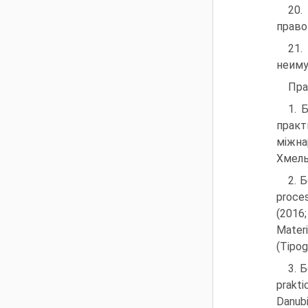
20.
правов
21.
неимущ
Пра
1. 
практ
міжна
Хмель
2. 
proces
(2016;
Materi
(Tipog
3. 
prakti
Danubi