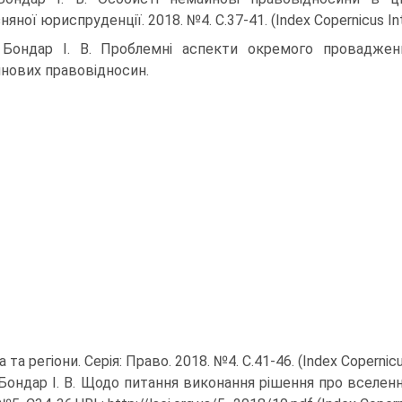
няної юриспруденції. 2018. №4. С.37-41. (Index Copernicus Int
 Бондар І. В. Проблемні аспекти окремого провадже
нових правовідносин.
та регіони. Серія: Право. 2018. №4. С.41-46. (Index Copernicus
 Бондар І. В. Щодо питання виконання рішення про вселе