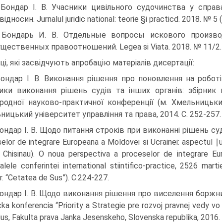
 Бондар І. В. Учасники цивільного судочинства у спр
ідносин. Jurnalul juridic national: teorie §i practicd. 2018. № 5 
 Бондарь И. В. Отдельные вопросы искового произв
ественных правоотношений. Legea si Viata. 2018. № 11/2. С.1
ці, які засвідчують апробацію матеріалів дисертації:
Бондар І. В. Виконання рішення про поновлення на роботі
ики виконання рішень судів та інших органів: збірник
родної науково-практичної конференції (м. Хмельницьки
ницький університет управління та права, 2014. С. 252-257.
Бондар І. В. Щодо питання строків при виконанні рішень суд
elor de integrare Europeana a Moldovei si Ucrainei: aspectul ∣urι
 Chisinau). O noua perspectiva a proceselor de integrare Eur
alele conferintei international stiintifico-practice, 25­26 mart
r. “Cetatea de Sus”). C.224-227.
Бондар І. В. Щодо виконання рішення про виселення боржник
cka konferencia “Priority a Strategie pre rozvoj pravnej vedy 
us, Fakulta prava Janka Jesenskeho, Slovenska republika, 2016. 