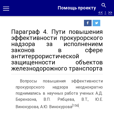
Помощь проекту
<<
↑
>>
Параграф 4. Пути повышения
эффективности прокурорского
надзора за исполнением
законов в сфере
антитеррористической
защищенности объектов
железнодорожного транспорта
Вопросы повышения эффективности
прокурорского надзора неоднократно
поднимались в научных работа ученых А.Д.
Берензона, В.П. Рябцева, В.Т., Ю.Е.
[156]
Винокурова, А.Ю. Винокурова
.