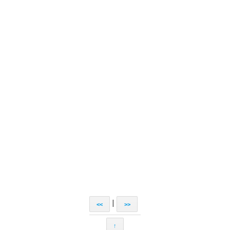
|
<<
>>
↑