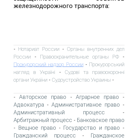
железнодорожного транспорта:
Нотариат России
Органы внутренних дел
-
-
России
Правоохранительные органы РФ
-
-
Прокурорский надзор России
Прокурорський
-
нагляд в Україні
Судові та правоохоронні
-
органи України
Судоустройство Украины
-
-
Авторское право
Аграрное право
-
-
-
Адвокатура
Административное право
-
-
Административный процесс
-
Арбитражный процесс
Банковское право
-
Вещное право
Государство и право
-
-
-
Гражданский процесс
Гражданское
-