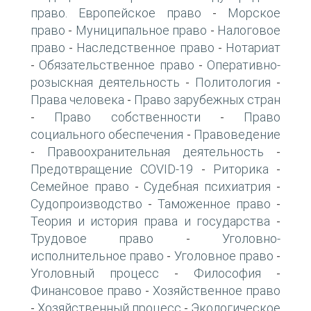
право. Европейское право
Морское
-
право
Муниципальное право
Налоговое
-
-
право
Наследственное право
Нотариат
-
-
Обязательственное право
Оперативно-
-
-
розыскная деятельность
Политология
-
-
Права человека
Право зарубежных стран
-
Право собственности
Право
-
-
социального обеспечения
Правоведение
-
Правоохранительная деятельность
-
-
Предотвращение COVID-19
Риторика
-
-
Семейное право
Судебная психиатрия
-
-
Судопроизводство
Таможенное право
-
-
Теория и история права и государства
-
Трудовое право
Уголовно-
-
исполнительное право
Уголовное право
-
-
Уголовный процесс
Философия
-
-
Финансовое право
Хозяйственное право
-
Хозяйственный процесс
Экологическое
-
-