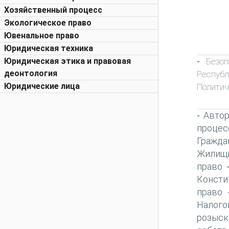
Хозяйственный процесс
Экологическое право
Ювенальное право
Юридическая техника
Безо
Юридическая этика и правовая
-
деонтология
Респуб
Юридические лица
Политич
Автор
-
процес
Гражда
Жилищн
право
Консти
право
Налого
розыск