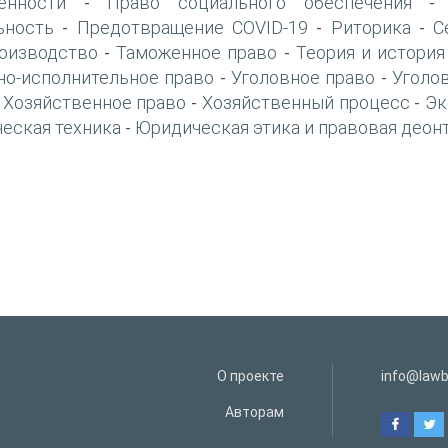
енности
Право социального обеспечения
-
ьность
Предотвращение COVID-19
Риторика
С
-
-
-
оизводство
Таможенное право
Теория и история
-
-
но-исполнительное право
Уголовное право
Уголо
-
-
Хозяйственное право
Хозяйственный процесс
Эк
-
-
-
еская техника
Юридическая этика и правовая деон
-
О проекте
info@lawb
Авторам