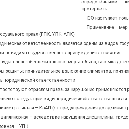
определёнными л
претерпеть.
ЮО наступает толь
Применение ме
ссуального права (ГПК, УПК, АПК).
дическая ответственность является одним из видов гос
же к видам государственного принуждения относятся:
нудительно-обеспечительные меры: обыск, выемка докум
ы защиты: принудительное взыскание алиментов, призна
ы юридической ответственности
тветствуют отраслям права, за нарушение применяются р
личают следующие виды юридической ответственности:
инистративная – КоАП (от предупреждения до администра
циплинарная – вследствие нарушения дисциплины: трудов
ловная – УПК.