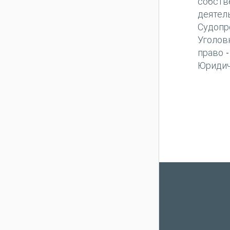
собств
деятел
Судопр
Уголов
право
Юридич