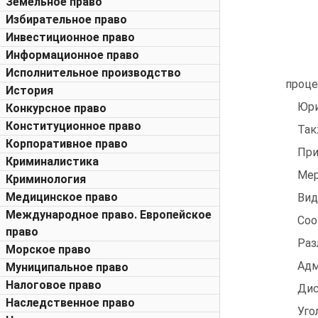
Земельное право
Избирательное право
Инвестиционное право
Информационное право
Исполнительное производство
проце
История
Юри
Конкурсное право
Конституционное право
Так
Корпоративное право
При
Криминалистика
Мер
Криминология
Медицинское право
Вид
Международное право. Европейское
Соо
право
Раз
Морское право
Адм
Муниципальное право
Налоговое право
Дис
Наследственное право
Уго