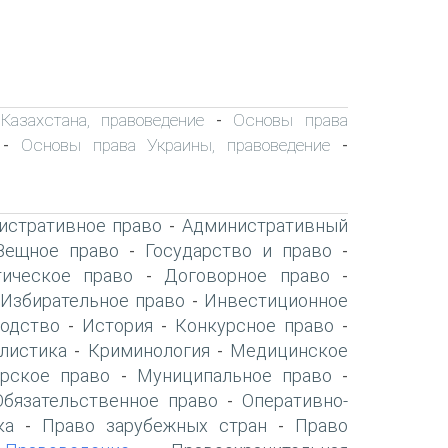
азахстана, правоведение
Основы права
-
Основы права Украины, правоведение
-
-
истративное право
Административный
-
Вещное право
Государство и право
-
-
ическое право
Договорное право
-
-
Избирательное право
Инвестиционное
-
-
одство
История
Конкурсное право
-
-
-
листика
Криминология
Медицинское
-
-
рское право
Муниципальное право
-
-
Обязательственное право
Оперативно-
-
ка
Право зарубежных стран
Право
-
-