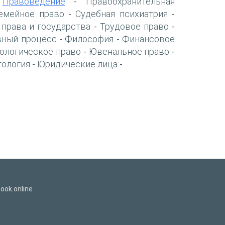
Правоведение
Правоохранительная
-
-
емейное право
Судебная психиатрия
-
-
 права и государства
Трудовое право
-
-
вный процесс
Философия
Финансовое
-
-
ологическое право
Ювенальное право
-
-
тология
Юридические лица
-
-
ook.online