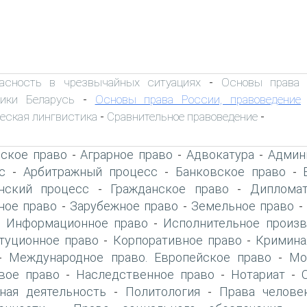
пасность в чрезвычайных ситуациях
Основы права К
-
лики Беларусь
Основы права России, правоведение
-
еская лингвистика
Сравнительное правоведение
-
-
ское право
Аграрное право
Адвокатура
Админ
-
-
-
с
Арбитражный процесс
Банковское право
-
-
-
нский процесс
Гражданское право
Дипломат
-
-
ое право
Зарубежное право
Земельное право
-
-
Информационное право
Исполнительное произв
-
-
туционное право
Корпоративное право
Кримина
-
-
Международное право. Европейское право
Мо
-
-
вое право
Наследственное право
Нотариат
-
-
-
ная деятельность
Политология
Права челове
-
-