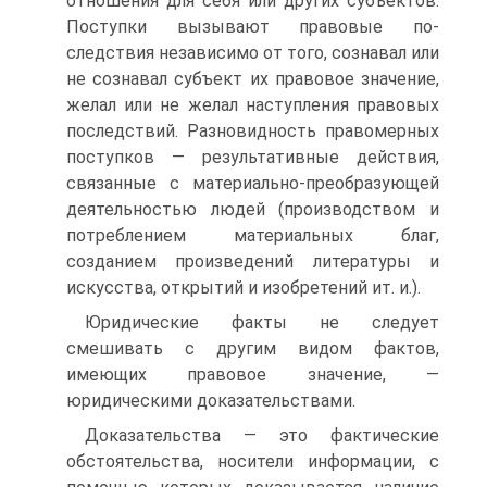
отношения для себя или других субъектов.
Поступки вызывают правовые по­
следствия независимо от того, сознавал или
не сознавал субъект их правовое значение,
желал или не желал наступления правовых
по­следствий. Разновидность правомерных
поступков — результатив­ные действия,
связанные с материально-преобразующей
деятельно­стью людей (производством и
потреблением материальных благ,
созданием произведений литературы и
искусства, открытий и изо­бретений ит. и.).
Юридические факты не следует
смешивать с другим видом фак­тов,
имеющих правовое значение, —
юридическими доказательствами.
Доказательства — это фактические
обстоятельства, носители инфор­мации, с