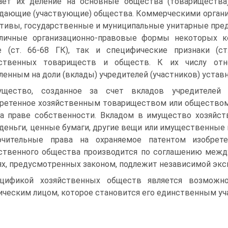
ает их деление на основные общества (товарищества
дающие (участвующие) общества. Коммерческими орган
тивы, государственные и муниципальные унитарные пред
личные организационно-правовые формы некоторых 
 (ст. 66-68 ГК), так и специфические признаки (ст.
йственных товариществ и обществ. К их числу отн
ленным на доли (вклады) учредителей (участников) устав
щество, созданное за счет вкладов учредителей 
ретенное хозяйственным товариществом или обществом 
а праве собственности. Вкладом в имущество хозяйст
деньги, ценные бумаги, другие вещи или имущественные
ючительные права на охраняемое патентом изобрете
ственного общества производится по соглашению между
ях, предусмотренных законом, подлежит независимой экс
цификой хозяйственных обществ является возможн
ческим лицом, которое становится его единственным уч