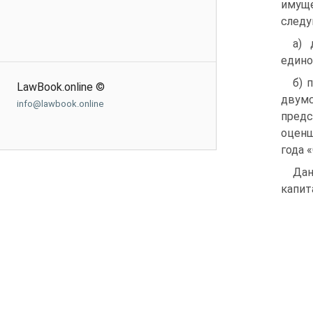
имуще
следу
а) 
едино
б) 
LawBook.online ©
двум
info@lawbook.online
пред
оценщ
года 
Дан
капит