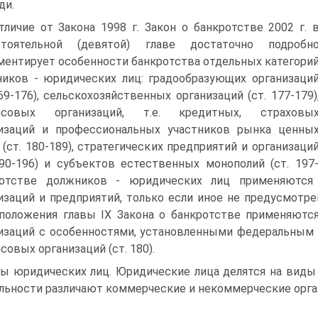
ди.
тличие от Закона 1998 г. Закон о банкротстве 2002 г. 
стоятельной (девятой) главе достаточно подробн
ментирует особенности банкротства отдельных категори
иков - юридических лиц: градообразующих организаци
169-176), сельскохозяйственных организаций (ст. 177-179)
нсовых организаций, т.е. кредитных, страховы
изаций и профессиональных участников рынка ценны
 (ст. 180-189), стратегических предприятий и организаци
190-196) и субъектов естественных монополий (ст. 19
ротстве должников - юридических лиц применяются
изаций и предприятий, только если иное не предусмотрен
 положения главы IX Закона о банкротстве применяют
изаций с особенностями, установленными федеральным 
совых организаций (ст. 180).
ы юридических лиц. Юридические лица делятся на виды
льности различают коммерческие и некоммерческие орга