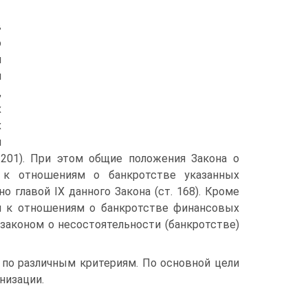
в
о
й
й
,
х
х
й
7-201). При этом общие положения Закона о
 к отношениям о банкротстве указанных
о главой IX данного Закона (ст. 168). Кроме
ся к отношениям о банкротстве финансовых
законом о несостоятельности (банкротстве)
 по различным критериям. По основной цели
низации.