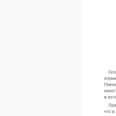
Осо
огран
Плену
некот
в кот
При
что в