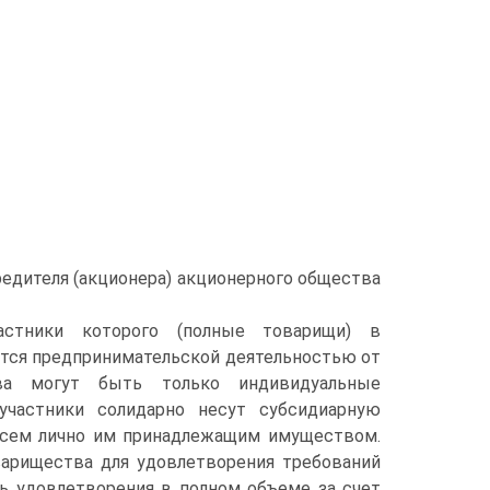
едителя (акционера) акционерного общества
астники которого (полные товарищи) в
тся предпринимательской деятельностью от
тва могут быть только индивидуальные
 участники солидарно несут субсидиарную
всем лично им принадлежащим имуществом.
арищества для удовлетворения требований
ь удовлетворения в полном объеме за счет