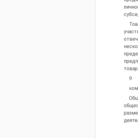
личн
субсид
Тов
учас
отвеч
неско
пред
предп
товар
9
ком
Общ
общес
разме
деяте