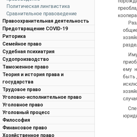
порожд
Политическая лингвистика
преобла
Сравнительное правоведение
коопера
Правоохранительная деятельность
Раз
Предотвращение COVID-19
общие
Риторика
хозя
Семейное право
разде
Судебная психиатрия
Иму
Судопроизводство
приоб
Таможенное право
ему н
Теория и история права и
быть 
государства
искл
Трудовое право
хозяй
Уголовно-исполнительное право
случа
Уголовное право
Спе
Уголовный процесс
юриди
Философия
Финансовое право
Хозяйственное право