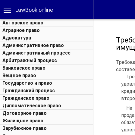
LawBook.online
Авторское право
Аграрное право
Адвокатура
Треб
Административное право
имущ
Административный процесс
Арбитражный процесс
Требов
Банковское право
составе
Вещное право
Тр
Государство и право
удовл
Гражданский процесс
креди
Гражданское право
второ
Дипломатическое право
Не
Договорное право
прод
Жилищное право
обяза
Зарубежное право
удовл