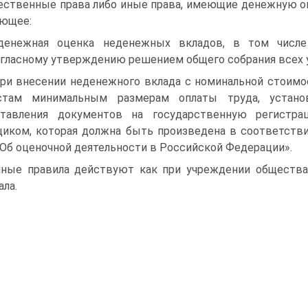
ственные права либо иные права, имеющие денежную оц
ющее:
денежная оценка неденежных вкладов, в том числ
гласному утверждению решением общего собрания всех у
при внесении неденежного вклада с номинальной стои
стам минимальным размерам оплаты труда, устан
ставления документов на государственную регистра
иком, которая должна быть произведена в соответств
«Об оценочной деятельности в Российской Федерации».
ные правила действуют как при учреждении общества, 
ала.