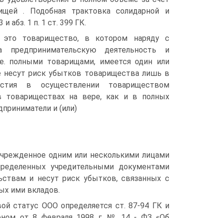
ищей . Подобная трактовка солидарной и
 абз. 1 п. 1 ст. 399 ГК.
 это товарищество, в котором наряду с
а предпринимательскую деятельность и
е. полными товарищами, имеется один или
е несут риск убытков товарищества лишь в
стия в осуществлении товариществом
в товариществах на вере, как и в полных
приниматели и (или)
учрежденное одним или несколькими лицами
определенных учредительными документами
ьствам и несут риск убытков, связанных с
ых ими вкладов.
ой статус ООО определяется ст. 87-94 ГК и
ном от 8 февраля 1998 г. № 14 - ФЗ «Об