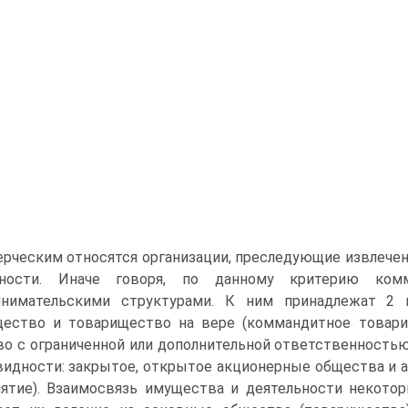
рческим относятся организации, преследующие извлечен
ьности. Иначе говоря, по данному критерию комм
инимательскими структурами. К ним принадлежат 2 
щество и товарищество на вере (коммандитное товари
о с ограниченной или дополнительной ответственность
видности: закрытое, открытое акционерные общества и 
ятие). Взаимосвязь имущества и деятельности некото