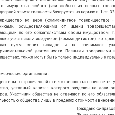
ого имущества любого (или любых) из полных товар
иарной ответственности базируется на нормах п. 1 ст. 323 и
арищество на вере (коммандитное товарищество) -
тниками, осуществляющими от имени товариществ
ающими по его обязательствам своим имуществом, т.
лько участников-вкладчиков (коммандитистов), которы
елах сумм своих вкладов и не принимают уча
ринимательской деятельности. Полными товарищами 
иществах, также могут быть только индивидуальные пред
мерческие организации .
еством с ограниченной ответственностью признается 
тво, уставный капитал которого разделен на доли 
ров. Участники общества не отвечают по его обязател
льностью общества, лишь в пределах стоимости внесенн
Гражданско-правов
Федеральным зако