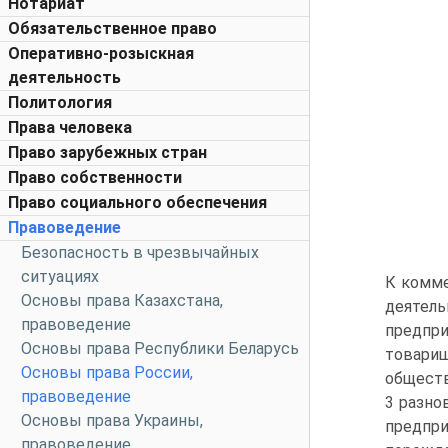
Нотариат
Обязательственное право
Оперативно-розыскная
деятельность
Политология
Права человека
Право зарубежных стран
Право собственности
Право социального обеспечения
Правоведение
Безопасность в чрезвычайных
ситуациях
К комме
Основы права Казахстана,
деятел
правоведение
предпр
Основы права Республики Беларусь
товари
Основы права России,
обществ
правоведение
3 разно
Основы права Украины,
предпри
правоведение