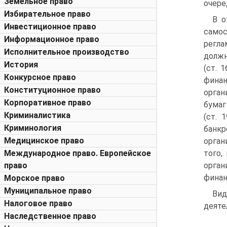
Земельное право
очере
Избирательное право
В о
Инвестиционное право
само
Информационное право
регла
Исполнительное производство
должн
История
(ст. 
Конкурсное право
фина
Конституционное право
орган
Корпоративное право
бумаг
Криминалистика
(ст. 
Криминология
банк
Медицинское право
орган
Международное право. Европейское
того,
право
орган
финан
Морское право
Муниципальное право
Вид
Налоговое право
деяте
Наследственное право