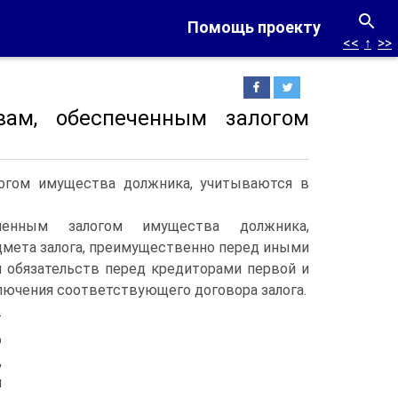
Помощь проекту
<<
↑
>>
вам, обеспеченным залогом
логом имущества должника, учитываются в
еченным залогом имущества должника,
дмета залога, преимущественно перед иными
м обязательств перед кредиторами первой и
ключения соответствующего договора залога.
т
о
,
й