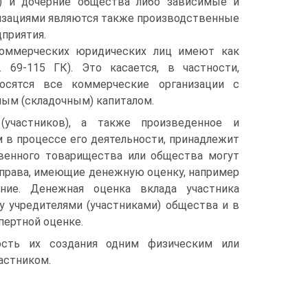
) и дочерние общества либо зависимые и
изациями являются также производственные
приятия.
коммерческих юридических лиц имеют как
 69-115 ГК). Это касается, в частности,
осятся все коммерческие организации с
ным (складочным) капиталом.
(участников), а также произведенное и
в процессе его деятельности, принадлежит
венного товарищества или общества могут
 права, имеющие денежную оценку, например
ние. Денежная оценка вклада участника
 учредителями (участниками) общества и в
пертной оценке.
ость их создания одним физическим или
астником.