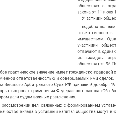
обществах с огр
закона от 11 июля 1
Участники общес
подобно полным
ответственност
имуществом. Одна
участники общес
отвечают в одинак
их вкладов, опр
общества (ст. 95 ГК
бое практическое значение имеет гражданско-правовой р
иченной ответственностью и совершаемых ими сделок. 
м Высшего Арбитражного Суда РФ приняли 9 декабря 19
орых вопросах применения Федерального закона «Об об
ором дали судам важные разъяснения.
 рассмотрении дел, связанных с формированием уставно
 качестве вклада в уставный капитал общества могут вно