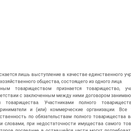
скается лишь выступление в качестве единственного учр
 хозяйственного общества, состоящего из одного лица.
лным товариществом признается товарищество, уч
етствии с заключенным между ними договором занимаю
и товарищества. Участниками полного товарищес
риниматели и (или) коммерческие организации. Все
ственность по обязательствам полного товарищества 
 словами, при недостаточности имущества самого тов
торов последние в оставшейся части могут потребоват