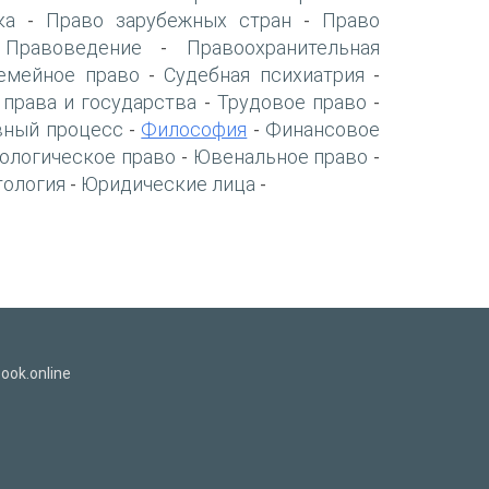
ка
Право зарубежных стран
Право
-
-
Правоведение
Правоохранительная
-
-
емейное право
Судебная психиатрия
-
-
 права и государства
Трудовое право
-
-
вный процесс
Философия
Финансовое
-
-
ологическое право
Ювенальное право
-
-
тология
Юридические лица
-
-
ook.online