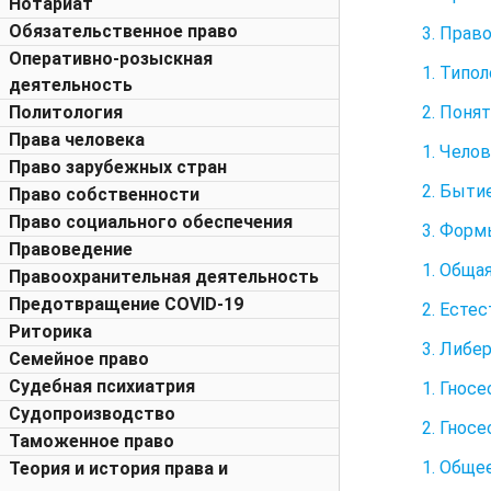
Нотариат
Обязательственное право
3. Прав
Оперативно-розыскная
1. Типо
деятельность
2. Поня
Политология
Права человека
1. Чело
Право зарубежных стран
2. Быти
Право собственности
Право социального обеспечения
3. Форм
Правоведение
1. Обща
Правоохранительная деятельность
Предотвращение COVID-19
2. Есте
Риторика
3. Либе
Семейное право
Судебная психиатрия
1. Гнос
Судопроизводство
2. Гнос
Таможенное право
1. Обще
Теория и история права и