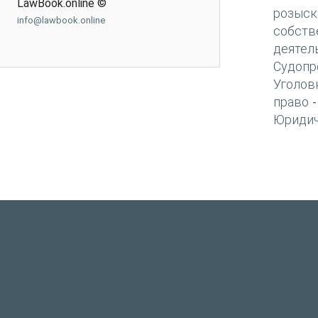
LawBook.online ©
розыск
info@lawbook.online
собств
деятел
Судопр
Уголов
право
Юридич