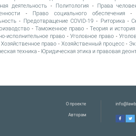
ная деятельность
Политология
Права челове
-
-
енности
Право социального обеспечения
-
ьность
Предотвращение COVID-19
Риторика
С
-
-
-
оизводство
Таможенное право
Теория и история
-
-
но-исполнительное право
Уголовное право
Уголо
-
-
Хозяйственное право
Хозяйственный процесс
Эк
-
-
-
еская техника
Юридическая этика и правовая деон
-
О проекте
info@lawb
Авторам