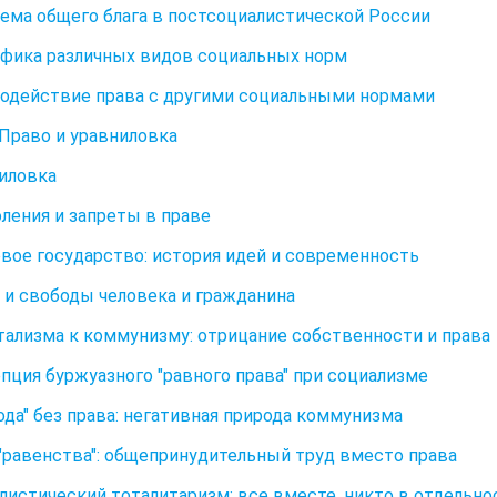
лема общего блага в постсоциалистической России
ифика различных видов социальных норм
модействие права с другими социальными нормами
. Право и уравниловка
ниловка
оления и запреты в праве
овое государство: история идей и современность
а и свободы человека и гражданина
тализма к коммунизму: отрицание собственности и права
епция буржуазного "равного права" при социализме
бода" без права: негативная природа коммунизма
 "равенства": общепринудительный труд вместо права
алистический тоталитаризм: все вместе, никто в отдельно