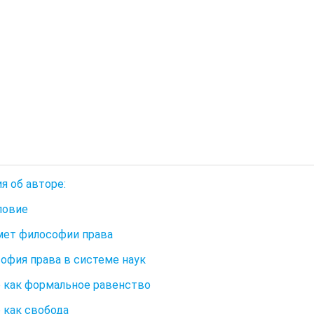
я об авторе:
ловие
мет философии права
софия права в системе наук
о как формальное равенство
о как свобода