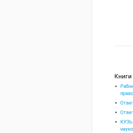
Книги
Рабін
право
Ответ
Ответ
КУЗЬ
науко