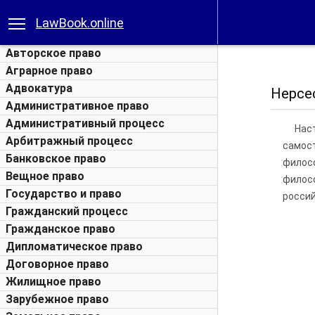
LawBook.online
Авторское право
Аграрное право
Адвокатура
Нерсес
Административное право
Административный процесс
Нас
Арбитражный процесс
самост
Банковское право
филосо
Вещное право
филос
Государство и право
россий
Гражданский процесс
Гражданское право
Дипломатическое право
Договорное право
Жилищное право
Зарубежное право