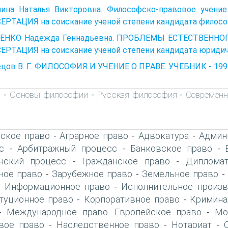
нина Наталья Викторовна. Философско-правовое учение
РТАЦИЯ на соискание ученой степени кандидата философс
ЕНКО Надежда Геннадьевна. ПРОБЛЕМЫ ЕСТЕСТВЕННО
РТАЦИЯ на соискание ученой степени кандидата юридиче
цов В. Г.. ФИЛОСОФИЯ И УЧЕНИЕ О ПРАВЕ. УЧЕБНИК - 199
а
Основы философии
Русская философия
Современн
-
-
-
ское право
Аграрное право
Адвокатура
Админ
-
-
-
с
Арбитражный процесс
Банковское право
-
-
-
нский процесс
Гражданское право
Дипломат
-
-
ое право
Зарубежное право
Земельное право
-
-
Информационное право
Исполнительное произв
-
-
туционное право
Корпоративное право
Кримина
-
-
Международное право. Европейское право
Мо
-
-
вое право
Наследственное право
Нотариат
-
-
-