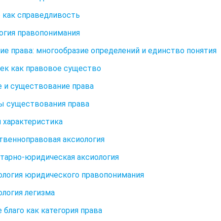
о как справедливость
логия правопонимания
тие права: многообразие определений и единство понятия
век как правовое существо
е и существование права
ы существования права
я характеристика
ственноправовая аксиология
ртарно-юридическая аксиология
еология юридического правопонимания
еология легизма
е благо как категория права