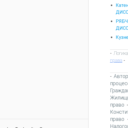
Кате
ДИССЕ
РЯБЧ
ДИССЕ
Кузне
Логик
-
права
-
Автор
-
процес
Гражда
Жилищн
право
Консти
право
Налого