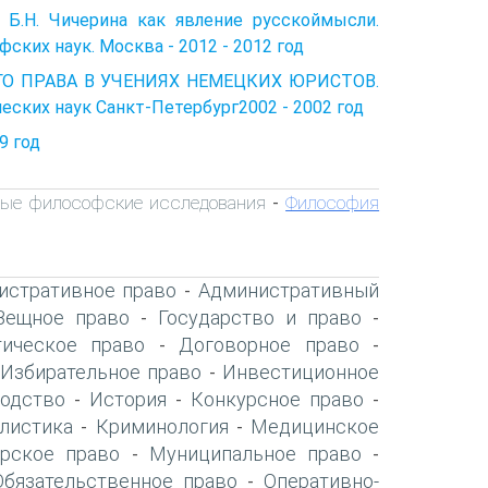
 Б.Н. Чичерина как явление русскоймысли.
ких наук. Москва - 2012 - 2012 год
ГО ПРАВА В УЧЕНИЯХ НЕМЕЦКИХ ЮРИСТОВ.
ских наук Санкт-Петербург2002 - 2002 год
9 год
ые философские исследования
Философия
-
истративное право
Административный
-
Вещное право
Государство и право
-
-
ическое право
Договорное право
-
-
Избирательное право
Инвестиционное
-
-
одство
История
Конкурсное право
-
-
-
листика
Криминология
Медицинское
-
-
рское право
Муниципальное право
-
-
Обязательственное право
Оперативно-
-