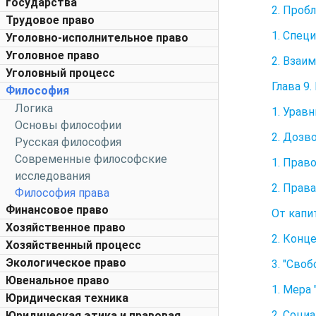
государства
2. Проб
Трудовое право
1. Спец
Уголовно-исполнительное право
Уголовное право
2. Взаи
Уголовный процесс
Глава 9
Философия
Логика
1. Урав
Основы философии
2. Дозв
Русская философия
Современные философские
1. Прав
исследования
2. Прав
Философия права
Финансовое право
От капи
Хозяйственное право
2. Конц
Хозяйственный процесс
Экологическое право
3. "Сво
Ювенальное право
1. Мера
Юридическая техника
2. Соци
Юридическая этика и правовая