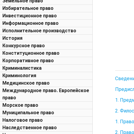
Земельное право
Избирательное право
Инвестиционное право
Информационное право
Исполнительное производство
История
Конкурсное право
Конституционное право
Корпоративное право
Криминалистика
Криминология
Сведени
Медицинское право
Предис
Международное право. Европейское
право
1. Пред
Морское право
2. Фило
Муниципальное право
Налоговое право
1. Прав
Наследственное право
2. Прав