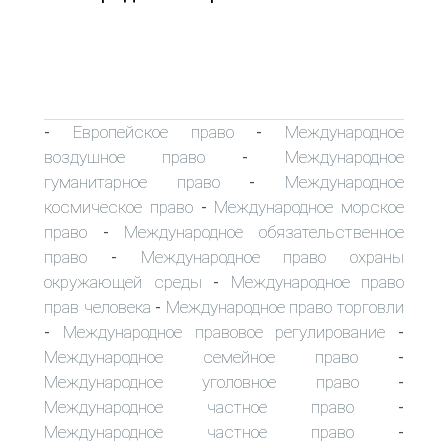
Европейское право
Международное
-
-
воздушное право
Международное
-
гуманитарное право
Международное
-
космическое право
Международное морское
-
право
Международное обязательственное
-
право
Международное право охраны
-
окружающей среды
Международное право
-
прав человека
Международное право торговли
-
Международное правовое регулирование
-
-
Международное семейное право
-
Международное уголовное право
-
Международное частное право
-
Международное частное право
-