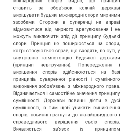
міжнародних спорів видно, що принцип
ставить за обов'язок кожній державі
вирішувати будьякі міжнародні спори мирними
засобами. Сторони в суперечці не вправі
відмовитися від мирного врегулювання і не
можуть виключити зпід дії принципу будьякі
спори. Принцип не поширюється на спори,
котрі стосуються справ, що входять, по суті, у
внутрішню компетенцію будьякої держави
(принцип невтручання). Попередження і
вирішення спорів здійснюються на базі
принципів суверенної рівності і сумлінного
виконання зобов'язань з міжнародного права.
Відзначається і самостійне значення принципу
сумлінності. Держави повинні діяти в дусі
сумлінності, із тим щоб уникати виникнення
спорів, повинні прагнути до якнайшвидшого і
справедливого вирішення своїх спорів.
Виявляється зв'язок із принципом