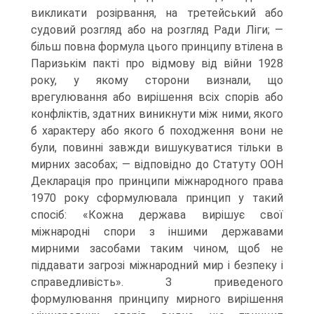
викликати розірвання, на третейський або
судовий розгляд або на розгляд Ради Ліги; —
більш повна формула цього принципу втілена в
Паризькім пакті про відмову від війни 1928
року, у якому сторони визнали, що
врегулювання або вирішення всіх спорів або
конфліктів, здатних виникнути між ними, якого
б характеру або якого б походження вони не
були, повинні завжди вишукуватися тільки в
мирних засобах; — відповідно до Статуту ООН
Декларація про принципи міжнародного права
1970 року сформулювала принцип у такий
спосіб: «Кожна держава вирішує свої
міжнародні спори з іншими державами
мирними засобами таким чином, щоб не
піддавати загрозі міжнародний мир і безпеку і
справедливість». З приведеного
формулювання принципу мирного вирішення