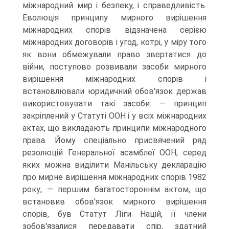
міжнародний мир і безпеку, і справедливість.
Еволюція принципу мирного вирішення
міжнародних спорів відзначена серією
міжнародних договорів і угод, котрі, у міру того
як вони обмежували право звертатися до
війни, поступово розвивали засоби мирного
вирішення міжнародних спорів і
встановлювали юридичний обов'язок держав
використовувати такі засоби: — принцип
закріплений у Статуті ООН і у всіх міжнародних
актах, що викладають принципи міжнародного
права. Йому спеціально присвячений ряд
резолюцій Генеральної асамблеї ООН, серед
яких можна виділити Манільську декларацію
про мирне вирішення міжнародних спорів 1982
року; — першим багатостороннім актом, що
встановив обов'язок мирного вирішення
спорів, був Статут Ліги Націй, її члени
зобов'язалися передавати спір, здатний