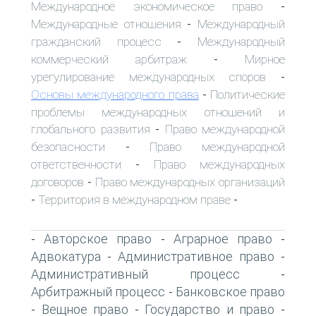
Международное экономическое право
-
Международные отношения
Международный
-
гражданский процесс
Международный
-
коммерческий арбитраж
Мирное
-
урегулирование международных споров
-
Основы международного права
Политические
-
проблемы международных отношений и
глобального развития
Право международной
-
безопасности
Право международной
-
ответственности
Право международных
-
договоров
Право международных организаций
-
Территория в международном праве
-
-
Авторское право
Аграрное право
-
-
-
Адвокатура
Административное право
-
-
Административный процесс
-
Арбитражный процесс
Банковское право
-
Вещное право
Государство и право
-
-
-