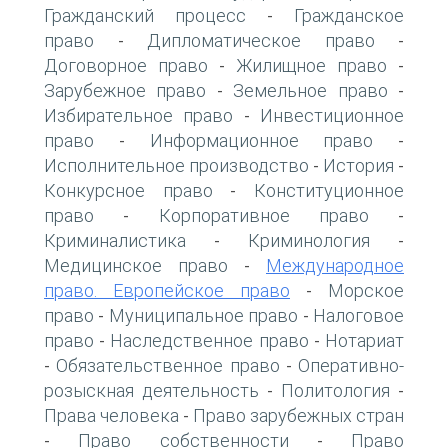
Гражданский процесс
Гражданское
-
право
Дипломатическое право
-
-
Договорное право
Жилищное право
-
-
Зарубежное право
Земельное право
-
-
Избирательное право
Инвестиционное
-
право
Информационное право
-
-
Исполнительное производство
История
-
-
Конкурсное право
Конституционное
-
право
Корпоративное право
-
-
Криминалистика
Криминология
-
-
Медицинское право
Международное
-
право. Европейское право
Морское
-
право
Муниципальное право
Налоговое
-
-
право
Наследственное право
Нотариат
-
-
Обязательственное право
Оперативно-
-
-
розыскная деятельность
Политология
-
-
Права человека
Право зарубежных стран
-
Право собственности
Право
-
-