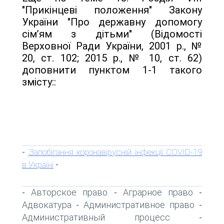
"Прикінцеві положення" Закону
України "Про державну допомогу
сім’ям з дітьми" (Відомості
Верховної Ради України, 2001 р., №
20, ст. 102; 2015 р., № 10, ст. 62)
доповнити пунктом 1-1 такого
змісту::
Запобігання коронавірусній інфекції COVID-19
-
в Україні
-
Авторское право
Аграрное право
-
-
-
Адвокатура
Административное право
-
-
Административный процесс
-