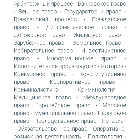
Арбитражный процесс
Банковское право
-
Вещное право
Государство и право
-
-
-
Гражданский процесс
Гражданское
-
право
Дипломатическое право
-
-
Договорное право
Жилищное право
-
-
Зарубежное право
Земельное право
-
-
Избирательное право
Инвестиционное
-
право
Информационное право
-
-
Исполнительное производство
История
-
-
Конкурсное право
Конституционное
-
право
Корпоративное право
-
-
Криминалистика
Криминология
-
-
Медицинское право
Международное
-
право. Европейское право
Морское
-
право
Муниципальное право
Налоговое
-
-
право
Наследственное право
Нотариат
-
-
Обязательственное право
Оперативно-
-
-
розыскная деятельность
Политология
-
-