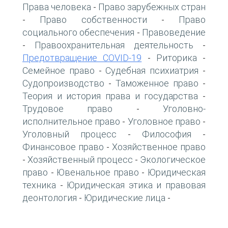
Права человека
Право зарубежных стран
-
Право собственности
Право
-
-
социального обеспечения
Правоведение
-
Правоохранительная деятельность
-
-
Предотвращение COVID-19
Риторика
-
-
Семейное право
Судебная психиатрия
-
-
Судопроизводство
Таможенное право
-
-
Теория и история права и государства
-
Трудовое право
Уголовно-
-
исполнительное право
Уголовное право
-
-
Уголовный процесс
Философия
-
-
Финансовое право
Хозяйственное право
-
Хозяйственный процесс
Экологическое
-
-
право
Ювенальное право
Юридическая
-
-
техника
Юридическая этика и правовая
-
деонтология
Юридические лица
-
-