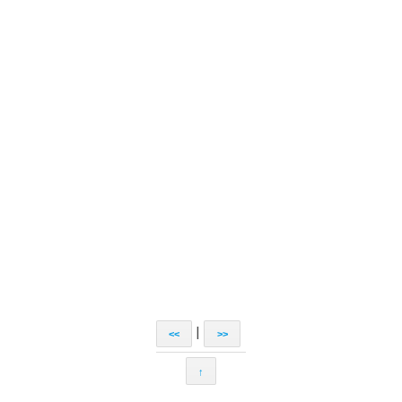
|
<<
>>
↑