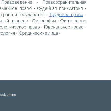
Правоведение
Правоохранительная
-
-
емейное право
Судебная психиатрия
-
-
 права и государства
Трудовое право
-
-
вный процесс
Философия
Финансовое
-
-
ологическое право
Ювенальное право
-
-
тология
Юридические лица
-
-
ook.online