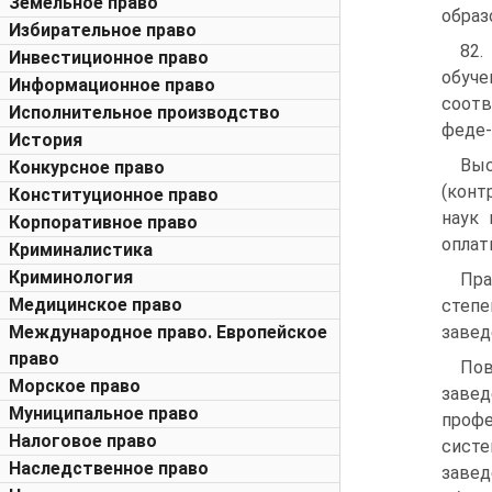
Земельное право
образ
Избирательное право
82.
Инвестиционное право
обуче
Информационное право
соотв
Исполнительное производство
феде-
История
Выс
Конкурсное право
(конт
Конституционное право
наук 
Корпоративное право
оплат
Криминалистика
Криминология
Пра
Медицинское право
степ
Международное право. Европейское
завед
право
Пов
Морское право
завед
Муниципальное право
профе
Налоговое право
сист
Наследственное право
завед