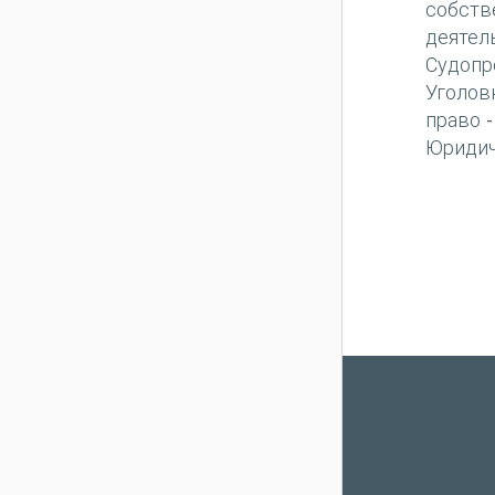
собств
деятел
Судопр
Уголов
право
Юридич