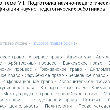
о теме VII. Подготовка научно-педагогичес
фикации научно-педагогических работников:
е право України
Трудовое право России
-
-
ское право
Аграрное право
Адвокатура
Админ
-
-
-
с
Арбитражный процесс
Банковское право
-
-
-
нский процесс
Гражданское право
Дипломат
-
-
ое право
Зарубежное право
Земельное право
-
-
Информационное право
Исполнительное произв
-
-
туционное право
Корпоративное право
Кримина
-
-
Международное право. Европейское право
Мо
-
-
вое право
Наследственное право
Нотариат
-
-
-
ная деятельность
Политология
Права челове
-
-