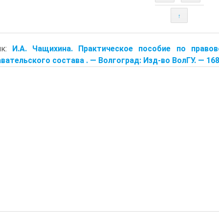
↑
ик:
И.А. Чащихина. Практическое пособие по право
вательского состава . — Волгоград: Изд-во ВолГУ. — 168 