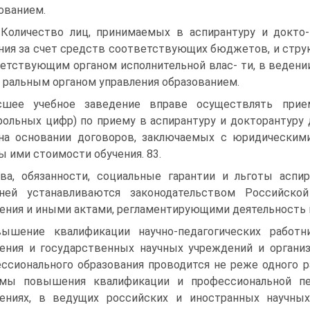
ованием.
 Количество лиц, принимаемых в аспирантуру и докто
ния за счет средств соответствующих бюджетов, и струк
етствующим органом исполнительной влас- ти, в ведении
 ральным органом управления образованием.
шее учебное заведение вправе осуществлять прие
рольных цифр) по приему в аспирантуру и докторантуру 
на основании договоров, заключаемых с юридическими
ы ими стоимости обучения. 83.
ва, обязанности, социальные гарантии и льготы аспи
еней устанавливаются законодательством Российско
ения и иными актами, регламентирующими деятельность в
ышение квалификации научно-педагогических работн
ения и государственных научных учреждений и органи
ссионального образования проводится не реже одного р
емы повышения квалификации и профессиональной пе
ениях, в ведущих российских и иностранных научны