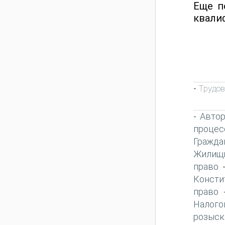
Еще п
квали
Трудов
-
Автор
-
процес
Гражда
Жилищн
право
Консти
право
Налого
розыск