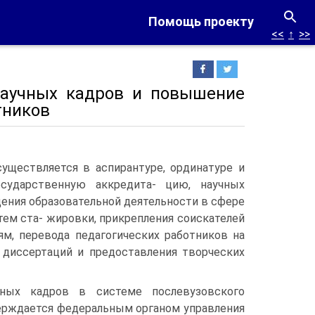
Помощь проекту
<<
↑
>>
 научных кадров и повышение
тников
существляется в аспирантуре, ординатуре и
сударственную аккредита- цию, научных
дения образовательной деятельности в сфере
тем ста- жировки, прикрепления соискателей
ям, перевода педагогических работников на
 диссертаций и предоставления творческих
чных кадров в системе послевузовского
ерждается федеральным органом управления