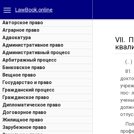
LawBook.online
Авторское право
Аграрное право
Адвокатура
VII.
Административное право
квал
Административный процесс
Арбитражный процесс
(... )
Банковское право
81.
Вещное право
докт
Государство и право
учреж
Гражданский процесс
пос- 
Гражданское право
учены
Дипломатическое право
должн
Договорное право
отпус
Жилищное право
Пол
Зарубежное право
профе