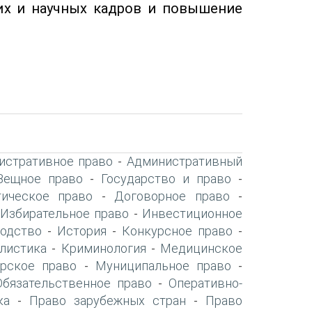
ких и научных кадров и повышение
истративное право
Административный
-
Вещное право
Государство и право
-
-
ическое право
Договорное право
-
-
Избирательное право
Инвестиционное
-
-
одство
История
Конкурсное право
-
-
-
листика
Криминология
Медицинское
-
-
рское право
Муниципальное право
-
-
Обязательственное право
Оперативно-
-
ка
Право зарубежных стран
Право
-
-