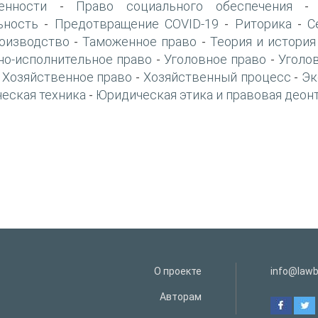
енности
Право социального обеспечения
-
ьность
Предотвращение COVID-19
Риторика
С
-
-
-
оизводство
Таможенное право
Теория и история
-
-
но-исполнительное право
Уголовное право
Уголо
-
-
Хозяйственное право
Хозяйственный процесс
Эк
-
-
-
еская техника
Юридическая этика и правовая деон
-
О проекте
info@lawb
Авторам