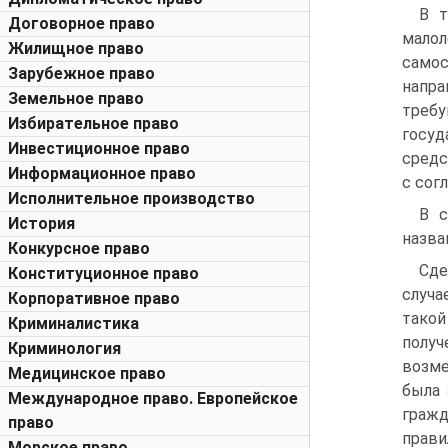
В т
Договорное право
мало
Жилищное право
самос
Зарубежное право
напр
Земельное право
тре
Избирательное право
госу
Инвестиционное право
средс
Информационное право
с сог
Исполнительное производство
В с
История
назва
Конкурсное право
Сде
Конституционное право
случа
Корпоративное право
такой
Криминалистика
получ
Криминология
возме
Медицинское право
была 
Международное право. Европейское
гражд
право
прав
Морское право