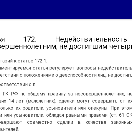
тья 172. Недействительност
вершеннолетним, не достигшим четыр
арий к статье 172 1.
ментируемая статья регулирует вопросы недействитель
етствии с положениями о дееспособности лиц, не достигш
оответствии с п.
8 ГК РФ по общему правилу за несовершеннолетних, н
их 14 лет (малолетних), сделки могут совершать от и
олько их родители, усыновители или опекуны. При это
и или усыновители, обладая равными правами (ст. 61 С
овершают совместно сделки в качестве законны
вителей.