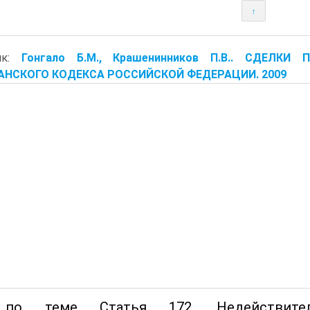
↑
ик:
Гонгало Б.М., Крашенинников П.В.. СДЕЛК
НСКОГО КОДЕКСА РОССИЙСКОЙ ФЕДЕРАЦИИ. 2009
по теме Статья 172. Недействител