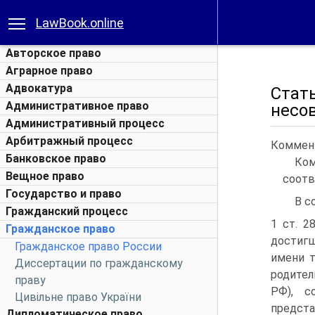
LawBook.online
Авторское право
Аграрное право
Адвокатура
Ста
Административное право
несо
Административный процесс
Арбитражный процесс
Коммент
Банковское право
Ком
Вещное право
соотв
Государство и право
В с
Гражданский процесс
1 ст. 2
Гражданское право
достигш
Гражданское право России
имени т
Диссертации по гражданскому
родител
праву
РФ), с
Цивільне право України
предста
Дипломатическое право