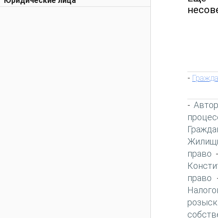
Юридические лица
несов
Гражда
-
Автор
-
процес
Гражда
Жилищн
право
Консти
право
Налого
розыск
собств