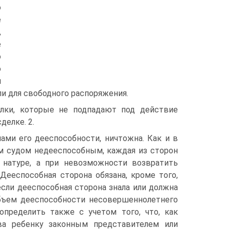
о
е
,
е
о
ю
и
ли для свободного распоряжения.
лки, которые не подпадают под действие
делке. 2.
ами его дееспособности, ничтожна. Как и в
ым судом недееспособным, каждая из сторон
 натуре, а при невозможности возвратить
Дееспособная сторона обязана, кроме того,
сли дееспособная сторона знала или должна
Объем дееспособности несовершеннолетнего
определить также с учетом того, что, как
ва ребенку законным представителем или