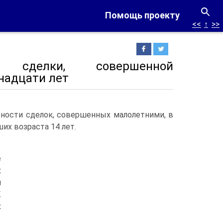
Помощь проекту
<<
↑
>>
ь сделки, совершенной
надцати лет
ности сделок, совершенных малолетними, в
их возраста 14 лет.
е
х
м
К
х