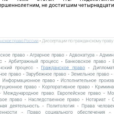
ершеннолетним, не достигшим четырнадцати 
нское право России
Диссертации по гражданскому праву
-
ское право
Аграрное право
Адвокатура
Админ
-
-
-
с
Арбитражный процесс
Банковское право
-
-
-
нский процесс
Гражданское право
Дипломат
-
-
ое право
Зарубежное право
Земельное право
-
-
Информационное право
Исполнительное произв
-
-
туционное право
Корпоративное право
Кримина
-
-
Международное право. Европейское право
Мо
-
-
вое право
Наследственное право
Нотариат
-
-
-
ная деятельность
Политология
Права челове
-
-
енности
Право социального обеспечения
-