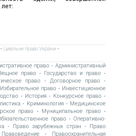
лет:
Цивільне право України
-
-
истративное право
Административный
-
Вещное право
Государство и право
-
-
ическое право
Договорное право
-
-
Избирательное право
Инвестиционное
-
-
одство
История
Конкурсное право
-
-
-
листика
Криминология
Медицинское
-
-
рское право
Муниципальное право
-
-
Обязательственное право
Оперативно-
-
ка
Право зарубежных стран
Право
-
-
Правоведение
Правоохранительная
-
-