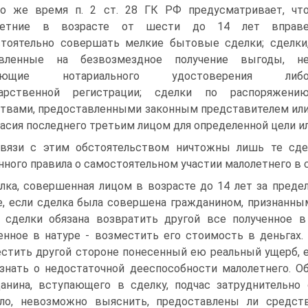
о же время п. 2 ст. 28 ГК РФ предусматривает, чт
летние в возрасте от шести до 14 лет вправ
тоятельно совершать мелкие бытовые сделки; сделки
авленные на безвозмездное получение выгоды, н
бующие нотариального удостоверения либ
дарственной регистрации; сделки по распоряжени
твами, предоставленными законным представителем ил
ласия последнего третьим лицом для определенной цели и
вязи с этим обстоятельством ничтожны лишь те сде
нного правила о самостоятельном участии малолетнего в с
лка, совершенная лицом в возрасте до 14 лет за предел
е, если сделка была совершена гражданином, признанн
 сделки обязана возвратить другой все полученное в
енное в натуре - возместить его стоимость в деньгах. 
стить другой стороне понесенный ею реальный ущерб, е
знать о недостаточной дееспособности малолетнего. 
анина, вступающего в сделку, подчас затруднительно 
ило, невозможно выяснить, предоставлены ли средст