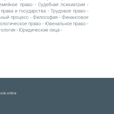
емейное право
Судебная психиатрия
-
-
 права и государства
Трудовое право
-
-
вный процесс
Философия
Финансовое
-
-
ологическое право
Ювенальное право
-
-
тология
Юридические лица
-
-
ook.online