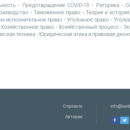
ьность
Предотвращение COVID-19
Риторика
С
-
-
-
оизводство
Таможенное право
Теория и история
-
-
но-исполнительное право
Уголовное право
Уголо
-
-
Хозяйственное право
Хозяйственный процесс
Эк
-
-
-
еская техника
Юридическая этика и правовая деон
-
О проекте
info@lawb
Авторам