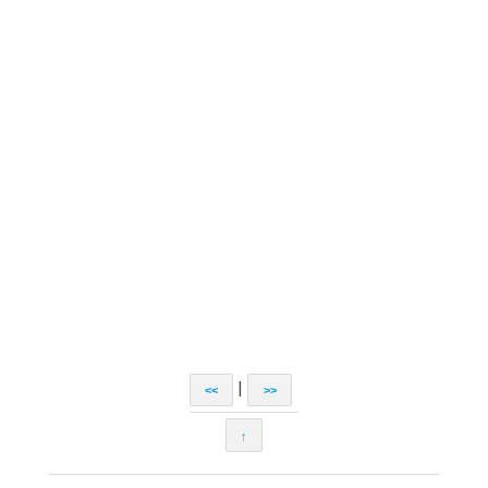
|
<<
>>
↑