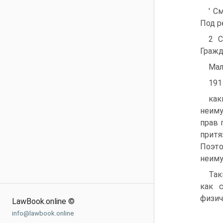
' С
Под р
2 С
Гражд
Мал
191
как
неиму
прав 
притя
Поэто
неиму
Так
как 
физич
LawBook.online ©
info@lawbook.online