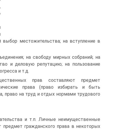
,
ю
й
и
й выбор местожительства; на вступление в
бъединения; на свободу мирных собраний; на
ство и деловую репутацию; на пользование
гресса и т.д.
щественных прав составляют предмет
итические права (право избирать и быть
, право на труд и отдых нормами трудового
дательства и т.п. Личные неимущественные
т предмет гражданского права в некоторых