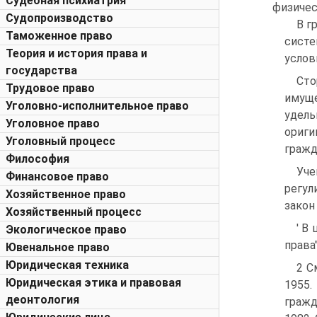
Судебная психиатрия
физичес
Судопроизводство
В г
Таможенное право
систе
Теория и история права и
услов
государства
Сто
Трудовое право
имуще
Уголовно-исполнительное право
удель
Уголовное право
ориги
Уголовный процесс
гражд
Философия
Уче
Финансовое право
регул
Хозяйственное право
закон
Хозяйственный процесс
' В
Экологическое право
права
Ювенальное право
Юридическая техника
2 С
Юридическая этика и правовая
1955.
деонтология
гражд