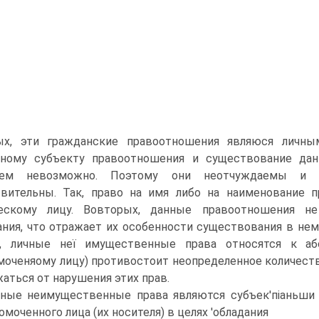
ых, эти гражданские правоотношения являюся личны
тному субъекту правоотношения и существование дан
лем невозможно. Поэтому они неотчуждаемы и 
твительны. Так, право на имя либо на наименование 
ескому лицу. Вовторых, данные правоотношения не
ния, что отражает их особенности существования в нема
х, личные неї имущественные права относятся к а
моченяому лицу) противостоит неопределенное количеств
аться от нарушения этих прав.
ные неимущественные права являются субъек'піаньши 
омоченного лица (их носителя) в целях 'обладания