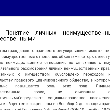
 Понятие личных неимущественн
ественными
ом гражданского правового регулирования являются не
неимущественные отношения, объектами которых выступ
ые неимущественные отношения, не связанные с им
ятельного рассмотрения личных неимущественных прав
занных с имуществом, обусловлено переходом 
льству правового цивилизованного общества, в которо
тельно повышается роль этих прав. Личны
ущественные права, не связанные 
твенными,'определяют социальноправовое положени
и в обществе и закреплены во Всеобщей декларации пра
а, принятой Генеральной Ассамблеей ООН 10 декабря 194