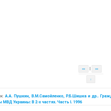
|
<<
>>
↑
ик:
А.А. Пушкин, В.М.Самойленко, Р.Б.Шишка и др.. Гра
 МВД Украины: В 2-х частях. Часть I. 1996