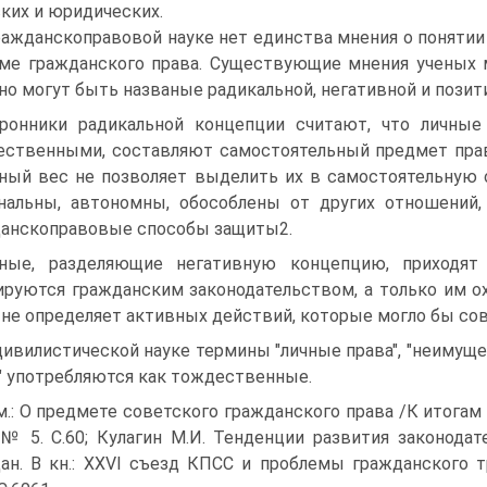
ких и юридических.
ражданскоправовой науке нет единства мнения о понятии
ме гражданского права. Существующие мнения ученых 
но могут быть названые радикальной, негативной и позит
ронники радикальной концепции считают, что личные
ственными, составляют самостоятельный предмет право
ный вес не позволяет выделить их в самостоятельную 
нальны, автономны, обособлены от других отношений,
анскоправовые способы защиты2.
ные, разделяющие негативную концепцию, приходят
ируются гражданским законодательством, а только им ох
 не определяет активных действий, которые могло бы со
 цивилистической науке термины "личные права", "неиму
" употребляются как тождественные.
м.: О предмете советского гражданского права /К итогам
 № 5. С.60; Кулагин М.И. Тенденции развития законод
ан. В кн.: XXVI съезд КПСС и проблемы гражданского тр