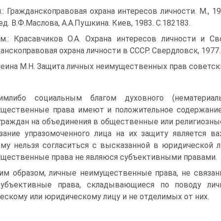
м.: Гражданскоправовая охрана интересов личности. М., 19
ед. В.Ф.Маслова, А.А.Пушкина. Киев, 1983. С.182183.
м.: Красавчиков О.А. Охрана интересов личности и Св
анскоправовая охрана личности в СССР. Свердловск, 1977. 
еина М.Н. Защита личных неимущественных прав советских 
имлибо социальным благом духовного (нематериал
щественные права имеют и положительное содержание,
граждан на объединения в общественные или религиозные 
зание упразомоченного лица на их защиту является в
му нельзя согласиться с высказанной в юридической л
щественные права не являюся субъективными правами.
им образом, личные неимущественные права, не связа
субъективные права, складывающиеся по поводу лич
ескому или юридическому лицу и не отделимых от них.