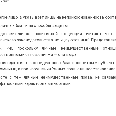
С.6061.
'снгое лицо. а указывает лишь на неприкосновенность соо
 \ личных благ и на способы защиты.
дставители же позитивной концепции считают, что 
анского законодательства, но и ;;ауются ими'. Представля
••,: •>й, поскольку личные неимущественные отно
ественными отношениями — они выра
принадлэжиость определенных благ конкретным субъектам
омными, а при нарушении 'энных прав, они восстанавлива
сте с тем личные неимущественные права, не связа
ф.гческими, характерными чертами.