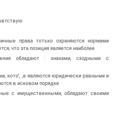
тввтствую
личные права тотько охраняются нормами
ется, что эта позиция является наиболее
шения обладают : знаками, сходными с
, кото', :,е являются юридически равными и
ются в исковом порядке.
нные с имущественными, обладают своими