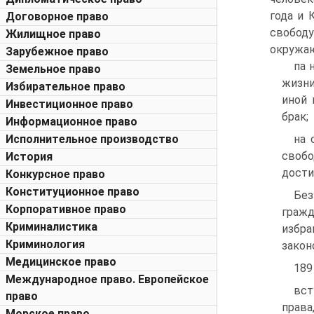
года и 
Договорное право
свободу
Жилищное право
окружа
Зарубежное право
па 
Земельное право
жизни
Избирательное право
иной 
Инвестиционное право
брак;
Информационное право
Исполнительное производство
на 
свобо
История
дости
Конкурсное право
Конституционное право
Бе
Корпоративное право
граж
Криминалистика
избра
Криминология
закон
Медицинское право
189
Международное право. Европейское
вст
право
права
Морское право