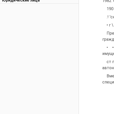
Юридические лица
1982. 
190
.! 
• г
Пре
гражд
• 
имущ
ст 
автон
Вме
специ