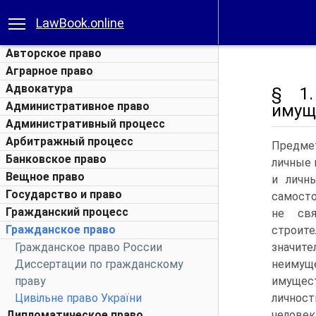
LawBook.online
Авторское право
Аграрное право
Адвокатура
§ 1.
Административное право
имущ
Административный процесс
Арбитражный процесс
Предмет
Банковское право
личные 
Вещное право
и личн
Государство и право
самосто
Гражданский процесс
не свя
Гражданское право
строите
Гражданское право России
значи
Диссертации по гражданскому
неим
праву
имущес
Цивільне право України
личност
Дипломатическое право
человек