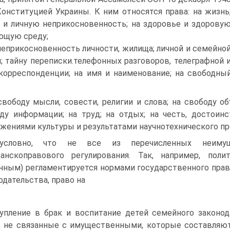
Конституцией Украины. К ним относятся права: на жизнь
 и личную неприкосновенность; на здоровье и здорову
ющую среду;
неприкосновенность личности, жилища; личной и семейно
; тайну переписки.телефонных разговоров, телеграфной 
корреспонденции; на имя и наименование; на свободны
свободу мысли, совести, религии и слова; на свободу о
ду информации; на труд; на отдых; на честь, достоин
жениями культуры и результатами научнотехнического про
зусловно, что не все из перечисленных неиму
данскоправового регулирования. Так, например, пол
нным) регламентируется нормами государственного права
одательства, право на
упление в брак и воспитание детей семейного законо
, не связанные с имущественными, которые составляю