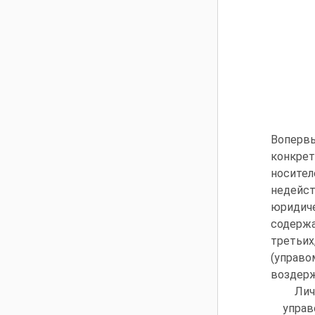
Воперв
конкре
носите
недейс
юридич
содержа
третьи
(управо
воздерж
Лич
управ