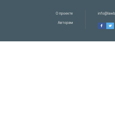
О проекте
info@lawb
Авторам