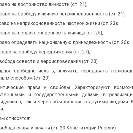
право на достоинство личности (ст. 21);
право на свободу и личную неприкосновенность (ст. 21);
право на неприкосновенность частной жизни (ст. 23);
право на неприкосновенность жилища (ст. 25);
право определять национальную принадлежность (ст. 26);
право на свободу передвижения (ст. 27);
свобода совести и вероисповедания (ст. 28);
право свободно искать, получать, передавать, произ
ным способом (ст. 29).
итические права и свободы. Характеризуют возмож
ственными и государствен­ными делами, в реализац
идуально, так и через объединение с другими людьми. 
и.
им относятся:
свобода слова и печати (ст. 29 Конституции России);