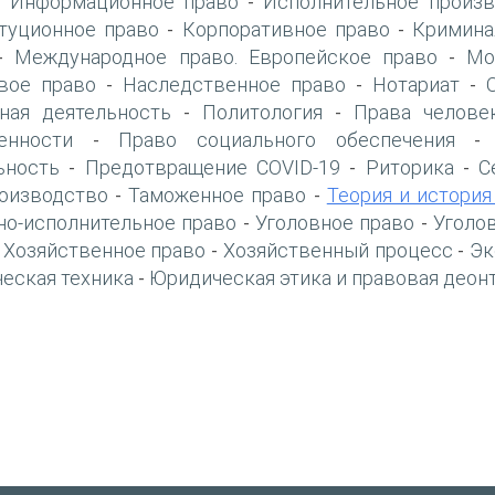
Информационное право
Исполнительное произв
-
-
туционное право
Корпоративное право
Кримина
-
-
Международное право. Европейское право
Мо
-
-
вое право
Наследственное право
Нотариат
-
-
-
ная деятельность
Политология
Права челове
-
-
енности
Право социального обеспечения
-
ьность
Предотвращение COVID-19
Риторика
С
-
-
-
оизводство
Таможенное право
Теория и история
-
-
но-исполнительное право
Уголовное право
Уголо
-
-
Хозяйственное право
Хозяйственный процесс
Эк
-
-
-
еская техника
Юридическая этика и правовая деон
-