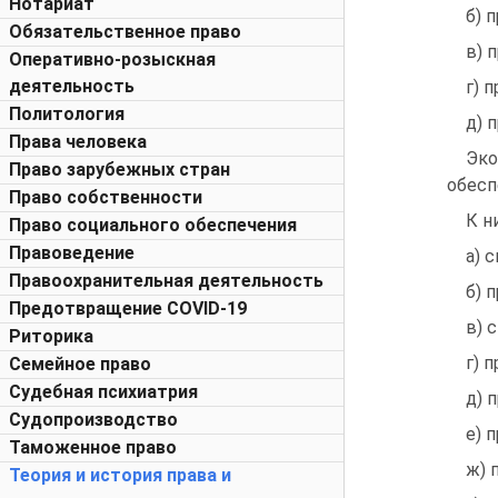
Нотариат
б) 
Обязательственное право
в) 
Оперативно-розыскная
деятельность
г) 
Политология
д) 
Права человека
Эко
Право зарубежных стран
обесп
Право собственности
К н
Право социального обеспечения
Правоведение
а) 
Правоохранительная деятельность
б) 
Предотвращение COVID-19
в) 
Риторика
г) 
Семейное право
Судебная психиатрия
д) 
Судопроизводство
е) 
Таможенное право
ж) 
Теория и история права и