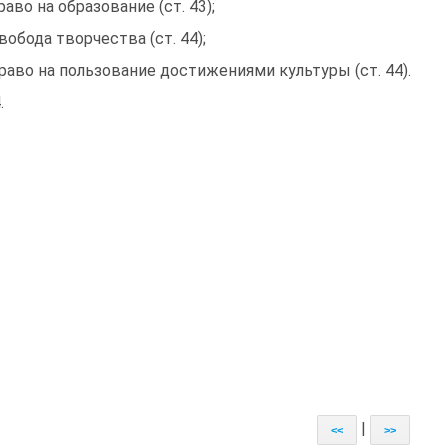
право на образование (ст. 43);
свобода творчества (ст. 44);
право на пользование достижениями культуры (ст. 44).
.
|
<<
>>