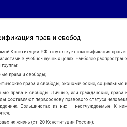
сификация прав и свобод
амой Конституции РФ отсутствует классификация прав и 
алистами в учеб­но-научных целях. Наиболее распростран
и группы:
ные права и свободы;
итические права и свободы; экономические, социальные и
ные права и свободы. Личные, или гражданские, права 
ды составляют первооснову правового статуса человек
­жданина. Большинство из них — неотчуждаемые. К ни
ятся:
право на жизнь (ст. 20 Конституции России);