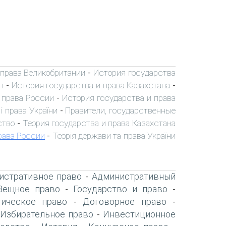
 права Великобритании
История государства
-
н
История государства и права Казахстана
-
-
 права России
История государства и права
-
і права України
Правители, государственные
-
ство
Теория государства и права Казахстана
-
рава России
Теорія держави та права України
-
истративное право
Административный
-
Вещное право
Государство и право
-
-
ическое право
Договорное право
-
-
Избирательное право
Инвестиционное
-
-