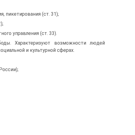
, пикетирования (ст. 31);
);
ого управления (ст. 33).
бо­ды. Характеризуют возможности людей
циальной и культурной сфе­рах.
России);