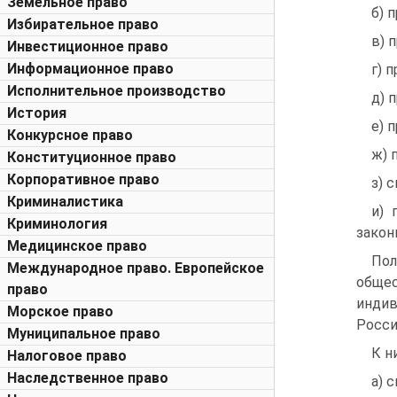
Земельное право
б) 
Избирательное право
в) 
Инвестиционное право
Информационное право
г) 
Исполнительное производство
д) 
История
е) 
Конкурсное право
ж) 
Конституционное право
Корпоративное право
з) 
Криминалистика
и) 
Криминология
закон
Медицинское право
Пол
Международное право. Европейское
обще
право
индив
Морское право
Росси
Муниципальное право
К н
Налоговое право
Наследственное право
а) 