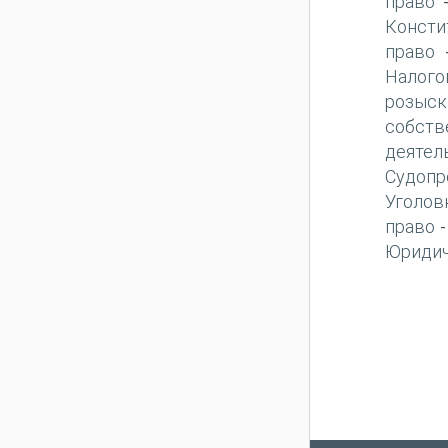
право
Консти
право
Налого
розыск
собств
деятел
Судопр
Уголов
право
Юридич