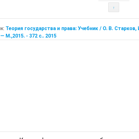
↑
ик:
Теория государства и права: Учебник / О. В. Старков, И
 — М.,2015. - 372 с.. 2015