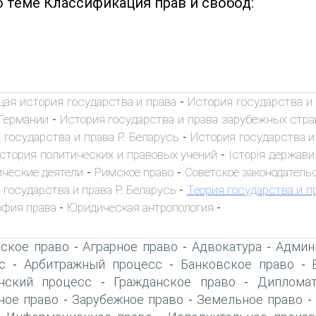
о теме Классификация прав и свобод:
ая история государства и права
История государства и
-
 Германии
История государства и права зарубежных стра
-
 государства и права Р. Беларусь
История государства и
-
стория политических и правовых учений
Історія держави 
-
ические деятели
Римское право
Советское законодатель
-
-
 государства и права Р. Беларусь
Теория государства и п
-
офия права
Юридическая антропология
-
-
ское право
Аграрное право
Адвокатура
Админ
-
-
-
с
Арбитражный процесс
Банковское право
-
-
-
нский процесс
Гражданское право
Дипломат
-
-
ое право
Зарубежное право
Земельное право
-
-