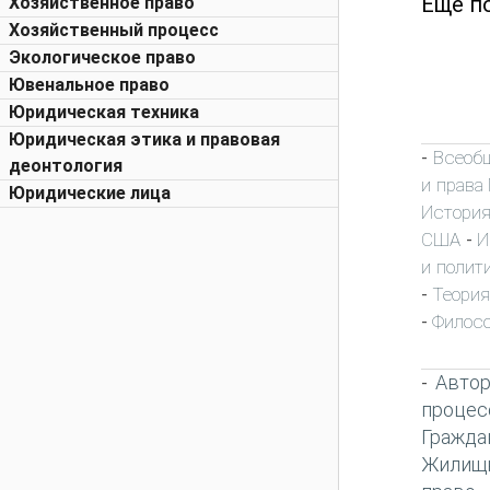
Еще п
Хозяйственное право
Хозяйственный процесс
Экологическое право
Ювенальное право
Юридическая техника
Юридическая этика и правовая
Всеобщ
-
деонтология
и права
Юридические лица
История
США
И
-
и полит
Теория
-
Филос
-
Автор
-
процес
Гражда
Жилищн