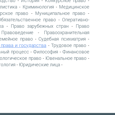
одство
История
Конкурсное право
-
-
-
листика
Криминология
Медицинское
-
-
рское право
Муниципальное право
-
-
Обязательственное право
Оперативно-
-
ка
Право зарубежных стран
Право
-
-
Правоведение
Правоохранительная
-
-
емейное право
Судебная психиатрия
-
-
 права и государства
Трудовое право
-
-
вный процесс
Философия
Финансовое
-
-
ологическое право
Ювенальное право
-
-
тология
Юридические лица
-
-