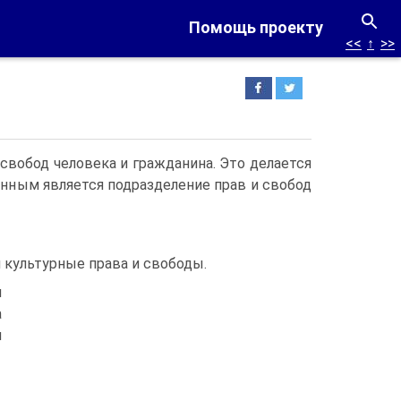
Помощь проекту
<<
↑
>>
свобод человека и гражданина. Это делается
енным является подразде­ление прав и свобод
 культурные права и свободы.
и
а
м