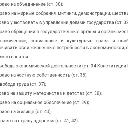
право на объединение (ст. 30);
право на мирные собрания, митинги, демонстрации, шест­вия
право участвовать в управлении делами государства (ст. 32
право обращений в государственные органы и органы мест­н
номические, социальные и культурные права и сво
ечивать свои жизнен­ные потребности в экономической, со
им относятся:
свобода экономической деятельности (ст. 34 Конституции 
право на частную собственность (ст. 35);
свобода труда (ст. 37);
право на защиту материнства и детства (ст. 38);
право на социальное обеспечение (ст. 39);
право на жилище (ст. 40);
право на охрану здоровья (ст. 41, 42);