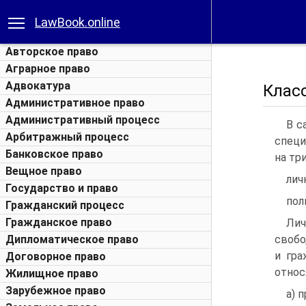
LawBook.online
Авторское право
Аграрное право
Адвокатура
Клас
Административное право
Административный процесс
В с
Арбитражный процесс
специ
Банковское право
на тр
Вещное право
лич
Государство и право
пол
Гражданский процесс
Гражданское право
Лич
Дипломатическое право
свобо
и гра
Договорное право
относ
Жилищное право
Зарубежное право
а) 