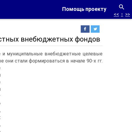
Помощь проекту
<<
↑
>>
естных внебюджетных фондов
ые и муниципальные внебюджетные целевые
они стали формироваться в начале 90-х гг.
е
и
е
и
т
ю
,
х
,
о