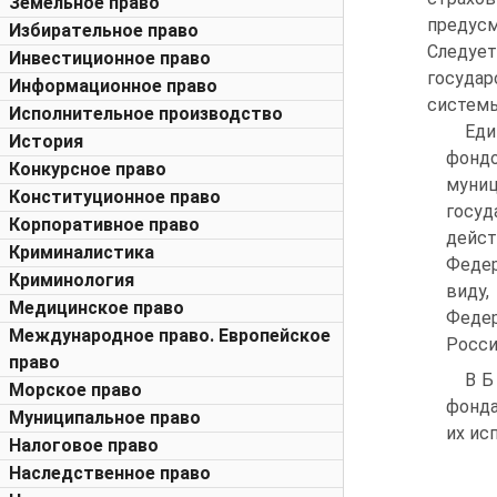
Земельное право
предус
Избирательное право
Следует
Инвестиционное право
госуда
Информационное право
системы
Исполнительное производство
Еди
История
фондо
Конкурсное право
муниц
Конституционное право
госуд
Корпоративное право
дейст
Криминалистика
Федер
Криминология
виду,
Медицинское право
Федер
Международное право. Европейское
Росси
право
В Б
Морское право
фонда
Муниципальное право
их ис
Налоговое право
Наследственное право