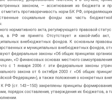
мотренных законом, — ассигнования из бюджета и пр
 отметить противоречивость норм БК РФ, определяющи
рственные социальные фонды как часть бюджетно
.
ного нормативного акта, регулирующего правовой стату
в, в РФ не принято. Отсутствует и какой-либо акт
ипальных внебюджетных фондов. К основным правовы
арственных и муниципальных внебюджетных фондов, относ
вуют федеральные законы «Об общих принципах организ
ации», «О финансовых основах местного самоуправления
 что с 1 января 2006 г. эти федеральные законы утра
ального закона от 6 октября 2003 г. «Об общих принци
йской Федерации»), а также положения о конкретных вн
 К РФ (ст. 143—150) закреплены принципы формировани
ми, порядок составления, утверждения их бюджетов, а т
полнении.