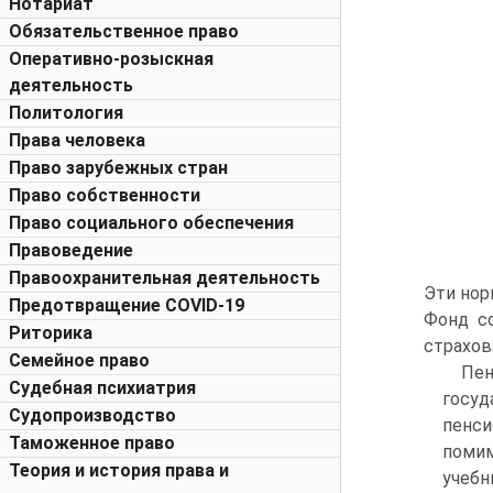
Нотариат
Обязательственное право
Оперативно-розыскная
деятельность
Политология
Права человека
Право зарубежных стран
Право собственности
Право социального обеспечения
Правоведение
Правоохранительная деятельность
Эти нор
Предотвращение COVID-19
Фонд с
Риторика
страхов
Семейное право
Пен
Судебная психиатрия
госуд
Судопроизводство
пенси
Таможенное право
помим
Теория и история права и
учебн