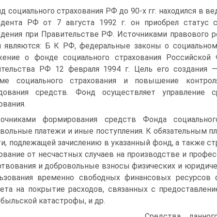
д социального страхования РФ до 90-х гг. находился в в
дента РФ от 7 августа 1992 г. он приобрел статус с
дения при Правительстве РФ. Источниками правового р
 являются: Б К РФ, федеральные законы о социальном с
жение о фонде социального страхования Российской 
тельства РФ 12 февраля 1994 г. Цель его создания —
еме социального страхования и повышение контро
одования средств. Фонд осуществляет управление с
ования.
очниками формирования средств Фонда социальног
вольные платежи и иные поступления. К обязательным п
ти, подлежащей зачислению в указанный фонд, а также с
ование от несчастных случаев на производстве и профе
твования и добровольные взносы физических и юридиче
ьзования временно свободных финансовых ресурсов 
та на покрытие расходов, связанных с предоставлени
быльской катастрофы, и др.
Средства данно