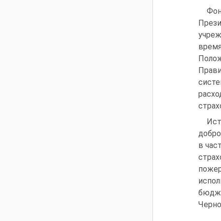
Фон
Прези
учреж
время
Поло
Прави
сист
расх
страх
Ист
добро
в час
страх
пожер
испол
бюдже
Черно