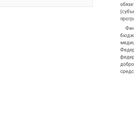
обяза
(суб
прогр
Фин
бюдж
медиц
Феде
федер
добро
средс