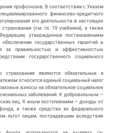
едении профсоюзов. В соответствии с Указом
пециализированного финансово-кредитного
егулирования его деятельности в настоящее
траховании (см. гл. 19 учебника), а также
Федерации, утвержденное постановлением
 обеспечение государственных гарантий в
ля за правильностью и эффективностью
редствами государственного социального
о страхования являются обязательные и
латежам относится единый социальный налог
траховые взносы на обязательное социальное
ссиональных заболеваний. К добровольным —
ских лиц. К иным поступлениям — доходы от
фонда, а также средства из федерального
ем льгот лицам, пострадавшим вследствие
го фонда используются на выплату га-