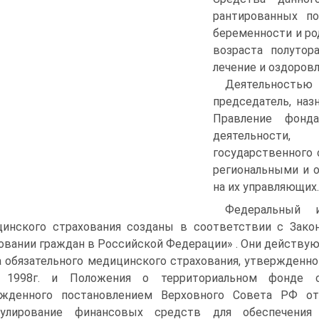
рантированных по
беременности и ро
возраста полутора
лечение и оздоровл
Деятельностью 
председатель, наз
Правление фонд
деятельности
государственного 
региональными и 
на их управляющих.
Федеральный и
инского страхования созданы в соответствии с Зак
овании граждан в Российской Федерации» . Они действую
 обязательного медицинского страхования, утвержденн
 1998г. и Положения о территориальном фонде обя
ржденного постановлением Верховного Совета РФ от
мулирование финансовых средств для обеспечения 