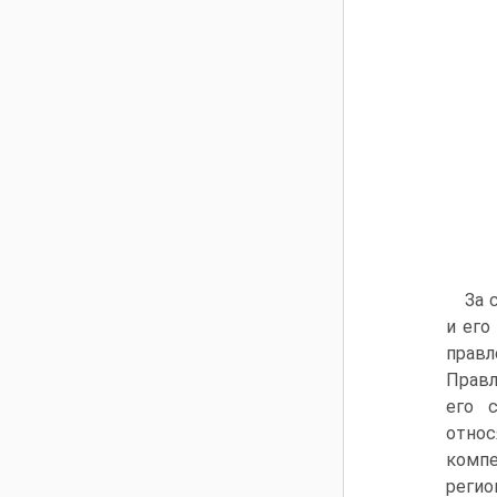
За 
и его
правл
Правл
его 
относ
комп
регио