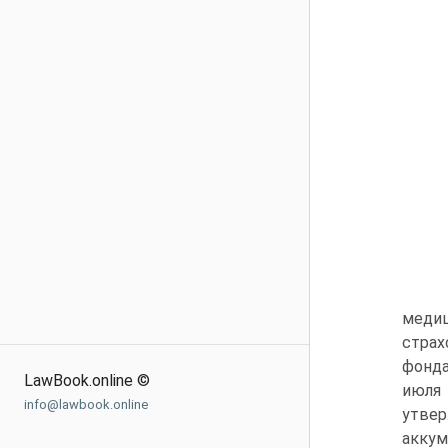
медиц
страх
фонда
LawBook.online ©
июля
info@lawbook.online
утве
акку