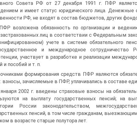
овного Совета РФ от 27 декабря 1991 г. ПФР являет
дением и имеет статус юридического лица. Денежные 
венности РФ, не входят в состав бюджетов, других фонд
ПФР возложена обязанность по организации и ведению
 застрахованных лиц в соответствии с Федеральным зако
онифицированном) учете в системе обязательного пен
осударственное и международное сотрудничество Р
тенции, участвует в разработке и реализации междуна
 и пособий и т. п.
очниками формирования средств ПФР являются обязате
г. взносы, зачисляемые в ПФР, уплачивались в составе еди
 января 2002 г. введены страховые взносы на обязател
льзуются на выплату государственных пенсий; на в
итории России законодательством, межгосударст
арственных пенсий, в том числе гражданам, выезжающим 
ком в возрасте старше полутора лет.