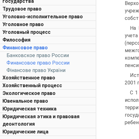
государства
Верх
Трудовое право
учреж
Уголовно-исполнительное право
собст
Уголовное право
На 
Уголовный процесс
учета
Философия
(перс
Финансовое право
межг
Банковское право России
компе
Финансовое право России
пенсий
Фінансове право України
Ист
Хозяйственное право
2001 
Хозяйственный процесс
С 1
Экологическое право
испо
Ювенальное право
терр
Юридическая техника
госуд
Юридическая этика и правовая
ребен
деонтология
Юридические лица