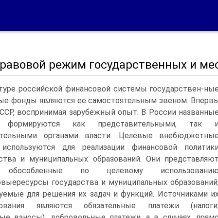
 Правовой режим государственных и м
ктуре российской финансовой системы государствен-н
е фонды являются ее самостоятельным звеном. Впервые 
ССР, воспринимая зарубежный опыт. В России названны
 формируются как представительными, так 
ительными органами власти. Целевые внебюджетны
используются для реализации финансовой политик
ства и муниципальных образований. Они представляю
 обособленные по целевому использовани
выересурсы государства и муниципальных образований
уемые для решения их задач и функций. Источниками и
ования являются обязательные платежи (налоги
ые взносы), добровольные платежи, а в случаях, прям