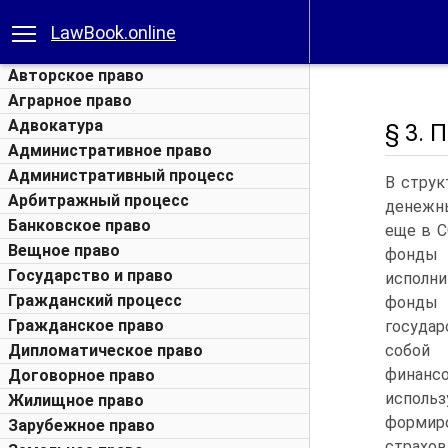
LawBook.online
Авторское право
Аграрное право
Адвокатура
§ 3.
Административное право
Административный процесс
В стру
Арбитражный процесс
денежны
Банковское право
еще в С
Вещное право
фонды
Государство и право
исполн
Гражданский процесс
фонды 
Гражданское право
государ
Дипломатическое право
собой
финансо
Договорное право
использ
Жилищное право
формир
Зарубежное право
страхов