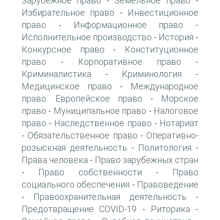
Зарубежное право
Земельное право
-
-
Избирательное право
Инвестиционное
-
право
Информационное право
-
-
Исполнительное производство
История
-
-
Конкурсное право
Конституционное
-
право
Корпоративное право
-
-
Криминалистика
Криминология
-
-
Медицинское право
Международное
-
право. Европейское право
Морское
-
право
Муниципальное право
Налоговое
-
-
право
Наследственное право
Нотариат
-
-
Обязательственное право
Оперативно-
-
-
розыскная деятельность
Политология
-
-
Права человека
Право зарубежных стран
-
Право собственности
Право
-
-
социального обеспечения
Правоведение
-
Правоохранительная деятельность
-
-
Предотвращение COVID-19
Риторика
-
-