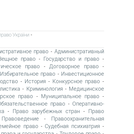
право України
-
истративное право
Административный
-
Вещное право
Государство и право
-
-
ическое право
Договорное право
-
-
Избирательное право
Инвестиционное
-
-
одство
История
Конкурсное право
-
-
-
листика
Криминология
Медицинское
-
-
рское право
Муниципальное право
-
-
Обязательственное право
Оперативно-
-
ка
Право зарубежных стран
Право
-
-
Правоведение
Правоохранительная
-
-
емейное право
Судебная психиатрия
-
-
 права и государства
Трудовое право
-
-