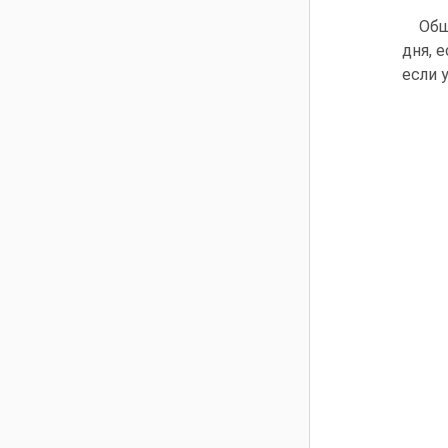
Общ
дня, 
если 