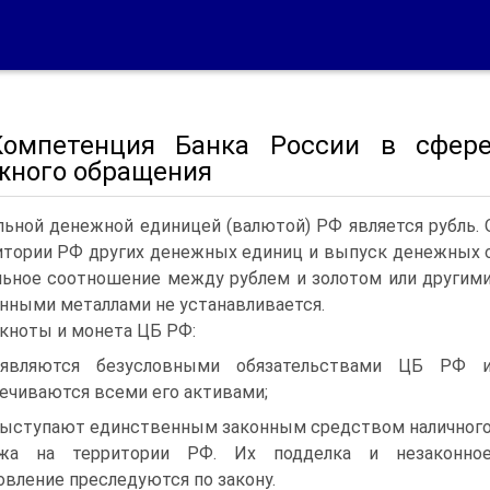
Компетенция Банка России в сфере
жного обращения
ьной денежной единицей (валютой) РФ является рубль. О
итории РФ других денежных единиц и выпуск денежных 
ьное соотношение между рублем и золотом или другим
нными металлами не устанавливается.
кноты и монета ЦБ РФ:
 являются безусловными обязательствами ЦБ РФ 
ечиваются всеми его активами;
выступают единственным законным средством наличног
ежа на территории РФ. Их подделка и незаконно
овление преследуются по закону.