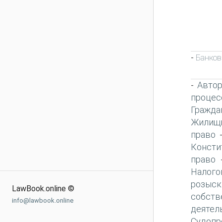
Банков
-
Автор
-
процес
Гражда
Жилищн
право
Консти
право
Налого
розыск
LawBook.online ©
собств
info@lawbook.online
деятел
Судопр