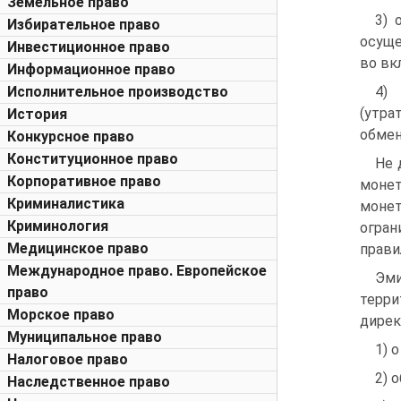
Земельное право
3) 
Избирательное право
осуще
Инвестиционное право
во вк
Информационное право
Исполнительное производство
4)
(утра
История
обмен
Конкурсное право
Конституционное право
Не 
Корпоративное право
монет
Криминалистика
монет
Криминология
огра
Медицинское право
прави
Международное право. Европейское
Эми
право
терр
Морское право
дирек
Муниципальное право
1) 
Налоговое право
2) 
Наследственное право