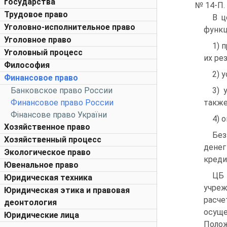
государства
№ 14-П.
Трудовое право
В ц
Уголовно-исполнительное право
функц
Уголовное право
1) 
Уголовный процесс
их ре
Философия
2) 
Финансовое право
Банковское право России
3) 
Финансовое право России
также
Фінансове право України
4) 
Хозяйственное право
Без
Хозяйственный процесс
денег
Экологическое право
креди
Ювенальное право
ЦБ 
Юридическая техника
учре
Юридическая этика и правовая
расче
деонтология
осуще
Юридические лица
Полож