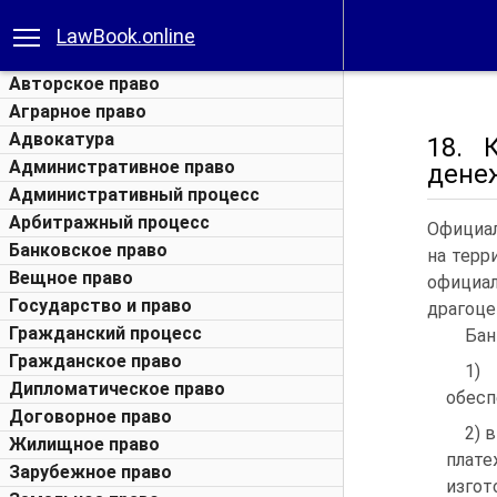
LawBook.online
Авторское право
Аграрное право
Адвокатура
18. 
Административное право
дене
Административный процесс
Арбитражный процесс
Официал
Банковское право
на терр
Вещное право
официал
Государство и право
драгоце
Гражданский процесс
Бан
Гражданское право
1)
Дипломатическое право
обесп
Договорное право
2) 
Жилищное право
плат
Зарубежное право
изгот