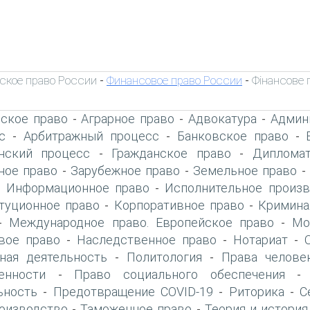
ское право России
Финансовое право России
Фінансове 
-
-
ское право
Аграрное право
Адвокатура
Админ
-
-
-
с
Арбитражный процесс
Банковское право
-
-
-
нский процесс
Гражданское право
Дипломат
-
-
ое право
Зарубежное право
Земельное право
-
-
Информационное право
Исполнительное произв
-
-
туционное право
Корпоративное право
Кримина
-
-
Международное право. Европейское право
Мо
-
-
вое право
Наследственное право
Нотариат
-
-
-
ная деятельность
Политология
Права челове
-
-
енности
Право социального обеспечения
-
ьность
Предотвращение COVID-19
Риторика
С
-
-
-
оизводство
Таможенное право
Теория и история
-
-