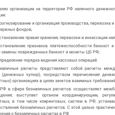
елях организации на территории РФ наличного денежн
ии:
прогнозирование и организация производства, перевозка 
зервных фондов;
установление правил хранения, перевозки и инкассации на
установление признаков платежеспособности банкнот и
 замены поврежденных банкнот и монеты ЦБ РФ;
определение порядка ведения кассовых операций.
наличные расчеты представляют собой расчеты между
 (денежных купюр), посредством перечисления дене
тных) организациях в целях зачетов взаимных требований
РФ в сфере безналичных расчетов: осуществляет межб
ждения; выступает органом координирующим, регу
тных, в том числе клиринговых, систем в РФ; устанав
ствления безналичных расчетов. С этой целью практич
ения о безналичных расчетах в РФ.