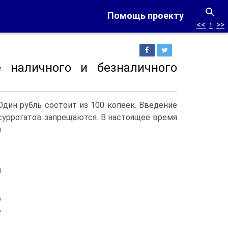
Помощь проекту
<<
↑
>>
 наличного и безналичного
дин рубль состоит из 100 копеек. Введение
суррогатов запрещаются.
В настоящее время
и
и
о
е