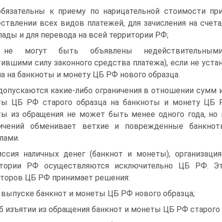
обязательны к приему по нарицательной стоимости пр
ствлении всех видов платежей, для зачисления на счета
лады и для перевода на всей территории РФ;
 не могут быть объявлены недействительным
тившими силу законного средства платежа), если не уст
а на банкноты и монету ЦБ РФ нового образца.
допускаются какие-либо ограничения в отношении сумм и
ы ЦБ РФ старого образца на банкноты и монету ЦБ Р
ы из обращения не может быть менее одного года, но
ничений обменивает ветхие и поврежденные банкно
лами.
ссия наличных денег (банкнот и монеты), организаци
итории РФ осуществляются исключительно ЦБ РФ. Эт
торов ЦБ РФ принимает решения:
о выпуске банкнот и монеты ЦБ РФ нового образца;
об изъятии из обращения банкнот и монеты ЦБ РФ старого 