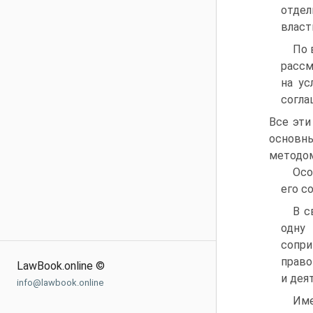
отдел
власт
По 
рассм
на ус
согла
Все эти
основн
методом
Осо
его с
В с
одну
сопр
прав
LawBook.online ©
и дея
info@lawbook.online
Им