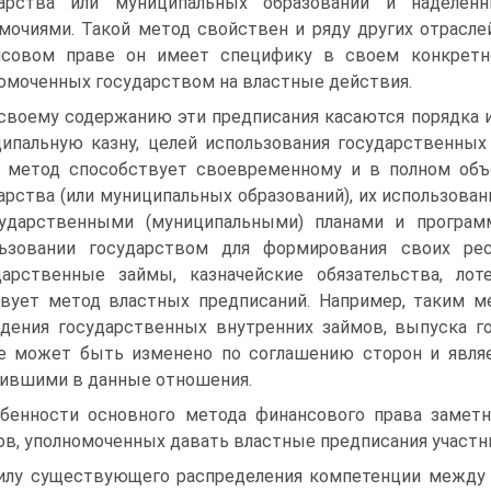
дарства или муниципальных образований и наделе
мочиями. Такой метод свойствен и ряду других отрасле
нсовом праве он имеет специфику в своем конкретно
омоченных государством на властные действия.
своему содержанию эти предписания касаются порядка 
ипальную казну, целей использования государственных
 метод способствует своевременному и в полном об
арства (или муниципальных образований), их использова
сударственными (муниципальными) планами и програ
льзовании государством для формирования своих рес
дарственные займы, казначейские обязательства, лот
вует метод властных предписаний. Например, таким м
дения государственных внутренних займов, выпуска го
е может быть изменено по соглашению сторон и являе
ившими в данные отношения.
бенности основного метода финансового права заметн
ов, уполномоченных давать властные предписания участ
илу существующего распределения компетенции между 