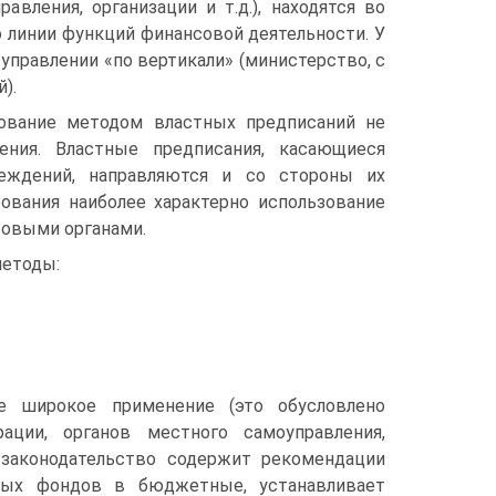
вления, организации и т.д.), находятся во
о линии функций финансовой деятельности. У
 управлении «по вертикали» (министерство, с
).
рование методом властных предписаний не
нения. Властные предписания, касающиеся
реждений, направляются и со стороны их
ования наиболее характерно использование
совыми органами.
методы:
 широкое применение (это обусловлено
ции, органов местного самоуправления,
е законодательство содержит рекомендации
ых фондов в бюджетные, устанавливает