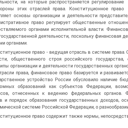
льности, на которые распространяется регулирование
ороны этих отраслей права. Конституционное право
пляет основы организации и деятельности представите
истративное право регулирует общественные отношени
ствляемого органами исполнительной власти. Финансов
государственной деятельности, поскольку финансовая д
ми органами.
ституционное право - ведущая отрасль в системе права.
сти, общественного строя российского государства,
ипы организации и деятельности государственных органо
трасли права, финансовое право базируется и развивает
арственное устройство России обусловило наличие бюд
номных образований как субъектов Федерации, возм
нсов, отнесенных к ведению федеральных органов. 
в и порядок образования государственных доходов, о
мической системе Российской Федерации, о разнообразии
ституционное право содержит также нормы, непосредств