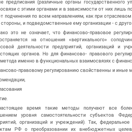
е предписания (различные органы государственного упра
освязи с этими органами и в зависимости от них лишь п
ет подчинения по всем направлениям, как при отраслевом
 стороны, и подведомственные ему организации - с другой
ако это не означает, что финансово-правовое регули
остраняется на отношения «вертикального» соподчи
нсовой деятельности предприятий, организаций и уч
тоящих органов. Но для финансово- правового регулир
 метода именно в функциональных взаимосвязях с финан
ансово-правовому регулированию свойственны и иные 
омендации,
ласования
гие.
настоящее время такие методы получают все более
шением уровня самостоятельности субъектов Федера
риятий, организаций и учреждений). Так, федерально
ектам РФ о преобразовании их внебюджетных целев