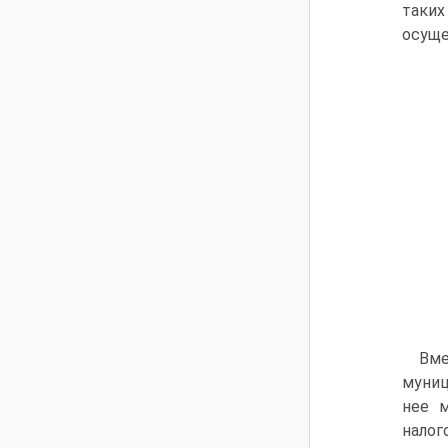
таки
осуще
Вме
муниц
нее м
налог