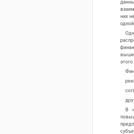
данны
взаим
них н
одной
Одн
распр
фина
вышес
этого
Фин
рек
сог
дру
В 
повы
предп
субъ