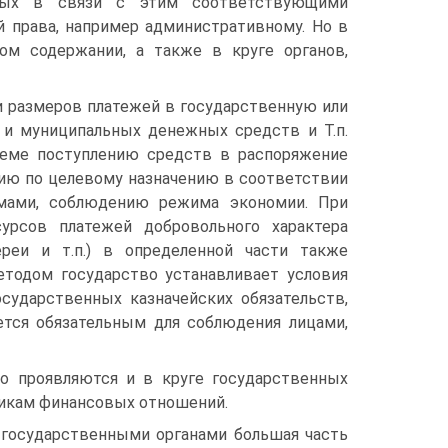
нных в связи с этим соответствующими
й права, например административному. Но в
м содержании, а также в круге органов,
и размеров платежей в государственную или
 и муниципальных денежных средств и Т.п.
ъеме поступлению средств в распоряжение
нию по целевому назначению в соответствии
ммами, соблюдению режима экономии. При
урсов платежей добровольного характера
ереи и т.п.) в определенной части также
етодом государство устанавливает условия
сударственных казначейских обязательств,
тся обязательным для соблюдения лицами,
о проявляются и в круге государственных
никам финансовых отношений.
государственными органами большая часть