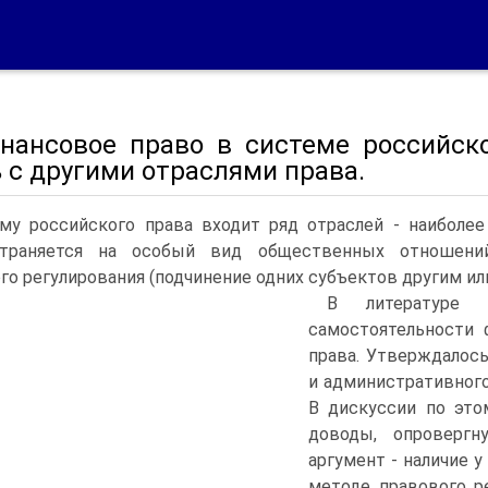
инансовое право в системе российско
 с другими отраслями права.
му российского права входит ряд отраслей - наиболее
страняется на особый вид общественных отношени
го регулирования (подчинение одних субъектов другим или
В литературе 
самостоятельности 
права. Утверждалось
и административного
В дискуссии по это
доводы, опровергн
аргумент - наличие 
методе правового р