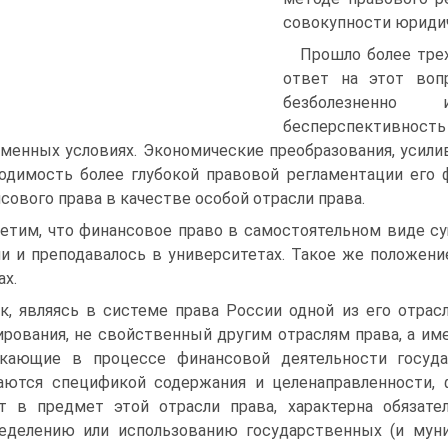
совокупности юридич
Прошло более трех
ответ на этот вопр
безболезненно
бесперспективност
менных условиях. Экономические преобразования, усил
одимость более глубокой правовой регламентации его 
сового права в качестве особой отрасли права.
етим, что финансовое право в самостоятельном виде су
и и преподавалось в университетах. Такое же положен
ах.
к, являясь в системе права России одной из его отра
ирования, не свойственный другим отраслям права, а 
икающие в процессе финансовой деятельности госуда
аются спецификой содержания и целенаправленности, 
т в предмет этой отрасли права, характерна обязате
еделению или использованию государственных (и муни