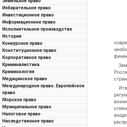
Земельное право
Избирательное право
Инвестиционное право
Информационное право
Исполнительное производство
История
совре
Конкурсное право
необх
Конституционное право
финан
Корпоративное право
Криминалистика
Зам
Криминология
Росси
Медицинское право
стран
Международное право. Европейское
Ита
право
регул
Морское право
возн
Муниципальное право
отлич
Налоговое право
входя
Наследственное право
распр