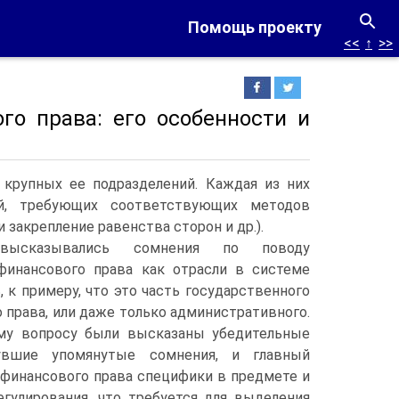
Помощь проекту
<<
↑
>>
го права: его особенности и
 крупных ее подразделений. Каждая из них
й, требующих соответствующих методов
 закрепление равенства сторон и др.).
высказывались сомнения по поводу
финансового права как отрасли в системе
, к примеру, что это часть государственного
 права, или даже только административного.
му вопросу были высказаны убедительные
увшие упомянутые сомнения, и главный
у финансового права специфики в предмете и
егулирования, что требуется для выделения