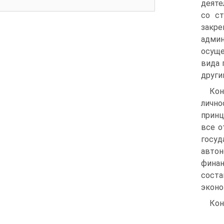
деяте
со ст
закре
админ
осуще
вида 
други
Кон
лично
принц
все о
госуд
авто
фина
соста
эконо
Кон