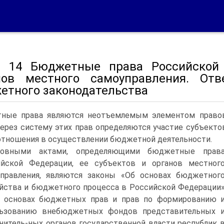
а 14 Бюджетные права Российской 
нов местного самоуправления. Отв
етного законодательства
ные права являются неотъемлемым элементом правов
Через систему этих прав определяются участие субъек
тношения в осуществлении бюджетной деятельности.
новными актами, определяющими бюджетные прав
ийской Федерации, ее субъектов и органов местног
правления, являются законы «Об основах бюджетног
йства и бюджетного процесса в Российской Федерации
б основах бюджетных прав и прав по формированию 
льзованию внебюджетных фондов представительных 
нитель-ных органов государственной власти республик 