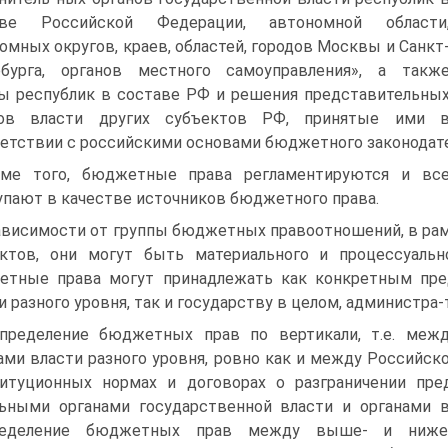
аве Российской Федерации, автономной области
омных округов, краев, областей, городов Москвы и Санкт
рбурга, органов местного самоуправления», а такж
ы республик в составе РФ и решения представительны
нов власти других субъектов РФ, принятые ими 
етствии с российскими основами бюджетного законодат
ме того, бюджетные права регламентируются и вс
пают в качестве источников бюджетного права.
ависимости от группы бюджетных правоотношений, в ра
ктов, они могут быть материального и процессуальн
етные права могут принадлежать как конкретным пре
и разного уровня, так и государству в целом, администр
пределение бюджетных прав по вертикали, т.е. меж
ами власти разного уровня, ровно как и между Российск
титуционных нормах и договорах о разграничении пр
ьными органами государственной власти и органами в
ределение бюджетных прав между выше- и нижес