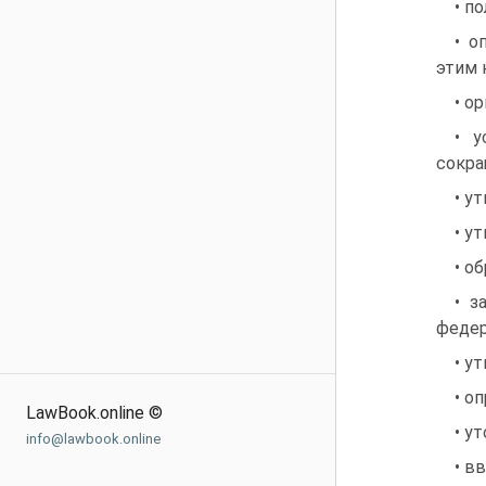
• п
• о
этим 
• о
• у
сокра
• у
• у
• о
• з
федер
• у
• о
LawBook.online ©
• у
info@lawbook.online
• в