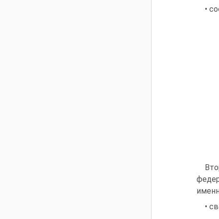
• с
Вто
федер
именн
• с