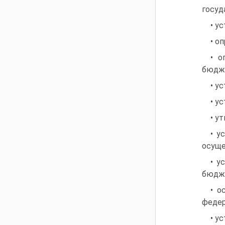
госуд
• у
• о
• о
бюдж
• у
• у
• у
• у
осуще
• у
бюдже
• о
федер
• у