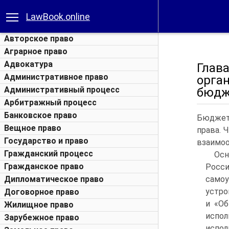
LawBook.online
Авторское право
Аграрное право
Адвокатура
Глав
Административное право
орга
Административный процесс
бюдж
Арбитражный процесс
Банковское право
Бюджет
Вещное право
права. 
Государство и право
взаимоо
Гражданский процесс
Ос
Гражданское право
Росс
Дипломатическое право
самоу
устро
Договорное право
и «О
Жилищное право
испо
Зарубежное право
испол