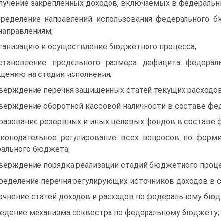
олучение закрепленных доходов, включаемых в федераль
пределение направлений использования федерального
направлениям;
рганизацию и осуществление бюджетного процесса;
становление предельного размера дефицита федера
щению на стадии исполнения;
тверждение перечня защищенных статей текущих расходо
тверждение оборотной кассовой наличности в составе фе
бразование резервных и иных целевых фондов в составе
аконодательное регулирование всех вопросов по форм
ального бюджета;
тверждение порядка реализации стадий бюджетного проце
пределение перечня регулирующих источников доходов в 
точнение статей доходов и расходов по федеральному бюд
ведение механизма секвестра по федеральному бюджету;