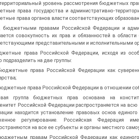
территориальный уровень рассмотрения бюджетных прав
тные права государства и административно-территор
тные права органов власти соответствующих образован
 бюджетными правами Российской Федерации и админ
ается совокупность их прав и обязанностей в област
етствующими представительными и исполнительными ор
жетные права Российской Федерации, исходя из особ
 подразделить на две группы:
бюджетные права Российской Федерации как суверенн
арства;
бюджетные права Российской Федерации в отношении со
рвая группа бюджетных прав основана на конститу
енитет Российской Федерации распространяется на всю 
ации находится установление правовых основ единого 
женное регулирование. Российская Федерация и
остраняются на все ее субъекты и органы местного само
юджетным правам Российской Федерации как единого 