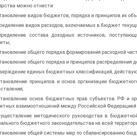
арства можно отнести:
становление видов бюджетов, порядка и принципов их об
пределение видов расходов, включаемых в бюджет текущи
пределение состава доходных источников, поступа
еты;
становление общего порядка формирования расходной час
становление общего порядка и принципов распределения 
тверждение единых бюджетных классификаций, действующ
становление принципов и основ организации бюджетног
ствления;
становление основ бюджетных прав субъектов РФ и ор
тных взаимоотношений между Российской Федерацией и
существление методического руководства в бюджетной
ального бюджетного законодательства на всей территор
становление общей системы мер по сбалансированию бюд