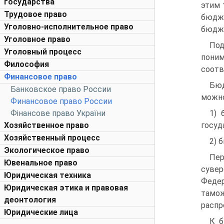
государства
этим 
Трудовое право
бюдже
Уголовно-исполнительное право
бюдже
Уголовное право
Под
Уголовный процесс
поним
Философия
соотв
Финансовое право
Бюд
Банковское право России
можно
Финансовое право России
Фінансове право України
1) 
Хозяйственное право
госуд
Хозяйственный процесс
2) 
Экологическое право
Пе
Ювенальное право
сувер
Юридическая техника
Федер
Юридическая этика и правовая
тамо
деонтология
распр
Юридические лица
К б