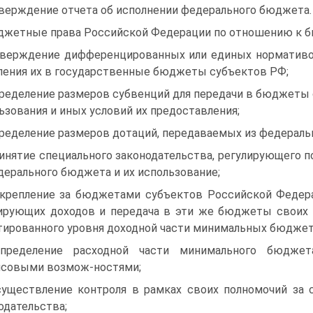
тверждение отчета об исполнении федерального бюджета.
жетные права Российской Федерации по отношению к б
тверждение дифференцированных или единых нормативо
ления их в государственные бюджеты субъектов РФ;
пределение размеров субвенций для передачи в бюджеты 
ьзования и иных условий их предоставления;
пределение размеров дотаций, передаваемых из федерал
ринятие специального законодательства, регулирующего 
дерального бюджета и их использование;
акрепление за бюджетами субъектов Российской Федер
ирующих доходов и передача в эти же бюджеты своих 
тированного уровня доходной части минимальных бюджет
определение расходной части минимального бюджет
совыми возмож-ностями;
существление контроля в рамках своих полномочий за
одательства;