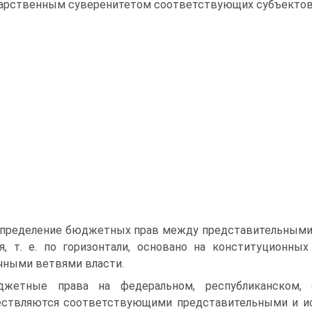
арственным суверенитетом соответствующих субъектов
пределение бюджетных прав между представительными 
я, т. е. по горизонтали, основано на конституционн
чными ветвями власти.
джетные права на федеральном, республиканском, 
ствляются соответствующими представительными и исп