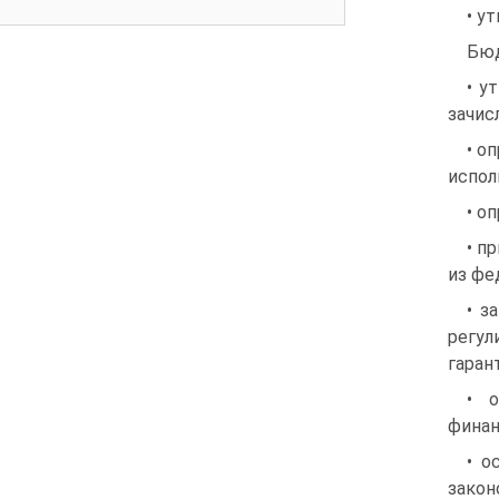
• у
Бюд
• у
зачис
• о
испол
• о
• п
из фе
• з
регул
гаран
• 
финан
• о
закон