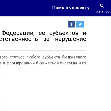
Помощь проекту
<<
↑
>>
Федерации, ее субъектов и
етственность за нарушение
ого статуса любого субъекта бюджетного
тов в формировании бюджетной системы и их
а
о
о
»
и
и
в