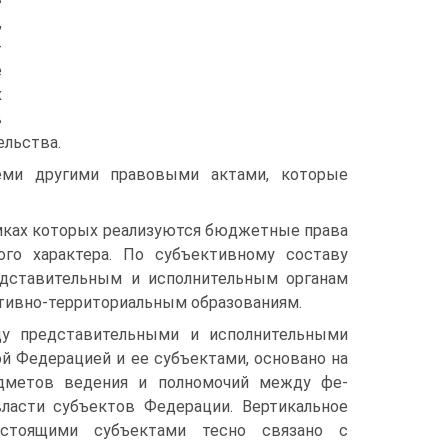
,
-
е
х
в
ельства.
еми другими правовыми актами, которые
мках которых реализуются бюджетные права
ого характера. По субъективному составу
дставительным и исполнительным органам
а-тивно-территориальным образованиям.
ду представительными и исполнительными
ой Федерацией и ее субъектами, основано на
едметов ведения и полномочий между фе-
ласти субъектов Федерации. Вертикальное
тоящими субъектами тесно связано с