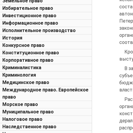
Земельное право
сост
Избирательное право
автон
Инвестиционное право
Пете
Информационное право
закон
Исполнительное производство
орга
История
соотв
Конкурсное право
Кро
Конституционное право
высту
Корпоративное право
Криминалистика
В з
Криминология
субъе
Медицинское право
бюдж
Международное право. Европейское
власт
право
Рас
Морское право
орган
Муниципальное право
конс
Налоговое право
дерал
Наследственное право
расп