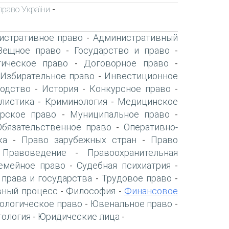
право України
-
истративное право
Административный
-
Вещное право
Государство и право
-
-
ическое право
Договорное право
-
-
Избирательное право
Инвестиционное
-
-
одство
История
Конкурсное право
-
-
-
листика
Криминология
Медицинское
-
-
рское право
Муниципальное право
-
-
Обязательственное право
Оперативно-
-
ка
Право зарубежных стран
Право
-
-
Правоведение
Правоохранительная
-
-
емейное право
Судебная психиатрия
-
-
 права и государства
Трудовое право
-
-
вный процесс
Философия
Финансовое
-
-
ологическое право
Ювенальное право
-
-
тология
Юридические лица
-
-