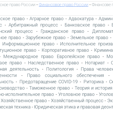
ское право России
Финансовое право России
Фінансове 
-
-
ское право
Аграрное право
Адвокатура
Админ
-
-
-
с
Арбитражный процесс
Банковское право
-
-
-
нский процесс
Гражданское право
Дипломат
-
-
ое право
Зарубежное право
Земельное право
-
-
Информационное право
Исполнительное произв
-
-
туционное право
Корпоративное право
Кримина
-
-
Международное право. Европейское право
Мо
-
-
вое право
Наследственное право
Нотариат
-
-
-
ная деятельность
Политология
Права челове
-
-
енности
Право социального обеспечения
-
ьность
Предотвращение COVID-19
Риторика
С
-
-
-
оизводство
Таможенное право
Теория и история
-
-
но-исполнительное право
Уголовное право
Уголо
-
-
Хозяйственное право
Хозяйственный процесс
Эк
-
-
-
еская техника
Юридическая этика и правовая деон
-