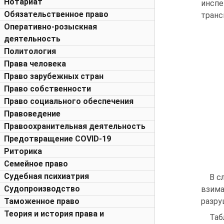
Нотариат
инсп
Обязательственное право
транс
Оперативно-розыскная
деятельность
Политология
Права человека
Право зарубежных стран
Право собственности
Право социального обеспечения
Правоведение
Правоохранительная деятельность
Предотвращение COVID-19
Риторика
Семейное право
Судебная психиатрия
В с
Судопроизводство
взима
Таможенное право
разру
Теория и история права и
Таб