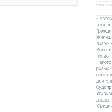
Банков
-
Автор
-
процес
Гражда
Жилищн
право
Консти
право
Налого
розыск
собств
деятел
Судопр
Уголов
право
Юридич