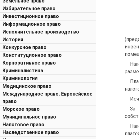
Земельное право
Избирательное право
Инвестиционное право
Информационное право
Исполнительное производство
(пре
История
инвен
Конкурсное право
помещ
Конституционное право
Корпоративное право
Нал
Криминалистика
разме
Криминология
Пла
Медицинское право
налог
Международное право. Европейское
Исч
право
За 
Морское право
собст
Муниципальное право
Налоговое право
Нал
Наследственное право
плате