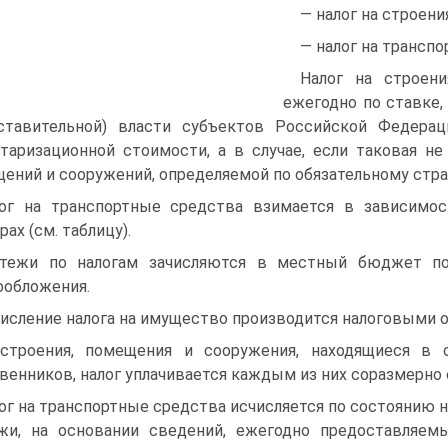
— налог на строени
— налог на трансп
Налог на строени
ежегодно по ставке,
дставительной) власти субъектов Российской Федер
таризационной стои­мости, а в случае, если таковая не
ений и сооружений, определяемой по обя­зательному стр
ог на транспортные средства взимается в зависимо
рах (см. таблицу).
тежи по налогам зачисляются в местный бюджет по 
ообложения.
исление налога на имущество производится налоговыми о
строения, помещения и сооружения, находящиеся в 
венников, налог уплачи­вается каждым из них соразмерно 
ог на транспортные средства исчисляется по состоянию на
жи, на ос­новании сведений, ежегодно предоставляем