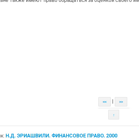
ане также имеют право об­ращаться за оценкой своего и
|
<<
>>
↑
к:
Н.Д. ЭРИАШВИЛИ. ФИНАНСОВОЕ ПРАВО. 2000