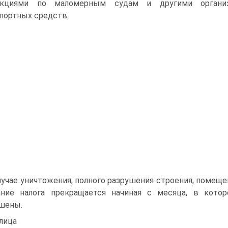
екциями по маломерным судам и другими организ
портных средств.
лучае уничтожения, полного разрушения строения, по­мещ
ние на­лога прекращается начиная с месяца, в кот
шены.
лица