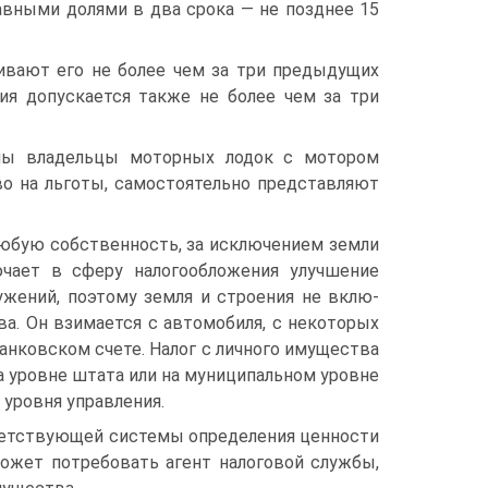
равными долями в два срока — не позднее 15
чивают его не более чем за три предыдущих
ия допускается так­же не более чем за три
ны вла­дельцы моторных лодок с мотором
аво на льготы, самостоятельно представляют
любую собственность, за исключением земли
чает в сферу налогооб­ложения улучшение
ужений, поэтому земля и строения не вклю­
ва. Он взимается с автомобиля, с некоторых
 банковском счете. Налог с личного имущества
 уровне штата или на муници­пальном уровне
 уровня управления.
тветствующей системы определения ценности
ожет потребо­вать агент налоговой службы,