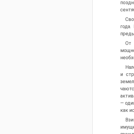
поздн
сентя
Сво
года.
преды
От 
мощно
необх
Нал
и стр
земел
чаютс
актив
— оди
как и
Взи
имуще