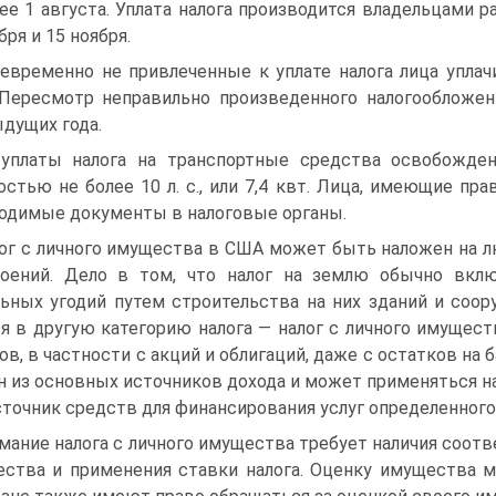
ее 1 августа. Уплата налога производится владельцами 
бря и 15 ноября.
евременно не привлеченные к уплате налога лица упла­
 Пересмотр неправильно произведенного налогообложен
дущих года.
уплаты налога на транспортные средства освобожде
стью не более 10 л. с., или 7,4 квт. Лица, имеющие пр
одимые документы в налоговые органы.
ог с личного имущества в США может быть наложен на 
оений. Дело в том, что налог на землю обычно вклю
ьных угодий путем строительства на них зданий и соор
я в другую категорию налога — налог с личного имущест­
ов, в частно­сти с акций и облигаций, даже с остатков на
н из основных источников дохода и может применяться на
сточник средств для финансирования ус­луг определенного
мание налога с личного имущества требует наличия со­о
ства и применения ставки налога. Оценку имущества м