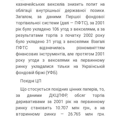
казначейських векселів знизить попит на
облігації внутрішньої державної позики.
Загалом, за даними Першої фондової
торгівельної системи (далі — ПФТС), за 2001
рік було укладено 106 угод з векселями, а за
результатами торгів з початку 2002 року
було укладено 31 угод з векселями. Взагалі
ПФТС відзначилась різноманіттям
фінансових ін­струментів, але протягом 2001
року угоди з векселями на первинному
ринку укладалися тільки на Українській
фондовій біржі (УФБ).
Похідні ЦП
Що стосується похідних цінних паперів, то,
за даними ДКЦПФР, обсяг торгів
деривативами за 2001 рік на первинному
ринку становить 10.707 млн грн., а на
вторинному ринку — 26.765 млн грн.