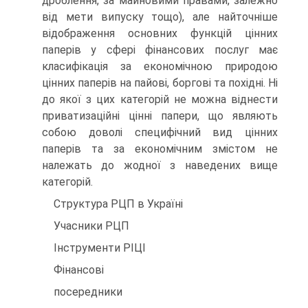
дроблення, за майновими правами, залежно
від мети випуску тощо), але найточніше
відображення основних функцій цін­них
паперів у сфері фінансових послуг має
класифікація за економічною при­родою
цінних паперів на пайові, боргові та похідні. Ні
до якої з цих категорій не можна віднести
приватизаційні цінні папери, що являють
собою доволі специ­фічний вид цінних
паперів та за економічним змістом не
належать до жодної з наведених вище
категорій.
Структура РЦП в Україні
Учасники РЦП
Інструменти РІЦІ
Фінансові
посередники