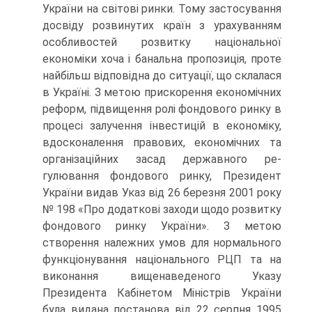
України на світові ринки. Тому застосування
досвіду розвинутих країн з урахуванням
особливостей розвитку національної
економіки хоча і банальна пропозиція, проте
найбільш відповідна до ситуації, що склалася
в Україні. З метою прискорення економічних
реформ, підвищення ролі фондового ринку в
процесі залучення інвестицій в економіку,
вдосконалення правових, економічних та
організаційних засад державного ре­
гулювання фондового ринку, Президент
України видав Указ від 26 березня 2001 року
№ 198 «Про додаткові заходи щодо розвитку
фондового ринку Украї­ни». З метою
створення належних умов для нормального
функціонування націо­нального РЦП та на
виконання вищенаведеного Указу
Президента Кабінетом Мі­ністрів України
була видана постанова від 22 серпня 1995