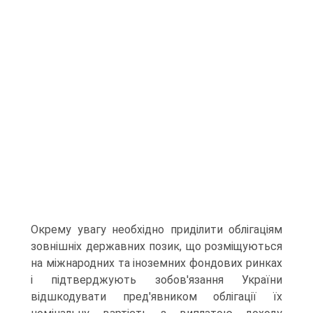
Окрему увагу необхідно приділити облігаціям
зовнішніх державних позик, що розміщуються
на міжна­родних та іноземних фондових ринках
і підтверджують зобов'язання України
відшкодувати пред'явником облігації їх