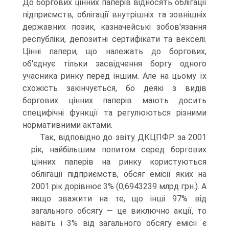
До боргових цінних паперів відно­сять облігації
підприємств, облігації внутрішніх та зовнішніх
державних позик, казначейські зобов'язання
республіки, депозитні сертифікати та векселі.
Цінні папери, що належать до боргових,
об'єднує тільки засвідчення боргу одного
учасника ринку перед іншим. Але на цьому їх
схожість закінчується, бо деякі з видів
боргових цінних паперів мають досить
специфічні функції та регулюють­ся різними
нормативними актами.
Так, відповідно до звіту ДКЦПФР за 2001
рік, найбільшим попитом серед боргових
цінних паперів на ринку користуються
облігації підприємств, обсяг емісії яких на
2001 рік дорівнює 3% (0,6943239 млрд грн.). А
якщо зважити на те, що інші 97% від
загального обсягу — це виключно акції, то
навіть і 3% від загального обсягу емісії є