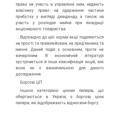
право на участь в управлінні ним, надають
власнику право на одержання частини
прибутку у вигляді дивіденду, а також на
участь у розподілі майна при ліквідації
акціонерного товариства.
Відповідно до цієї норми акції поділяються
на прості та привілейовані, на пред'явника та
іменні. Даний поділ є основним, проте не
вичерпним. В економічній літературі
зустрічається й інша класифікація акцій, але
вона не є визначальною для даного
дослідження.
Боргові ЦП
Іншою категорією цінних паперів, що
обертаються в Україні, є боргові цінні
папери, які відображають відносини боргу.