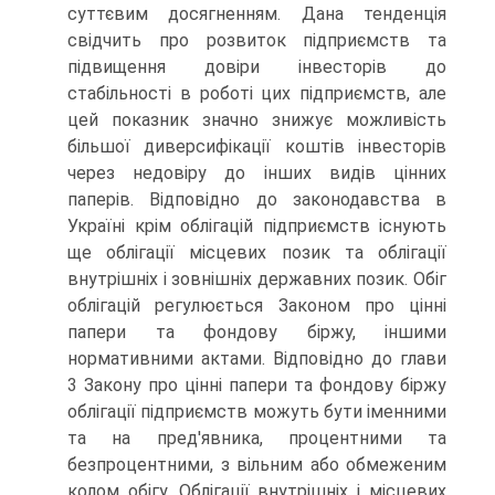
суттєвим досягненням. Дана тенденція
свідчить про розвиток підприємств та
підвищення довіри інвесторів до
стабільності в роботі цих підприємств, але
цей показник значно знижує можливість
більшої дивер­сифікації коштів інвесторів
через недовіру до інших видів цінних
паперів. Від­повідно до законодавства в
Україні крім облігацій підприємств існують
ще об­лігації місцевих позик та облігації
внутрішніх і зовнішніх державних позик. Обіг
облігацій регулюється Законом про цінні
папери та фондову біржу, інши­ми
нормативними актами. Відповідно до глави
3 Закону про цінні папери та фондову біржу
облігації підприємств можуть бути іменними
та на пред'явника, процентними та
безпроцентними, з вільним або обмеженим
колом обігу. Облі­гації внутрішніх і місцевих