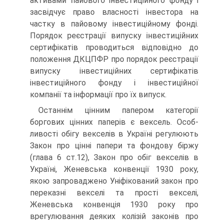
активами пайового інвестиційного фонду і
засвідчує право власності інвестора на
частку в пайовому інвестиційному фонді.
Порядок реєстрації випуску інвестиційних
сертифікатів проводиться відповідно до
поло­ження ДКЦПФР про порядок реєстрації
випуску інвестиційних сертифікатів
інвестиційного фонду і інвестиційної
компанії та інформації про їх випуск.
Останнім цінним папером категорії
боргових цінних паперів є вексель. Особ­
ливості обігу векселів в Україні регулюють
Закон про цінні папери та фондову біржу
(глава 6 ст.12), Закон про обіг векселів в
Україні, Женевська конвенції 1930 року,
якою запроваджено Уніфікований закон про
переказні векселі та прості векселі,
Женевська конвенція 1930 року про
врегулювання деяких колі­зій законів про