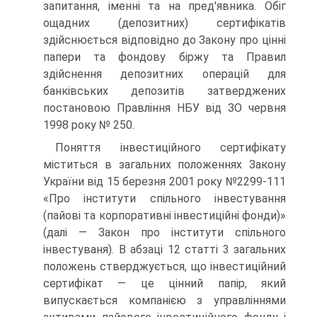
запитання, іменні та на пред'явника. Обіг
ощадних (депозитних) сертифікатів
здійснюється відповідно до Закону про цінні
папери та фондову біржу та Правил
здійснення депозитних операцій для
банківських депозитів затверджених
постановою Правління НБУ від ЗО червня
1998 року № 250.
Поняття інвестиційного сертифікату
міститься в загальних положеннях За­кону
України від 15 березня 2001 року №2299-111
«Про інститути спільного інвестування
(пайові та корпоративні інвестиційні фонди)»
(далі — Закон про інститути спільного
інвестуваня). В абзаці 12 статті 3 загальних
положень стве­рджується, що інвестиційний
сертифікат — це цінний папір, який
випускається компанією з управліннями