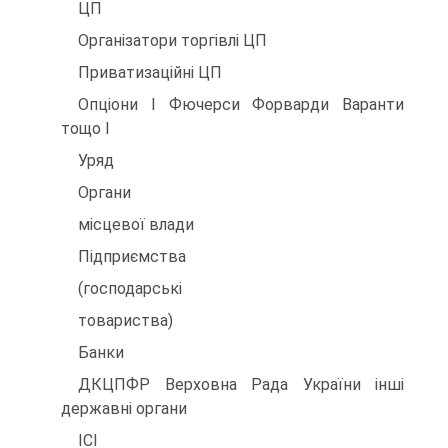
ЦП
Організатори торгівлі ЦП
Приватизаційні ЦП
Опціони І Фючерси Форварди Варанти
тощо І
Уряд
Органи
місцевої влади
Підприємства
(господарські
товариства)
Банки
ДКЦПФР Верховна Рада України інші
державні органи
ІСІ