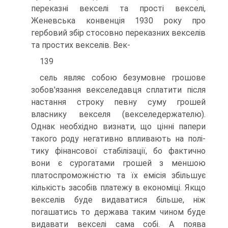
переказні векселі та прості векселі,
Женевська конвенція 1930 року про
гербовий збір стосовно переказних векселів
та простих векселів. Век-
139
сель являє собою безумовне грошове
зобов'язання векселедавця сплатити після
настання строку певну суму грошей
власнику векселя (векселедержателю).
Однак необхідно визнати, що цінні папери
такого роду негативно впливають на полі­
тику фінансової стабілізації, бо фактично
вони є сурогатами грошей з меншою
платоспроможністю та їх емісія збільшує
кількість засобів платежу в економіці. Якщо
векселів буде видаватися більше, ніж
погашатись то держава таким чи­ном буде
видавати векселі сама собі. А поява