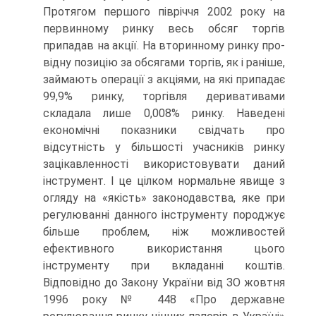
Протягом першого півріччя 2002 року на
первинному ринку весь обсяг торгів
припадав на акції. На вторинному ринку про­
відну позицію за обсягами торгів, як і раніше,
займають операції з акціями, на які припадає
99,9% ринку, торгівля деривативами
складала лише 0,008% ринку. Наведені
економічні показники свідчать про
відсутність у більшості учасників ри­нку
зацікавленності використовувати даний
інструмент. І це цілком нормальне явище з
огляду на «якість» законодавства, яке при
регулюванні данного інстру­менту породжує
більше проблем, ніж можливостей
ефективного використання цього
інструменту при вкладанні коштів.
Відповідно до Закону України від ЗО жовтня
1996 року № 448 «Про державне