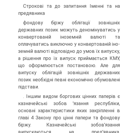
Строкові та до запитання Іменні та на
предявника
фондову біржу облігації зовнішніх
державних позик можуть деномінуватись у
конвертованій іноземній валюті та
оплачуватись виключно у конвертованій іно­
земній валюті відповідно до умов їх випуску,
а рішення про їх випуск прийма­ється КМУ,
що оформлюється постановою. Але для
випуску облігацій зовніш­ніх державних
позик необхідні певні економічно обумовлені
підстави.
. Іншим видом боргових цінних паперів є
казначейські зобов 'язання республі­ки,
основні характеристики яких закріпленні в
главі 4 Закону про цінні папери та фондову
біржу. Казначейські зобов'язання
випускаються на пред'явника,