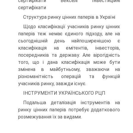
сертифікати Векселі Інвестиційні
сертифікати
Структура ринку цінних паперів в Україні
Щодо класифікації учасників ринку цінних
паперів теж немає єдиного під­ходу, але на
сьогоднішній день найпоширенішою є
класифікація на емітентів, інвесторів,
посередників та державу. Але вірогідність
того, що і дана класифіка­ція може бути
змінена в майбутньому, зважаючи на
різноманітність операцій та функцій
учасників ринку, завжди існує.
ІНСТРУМЕНТИ УКРАЇНСЬКОГО РЦП
Подальша деталізація інструментів на
ринку цінних паперів потребує дода­ткового
розмежування їх за видами.