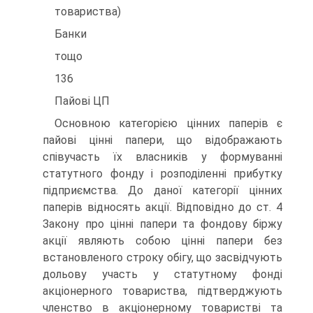
товариства)
Банки
тощо
136
Пайові ЦП
Основною категорією цінних паперів є
пайові цінні папери, що відображають
співучасть їх власників у формуванні
статутного фонду і розподіленні прибутку
підприємства. До даної категорії цінних
паперів відносять акції. Відповідно до ст. 4
Закону про цінні папери та фондову біржу
акції являють собою цінні папери без
встановленого строку обігу, що засвідчують
дольову участь у стату­тному фонді
акціонерного товариства, підтверджують
членство в акціонерному товаристві та