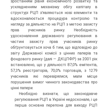
зростанням рівня економічного розвитку та
ускладнен­ням механізму обігу капіталу в
структурі РЦП з'являються нові елементи та
вдосконалюється процедура контролю та
нагляду за діяльністю на РЦП з ме­тою захисту
прав учасників ринку. Необхідність
удосконалення державного регулювання в
частині захисту прав учасників ринку
обґрунтовується хоча б тим, що відповідно до
звіту Державної комісії з цінних паперів та
фондового ринку (далі — ДКЦПФР) за 2001 рік
встановлено, що у діяльності 87,0% еміте­нтів,
57,3% реєстраторів, 70,0% торговців, з 1279
учасників які перевірялися, мали місце
порушення вимог чинного законодавства про
цінні папери.
Необхідно визнати, що законодавче
регулювання РЦП в Україні недосконале, і це
перша основна перепона для виходу РЦП