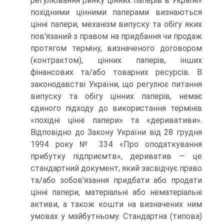
регулювання ринку цінних паперів в Україні»
похідними цінними паперами визнаються
цінні папери, механізм ви­пуску та обігу яких
пов'язаний з правом на придбання чи продаж
протягом тер­міну, визначеного договором
(контрактом), цінних паперів, інших
фінансових та/або товарних ресурсів. В
законодавстві України, що регулює питання
випус­ку та обігу цінних паперів, немає
єдиного підходу до використання термінів
«по­хідні цінні папери» та «деривативи».
Відповідно до Закону України від 28 груд­ня
1994 року № 334 «Про оподаткування
прибутку підприємтв», дериватив — це
стандартний документ, який засвідчує право
та/або зобов'язання придбати або продати
цінні папери, матеріальні або нематеріальні
активи, а також кошти на визначених ним
умовах у майбутньому. Стандартна (типова)