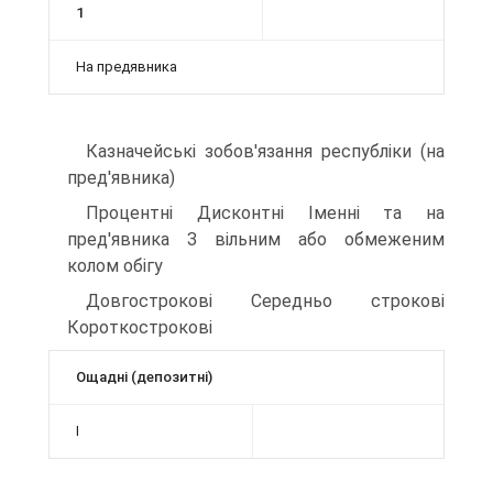
1
На предявника
Казначейські зобов'язання республіки (на
пред'явника)
Процентні Дисконтні Іменні та на
пред'явника З вільним або обмеженим
колом обігу
Довгострокові Середньо строкові
Короткострокові
Ощадні (депозитні)
І