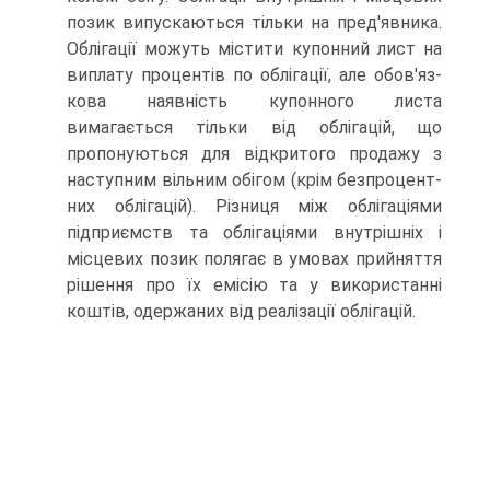
позик випускаються тільки на пред'явника.
Облігації можуть містити купонний лист на
виплату процентів по облігації, але обов'яз­
кова наявність купонного листа
вимагається тільки від облігацій, що
пропону­ються для відкритого продажу з
наступним вільним обігом (крім безпроцент­
них облігацій). Різниця між облігаціями
підприємств та облігаціями внутрішніх і
місцевих позик полягає в умовах прийняття
рішення про їх емісію та у вико­ристанні
коштів, одержаних від реалізації облігацій.