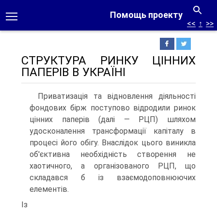
Помощь проекту
<<
↑
>>
СТРУКТУРА РИНКУ ЦІННИХ
ПАПЕРІВ В УКРАЇНІ
Приватизація та відновлення діяльності
фондових бірж поступово відроди­ли ринок
цінних паперів (далі — РЦП) шляхом
удосконалення трансформації капіталу в
процесі його обігу. Внаслідок цього виникла
об'єктивна необхідність створення не
хаотичного, а організованого РЦП, що
складався б із взаємодопо­внюючих
елементів.
Із