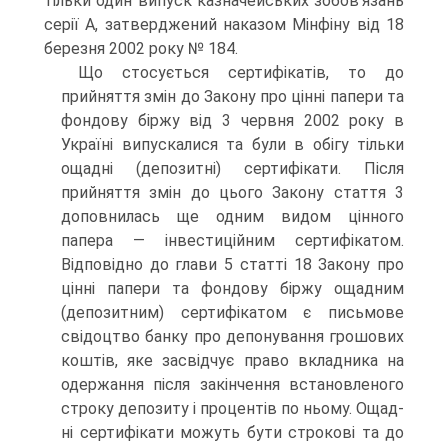
тільки один випуск казначейських зобов'язань
серії А, затверд­жений наказом Мінфіну від 18
березня 2002 року № 184.
Що стосується сертифікатів, то до
прийняття змін до Закону про цінні па­пери та
фондову біржу від 3 червня 2002 року в
Україні випускалися та були в обігу тільки
ощадні (депозитні) сертифікати. Після
прийняття змін до цього Закону стаття 3
доповнилась ще одним видом цінного
папера — інвестиційним сертифікатом.
Відповідно до глави 5 статті 18 Закону про
цінні папери та фон­дову біржу ощадним
(депозитним) сертифікатом є письмове
свідоцтво банку про депонування грошових
коштів, яке засвідчує право вкладника на
одержан­ня після закінчення встановленого
строку депозиту і процентів по ньому. Ощад­
ні сертифікати можуть бути строкові та до