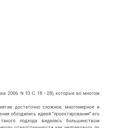
. 2006. N 10. С. 18 - 28), которые во многом
нятие достаточно сложное, многомерное и
ния обходились идеей "проектирования" его
 такого подхода виделась большинством
рироду ответственности как неправового по