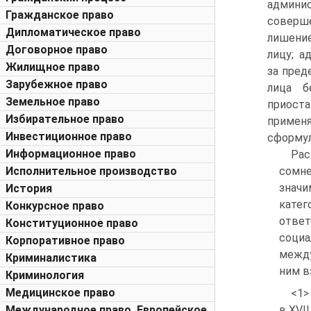
админи
Гражданское право
соверше
Дипломатическое право
лишени
Договорное право
лицу; а
Жилищное право
за пред
Зарубежное право
лица б
Земельное право
приоста
Избирательное право
примен
Инвестиционное право
сформул
Информационное право
Рас
Исполнительное производство
сомн
значи
История
кате
Конкурсное право
отве
Конституционное право
социа
Корпоративное право
между
Криминалистика
ним в
Криминология
Медицинское право
<1>
Международное право. Европейское
в XVII