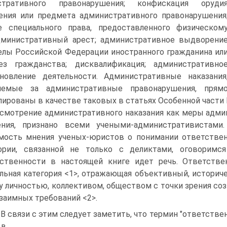
стративного правонарушения; конфискация оруди
ния или предмета административного правонарушения
е специального права, предоставленного физическом
дминистративный арест; административное выдворени
елы Российской Федерации иностранного гражданина ил
ез гражданства; дисквалификация; административно
новление деятельности. Административные наказания
яемые за административные правонарушения, прям
ированы в качестве таковых в статьях Особенной части
смотрение административного наказания как меры адми
ения, признано всеми учеными-административистами
мость мнения ученых-юристов о понимании ответствен
гории, связанной не только с деликтами, оговоримс
тственности в настоящей книге идет речь. Ответств
льная категория <1>, отражающая объективный, истори
 личностью, коллективом, обществом с точки зрения со
заимных требований <2>.
 В связи с этим следует заметить, что термин "ответств
 в.