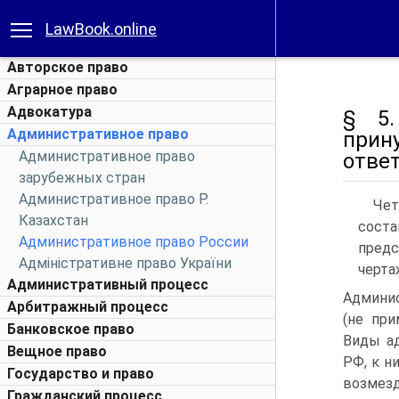
LawBook.online
Авторское право
Аграрное право
Адвокатура
§ 5.
Административное право
прин
Административное право
отве
зарубежных стран
Административное право Р.
Чет
Казахстан
сост
Административное право России
предс
Адміністративне право України
чертах
Административный процесс
Админис
Арбитражный процесс
(не при
Банковское право
Виды ад
Вещное право
РФ, к н
Государство и право
возмез
Гражданский процесс