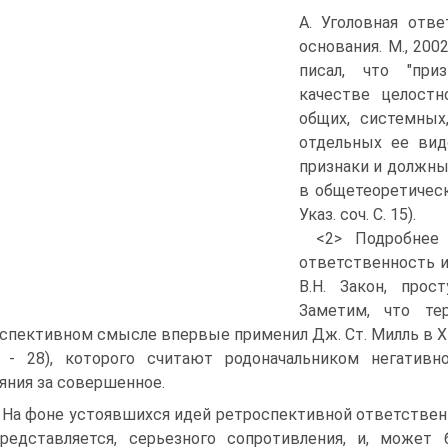
А. Уголовная отв
основания. М., 2002
писал, что "при
качестве целостн
общих, системных
отдельных ее вид
признаки и должны
в общетеоретическ
Указ. соч. С. 15).
<2> Подробнее 
ответственность и 
В.Н. Закон, прост
Заметим, что те
спективном смысле впервые применил Дж. Ст. Милль в XIX в
 - 28), которого считают родоначальником негативн
яния за совершенное.
 На фоне устоявшихся идей ретроспективной ответственн
редставляется, серьезного сопротивления, и, может