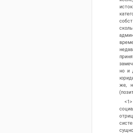
исток
катег
собст
скол
админ
време
недав
приня
замеч
но и 
юриди
же, 
(пози
<1>
соци
отриц
систе
сущно