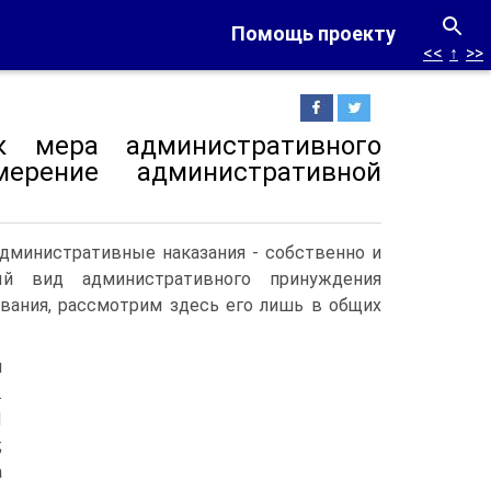
Помощь проекту
<<
↑
>>
к мера административного
ерение административной
административные наказания - собственно и
ый вид административного принуждения
вания, рассмотрим здесь его лишь в общих
м
.
П
;
а