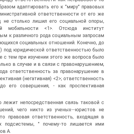
бразом адаптировать его к "миру" правовых
министративной ответственности от его же
д не столько лишил его социальной опоры,
ой мобильности <1>. Отсюда институт
ым к различного рода социальным запросам
ающихся социальных отношений. Конечно, до
но) под юридической ответственностью было
 с тем при изучении этого же вопроса было
лько в случае и в связи с правонарушением,
дхода ответственность за правонарушение в
ективная (негативная) <2>; ответственность
о его совершения, - как проспективная
о лежит непосредственная связь таковой с
ений, чего никто из ученых--юристов не
то правовая ответственность, входящая в
ах подсистемы, " почему-то лишается ими
ов А.