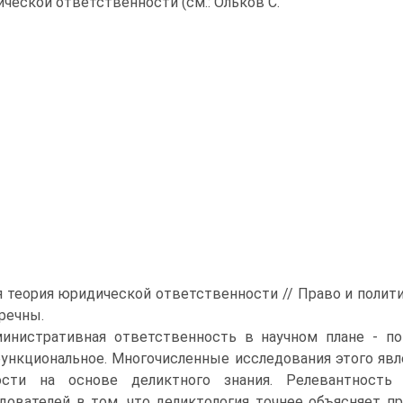
ческой ответственности (см.: Ольков С.
ая теория юридической ответственности // Право и политика
речны.
инистративная ответственность в научном плане - по
ункциональное. Многочисленные исследования этого явле
ости на основе деликтного знания. Релевантность
дователей в том, что деликтология точнее объясняет п