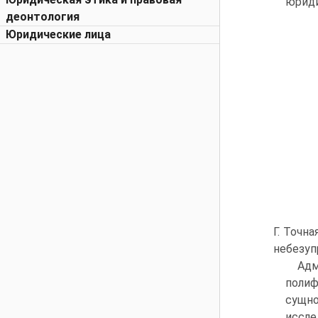
юриди
деонтология
Юридические лица
Г. Точн
небезуп
Адм
полиф
сущн
иссле