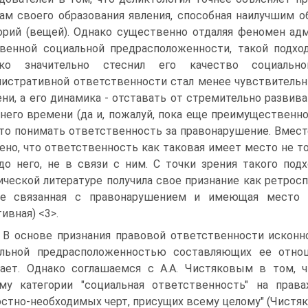
ам своего образования явления, способная наилучшим о
орий (вещей). Однако существенно отдаляя феномен ад
венной социальной предрасположенности, такой подхо
ько значительно стеснил его качество социальн
истративной ответственности стал менее чувствительн
ни, а его динамика - отставать от стремительно развив
него времени (да и, пожалуй, пока еще преимуществен
то понимать ответственность за правонарушение. Вместе
ено, что ответственность как таковая имеет место не то
до него, не в связи с ним. С точки зрения такого по
ческой литературе получила свое признание как ретросп
не связанная с правонарушением и имеющая место д
тивная) <3>.
 В основе признания правовой ответственности исконн
альной предрасположенностью составляющих ее отнош
ает. Однако соглашаемся с А.А. Чистяковым в том, ч
му категории "социальная ответственность" на прав
стно-необходимых черт, присущих всему целому" (Чистяк