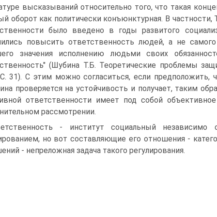
атуре высказываний относительно того, что такая конц
ый оборот как политически конъюнктурная. В частности, Т
ственности было введено в годы развитого социализ
ились повысить ответственность людей, а не самого 
шего значения исполнению людьми своих обязанност
ственность" (Шубина Т.Б. Теоретические проблемы защиты
 С. 31). С этим можно согласиться, если предположить,
ина проверяется на устойчивость и получает, таким обр
ивной ответственности имеет под собой объективное
нительном рассмотрении.
ветственность - институт социальный независимо 
ированием, но вот составляющие его отношения - катег
ений - непреложная задача такого регулирования.