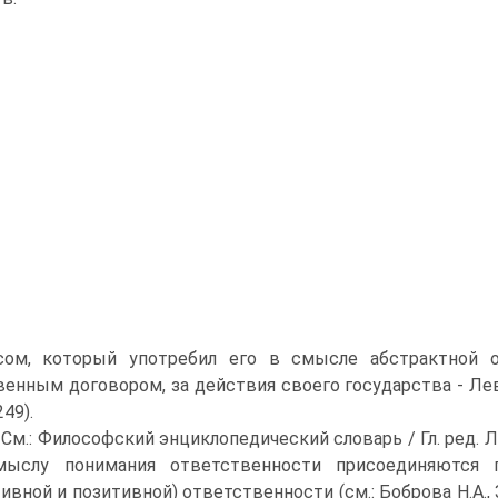
бсом, который употребил его в смысле абстрактной 
нным договором, за действия своего государства - Левиафан
249).
 См.: Философский энциклопедический словарь / Гл. ред. Л.Ф
мыслу понимания ответственности присоединяются п
тивной и позитивной) ответственности (см.: Боброва Н.А.