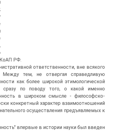
я
;
у
е
и
е
,
о
 КоАП РФ.
нистративной ответственности, вне всякого
. Между тем, не отвергая справедливую
ности как более широкой этимологической
я сразу по поводу того, о какой именно
енность в широком смысле - философско-
чески конкретный характер взаимоотношений
знательного осуществления предъявляемых к
енность" впервые в истории науки был введен