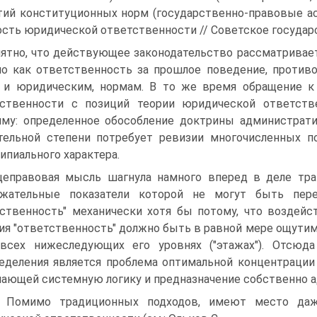
тий конституционных норм (государственно-правовые аспе
сть юридической ответственности // Советское государство 
ятно, что действующее законодательство рассматривае
о как ответственность за прошлое поведение, против
 и юридическим, нормам. В то же время обращение 
тственности с позиций теории юридической ответст
му: определенное обособление доктрины администрат
тельной степени потребует ревизии многочисленных п
ипиального характера.
еправовая мысль шагнула намного вперед в деле тра
ржательные показатели которой не могут быть пере
ственность" механически хотя бы потому, что воздейс
ия "ответственность" должно быть в равной мере ощутимо
всех нижеследующих его уровнях ("этажах"). Отсюд
еделения является проблема оптимальной концентрации
ающей системную логику и предназначение собственно 
 Помимо традиционных подходов, имеют место даж