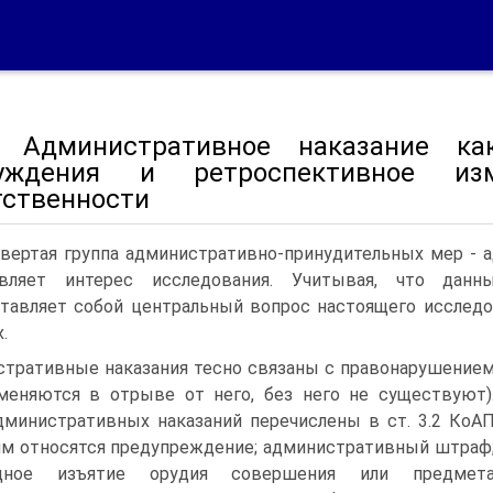
 Административное наказание ка
уждения и ретроспективное изм
тственности
вертая группа административно-принудительных мер - 
авляет интерес исследования. Учитывая, что данн
тавляет собой центральный вопрос настоящего исследо
.
тративные наказания тесно связаны с правонарушение
меняются в отрыве от него, без него не существуют)
министративных наказаний перечислены в ст. 3.2 КоА
им относятся предупреждение; административный штраф
дное изъятие орудия совершения или предмет