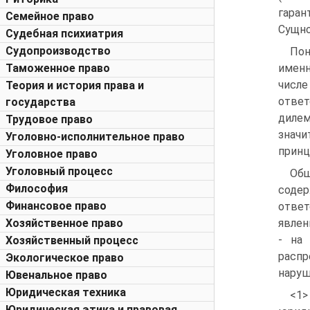
гаран
Семейное право
Сущно
Судебная психиатрия
Судопроизводство
Пон
Таможенное право
именн
числе
Теория и история права и
отве
государства
дилем
Трудовое право
значи
Уголовно-исполнительное право
принц
Уголовное право
Уголовный процесс
Общ
Философия
соде
Финансовое право
ответ
Хозяйственное право
явлен
- на 
Хозяйственный процесс
распр
Экологическое право
наруш
Ювенальное право
Юридическая техника
<1>
Юридическая этика и правовая