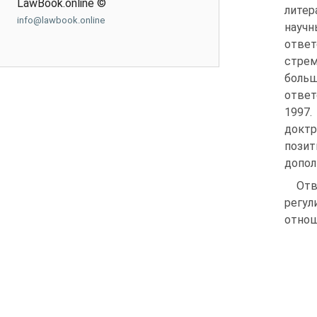
LawBook.online ©
литер
info@lawbook.online
научн
ответ
стрем
боль
ответ
1997.
доктр
позит
допол
От
регул
отнош