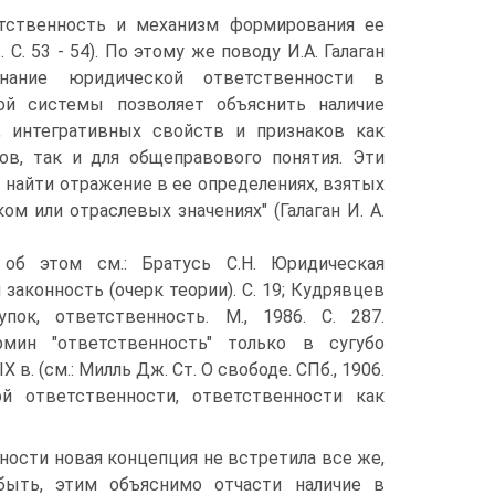
етственность и механизм формирования ее
. С. 53 - 54). По этому же поводу И.А. Галаган
знание юридической ответственности в
ой системы позволяет объяснить наличие
, интегративных свойств и признаков как
ов, так и для общеправового понятия. Эти
 найти отражение в ее определениях, взятых
ом или отраслевых значениях" (Галаган И. А.
об этом см.: Братусь С.Н. Юридическая
законность (очерк теории). С. 19; Кудрявцев
упок, ответственность. М., 1986. С. 287.
рмин "ответственность" только в сугубо
. (см.: Милль Дж. Ст. О свободе. СПб., 1906.
ой ответственности, ответственности как
ости новая концепция не встретила все же,
 быть, этим объяснимо отчасти наличие в