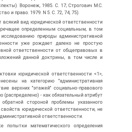
кты). Воронеж, 1985. С. 17; Строгович М.С.
и право. 1979. N 5. С. 72, 74, 75).
т всякий вид юридической ответственности
оречащее определенным социальным, в том
к исследованию природы административной
венности уже рождает далеко не простую
ивной ответственности от общеправовых в
оложений данной доктрины, в том числе и
ктовки юридической ответственности <1>,
несены на категорию "административная
твие верхних "этажей" социально-правового
 (распределено) - как обязательный атрибут
а обратной стороной проблемы указанного
 свойств юридической ответственности, не
административной ответственности.
е попытки математического определения