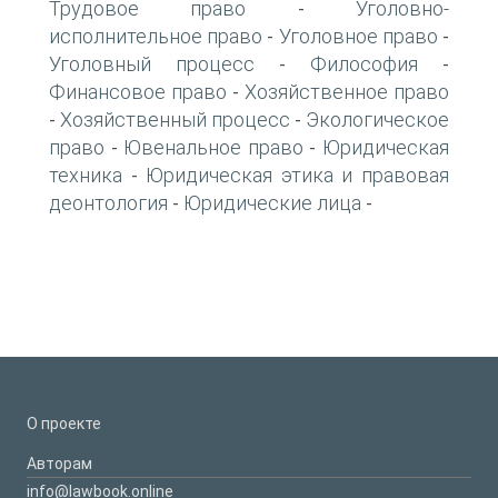
Трудовое право
Уголовно-
-
исполнительное право
Уголовное право
-
-
Уголовный процесс
Философия
-
-
Финансовое право
Хозяйственное право
-
Хозяйственный процесс
Экологическое
-
-
право
Ювенальное право
Юридическая
-
-
техника
Юридическая этика и правовая
-
деонтология
Юридические лица
-
-
О проекте
Авторам
info@lawbook.online